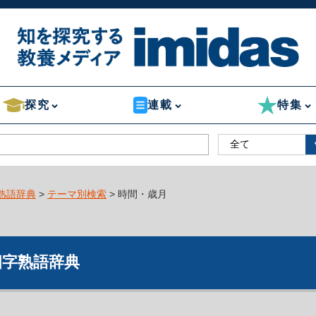
探究
連載
特集
熟語辞典
>
テーマ別検索
> 時間・歳月
四字熟語辞典