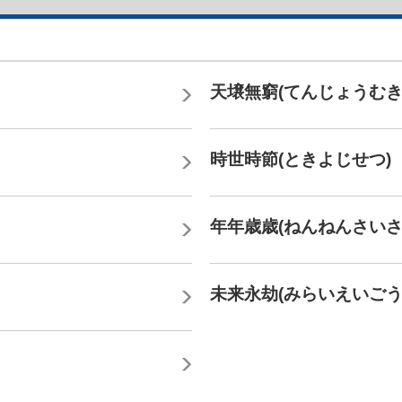
天壌無窮(てんじょうむき
時世時節(ときよじせつ)
年年歳歳(ねんねんさいさ
未来永劫(みらいえいごう