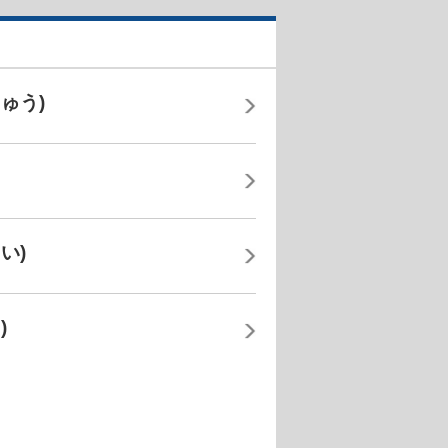
ゅう)
い)
)