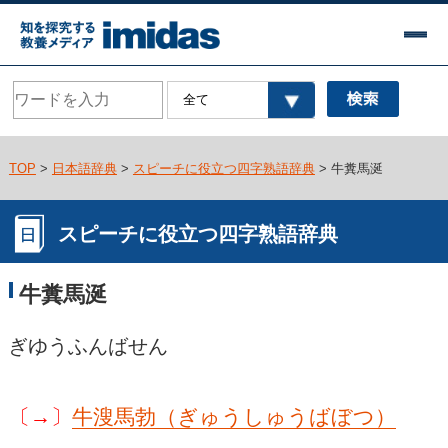
TOP
>
日本語辞典
>
スピーチに役立つ四字熟語辞典
> 牛糞馬涎
スピーチに役立つ四字熟語辞典
牛糞馬涎
ぎゆうふんばせん
〔→〕
牛溲馬勃（ぎゅうしゅうばぼつ）