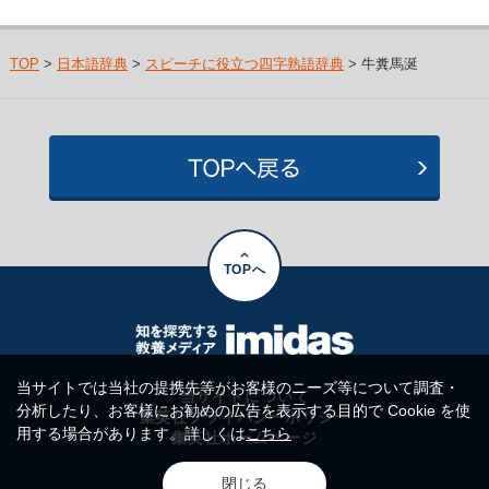
TOP
>
日本語辞典
>
スピーチに役立つ四字熟語辞典
> 牛糞馬涎
TOPへ
当サイトでは当社の提携先等がお客様のニーズ等について調査・
当サイトについて
分析したり、お客様にお勧めの広告を表示する目的で Cookie を使
集英社プライバシーポリシー
用する場合があります。詳しくは
こちら
集英社ホームページ
閉じる