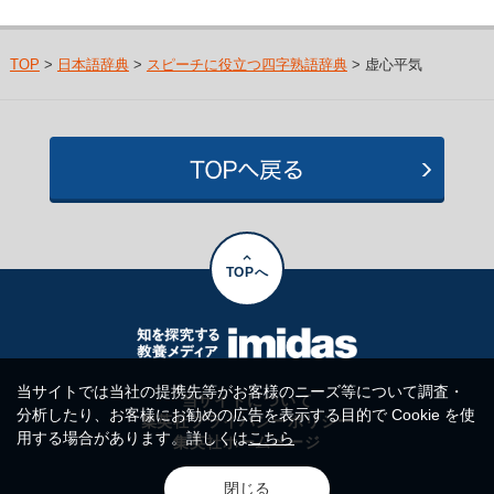
TOP
>
日本語辞典
>
スピーチに役立つ四字熟語辞典
> 虚心平気
TOPへ
当サイトでは当社の提携先等がお客様のニーズ等について調査・
当サイトについて
分析したり、お客様にお勧めの広告を表示する目的で Cookie を使
集英社プライバシーポリシー
用する場合があります。詳しくは
こちら
集英社ホームページ
閉じる