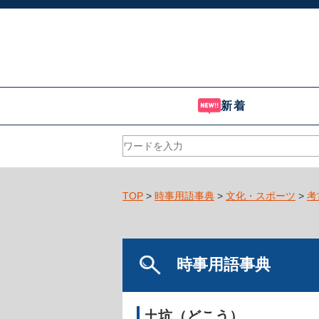
新着
TOP
>
時事用語事典
>
文化・スポーツ
>
考
時事用語事典
土坑（どこう）