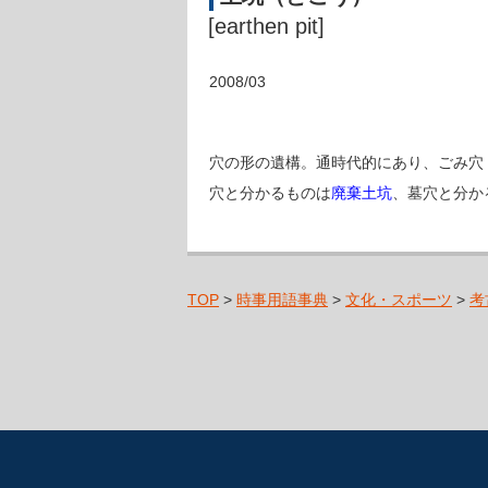
[earthen pit]
2008/03
穴の形の遺構。通時代的にあり、ごみ穴
穴と分かるものは
廃棄土坑
、墓穴と分か
TOP
>
時事用語事典
>
文化・スポーツ
>
考