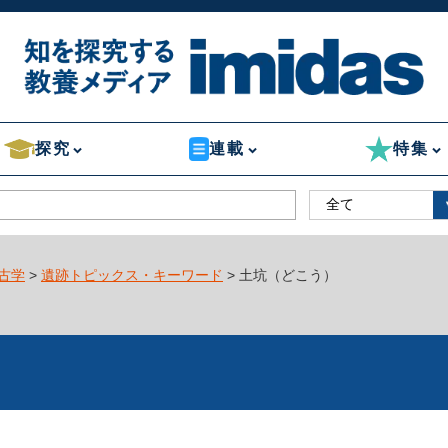
探究
連載
特集
古学
>
遺跡トピックス・キーワード
> 土坑（どこう）