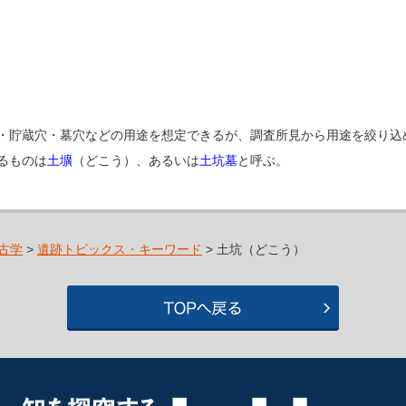
・貯蔵穴・墓穴などの用途を想定できるが、調査所見から用途を絞り込
るものは
土壙
（どこう）、あるいは
土坑墓
と呼ぶ。
古学
>
遺跡トピックス・キーワード
> 土坑（どこう）