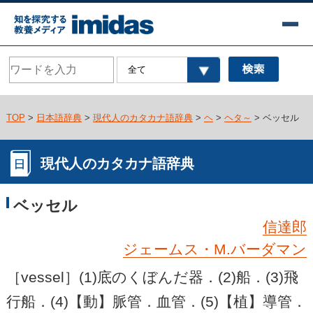
TOP
>
日本語辞典
>
現代人のカタカナ語辞典
>
ヘ
>
ヘタ～
> ベッセル
現代人のカタカナ語辞典
ベッセル
信達郎
ジェームス・M.バーダマン
［vessel］(1)底のくぼんだ器．(2)船．(3)飛
行船．(4)【動】脈管．血管．(5)【植】導管．