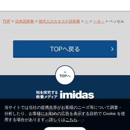
TOP
>
日本語辞典
>
現代人のカタカナ語辞典
>
ヘ
>
ヘタ～
> ベッセル
TOPへ
当サイトでは当社の提携先等がお客様のニーズ等について調査・
当サイトについて
分析したり、お客様にお勧めの広告を表示する目的で Cookie を使
集英社プライバシーポリシー
用する場合があります。詳しくは
こちら
集英社ホームページ