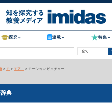
探究
連載
特集
典
>
モ
>
モア～
> モーション ピクチャー
語辞典