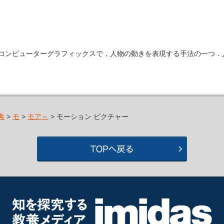
】【算】三次元コンピューターグラフィックスで，人物の動きを表現する手法の一
典
>
モ
>
モア～
> モーション ピクチャー