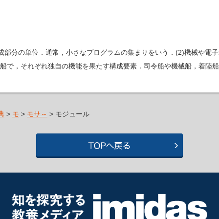
能な構成部分の単位．通常，小さなプログラムの集まりをいう．(2)機械や電
宙船で，それぞれ独自の機能を果たす構成要素．司令船や機械船，着陸船
典
>
モ
>
モサ～
> モジュール