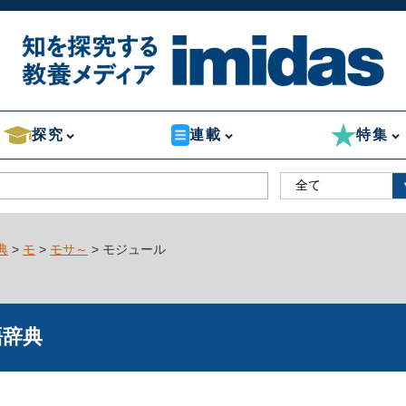
探究
連載
特集
典
>
モ
>
モサ～
> モジュール
語辞典