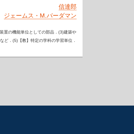
信達郎
ジェームス・M.バーダマン
子装置の機能単位としての部品．(3)建築や
など．(5)【教】特定の学科の学習単位．