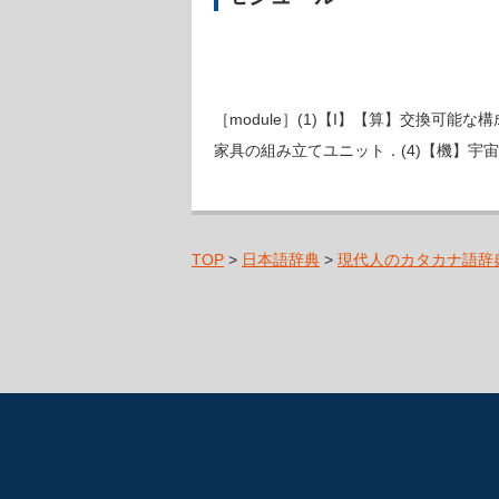
［module］(1)【I】【算】交換可
家具の組み立てユニット．(4)【機】宇
TOP
>
日本語辞典
>
現代人のカタカナ語辞