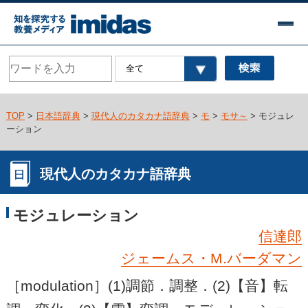
TOP
>
日本語辞典
>
現代人のカタカナ語辞典
>
モ
>
モサ～
> モジュレ
ーション
現代人のカタカナ語辞典
モジュレーション
信達郎
ジェームス・M.バーダマン
［modulation］(1)調節．調整．(2)【音】転