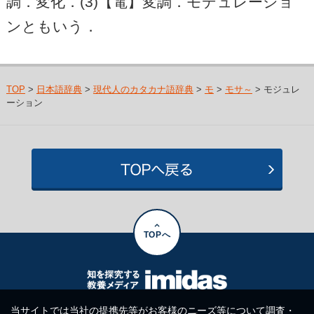
調．変化．(3)【電】変調．モデュレーショ
ンともいう．
TOP
>
日本語辞典
>
現代人のカタカナ語辞典
>
モ
>
モサ～
> モジュレ
ーション
TOPへ
当サイトでは当社の提携先等がお客様のニーズ等について調査・