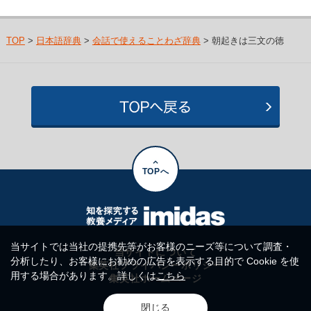
TOP
>
日本語辞典
>
会話で使えることわざ辞典
> 朝起きは三文の徳
TOPへ
当サイトでは当社の提携先等がお客様のニーズ等について調査・
当サイトについて
分析したり、お客様にお勧めの広告を表示する目的で Cookie を使
集英社プライバシーポリシー
用する場合があります。詳しくは
こちら
集英社ホームページ
閉じる