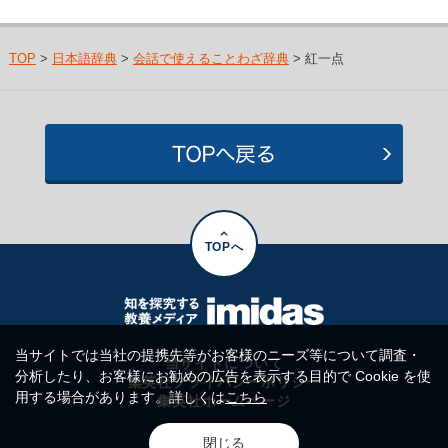
TOP
>
日本語辞典
>
会話で使えることわざ辞典
> 紅一点
TOPへ
当サイトでは当社の提携先等がお客様のニーズ等について調査・
当サイトについて
分析したり、お客様にお勧めの広告を表示する目的で Cookie を使
集英社プライバシーポリシー
用する場合があります。詳しくは
こちら
集英社ホームページ
閉じる