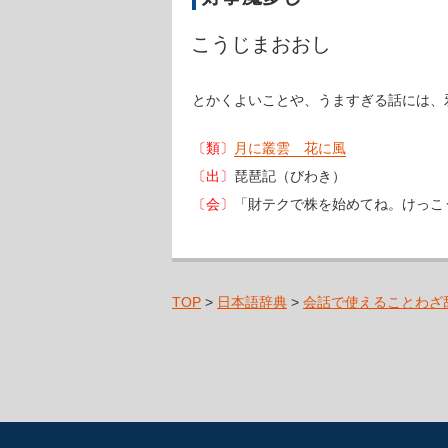
こうじまおおし
とかくよいことや、うますぎる話には、
〔類〕
月に叢雲 花に風
〔出〕
琵琶記（びわき）
〔会〕
「財テクで株を始めてね。けっこ
TOP
>
日本語辞典
>
会話で使えることわざ