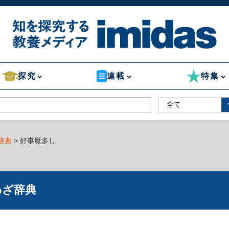
探究
連載
特集
辞典
> 好事魔多し
わざ辞典