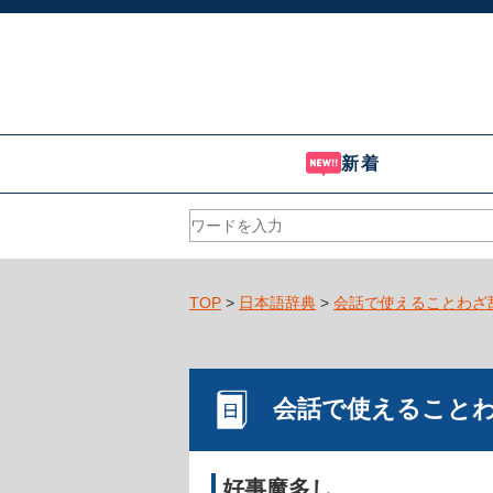
新着
TOP
>
日本語辞典
>
会話で使えることわざ
会話で使えること
好事魔多し