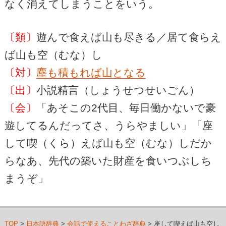
なく消えてしまうことをいう。
〔類〕
遊んで食えば山も尽きる／居て食らえ
ば山も空（むな）し
〔対〕
塵も積もれば山となる
〔出〕
小説精言（しょうせつせいごん）
〔会〕
「あそこの2代目、毎日働かないで豪
遊してるんだってさ、うらやましい」「座
して喫（くら）えば山も空（むな）しだか
らなあ、先代の築いた財産を食いつぶしち
まうぞ」
TOP
>
日本語辞典
>
会話で使えることわざ辞典
> 座して喫えば山も空し