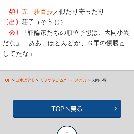
〔類〕
五十歩百歩
／似たり寄ったり
〔出〕
荘子（そうじ）
〔会〕
「評論家たちの順位予想は、大同小異
だな」「ああ、ほとんどが、Ｇ軍の優勝と
してたな」
TOP
>
日本語辞典
>
会話で使えることわざ辞典
> 大同小異