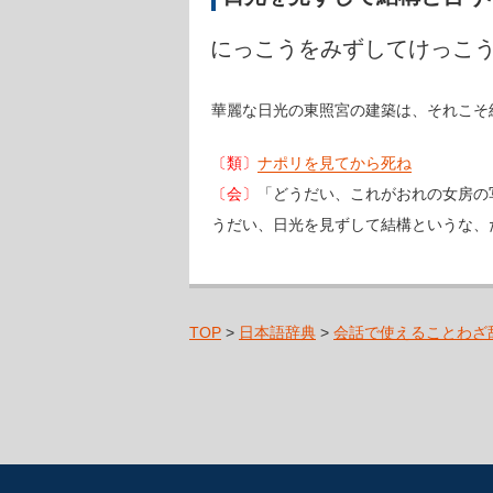
にっこうをみずしてけっこ
華麗な日光の東照宮の建築は、それこそ
〔類〕
ナポリを見てから死ね
〔会〕
「どうだい、これがおれの女房の
うだい、日光を見ずして結構というな、
TOP
>
日本語辞典
>
会話で使えることわざ