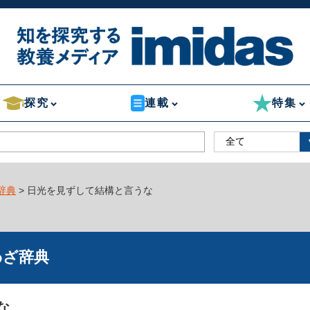
探究
連載
特集
辞典
> 日光を見ずして結構と言うな
わざ辞典
な