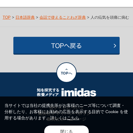
TOP
>
日本語辞典
>
会話で使えることわざ辞典
> 人の疝気を頭痛に病む
TOPへ
当サイトでは当社の提携先等がお客様のニーズ等について調査・
当サイトについて
分析したり、お客様にお勧めの広告を表示する目的で Cookie を使
集英社プライバシーポリシー
用する場合があります。詳しくは
こちら
集英社ホームページ
閉じる