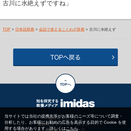
古川に水絶えずですね」
TOP
>
日本語辞典
>
会話で使えることわざ辞典
> 古川に水絶えず
TOPへ
当サイトでは当社の提携先等がお客様のニーズ等について調査・
当サイトについて
分析したり、お客様にお勧めの広告を表示する目的で Cookie を使
集英社プライバシーポリシー
用する場合があります。詳しくは
こちら
集英社ホームページ