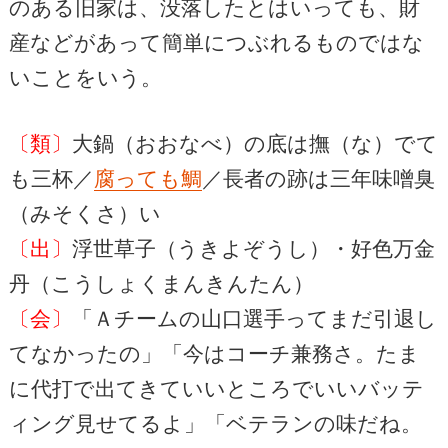
のある旧家は、没落したとはいっても、財
産などがあって簡単につぶれるものではな
いことをいう。
〔類〕
大鍋（おおなべ）の底は撫（な）でて
も三杯／
腐っても鯛
／長者の跡は三年味噌臭
（みそくさ）い
〔出〕
浮世草子（うきよぞうし）・好色万金
丹（こうしょくまんきんたん）
〔会〕
「Ａチームの山口選手ってまだ引退し
てなかったの」「今はコーチ兼務さ。たま
に代打で出てきていいところでいいバッテ
ィング見せてるよ」「ベテランの味だね。