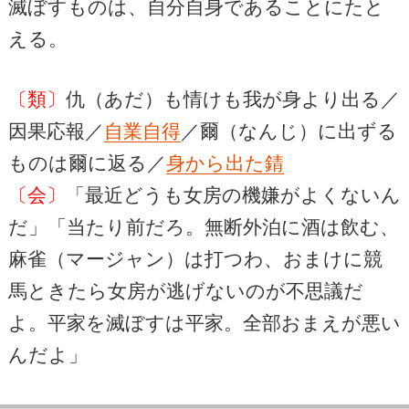
滅ぼすものは、自分自身であることにたと
える。
〔類〕
仇（あだ）も情けも我が身より出る／
因果応報／
自業自得
／爾（なんじ）に出ずる
ものは爾に返る／
身から出た錆
〔会〕
「最近どうも女房の機嫌がよくないん
だ」「当たり前だろ。無断外泊に酒は飲む、
麻雀（マージャン）は打つわ、おまけに競
馬ときたら女房が逃げないのが不思議だ
よ。平家を滅ぼすは平家。全部おまえが悪い
んだよ」