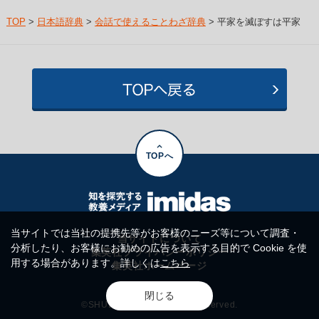
TOP
>
日本語辞典
>
会話で使えることわざ辞典
> 平家を滅ぼすは平家
TOPへ
当サイトでは当社の提携先等がお客様のニーズ等について調査・
当サイトについて
分析したり、お客様にお勧めの広告を表示する目的で Cookie を使
集英社プライバシーポリシー
用する場合があります。詳しくは
こちら
集英社ホームページ
閉じる
©SHUEISHA Inc. All rights reserved.