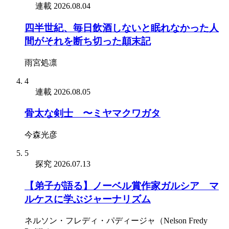
連載
2026.08.04
四半世紀、毎日飲酒しないと眠れなかった人
間がそれを断ち切った顛末記
雨宮処凛
4
連載
2026.08.05
骨太な剣士 〜ミヤマクワガタ
今森光彦
5
探究
2026.07.13
【弟子が語る】ノーベル賞作家ガルシア゠マ
ルケスに学ぶジャーナリズム
ネルソン・フレディ・パディージャ（Nelson Fredy