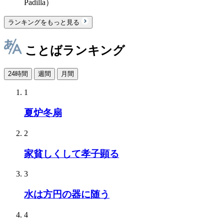
Padilla）
ランキングをもっと見る
ことばランキング
24時間
週間
月間
1
夏炉冬扇
2
家貧しくして孝子顕る
3
水は方円の器に随う
4