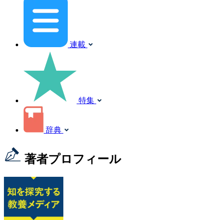
連載
特集
辞典
著者プロフィール