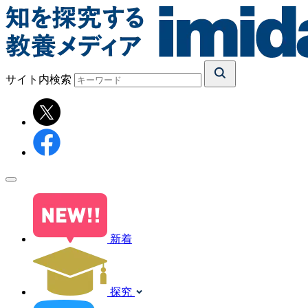
サイト内検索
新着
探究