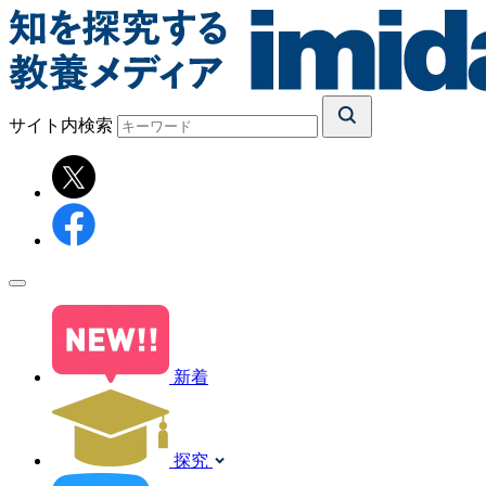
サイト内検索
新着
探究