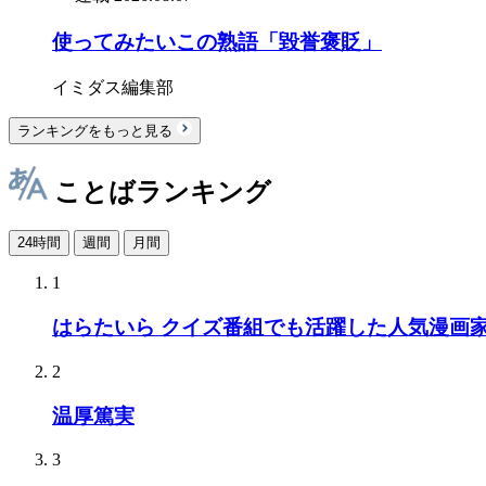
使ってみたいこの熟語「毀誉褒貶」
イミダス編集部
ランキングをもっと見る
ことばランキング
24時間
週間
月間
1
はらたいら クイズ番組でも活躍した人気漫画
2
温厚篤実
3