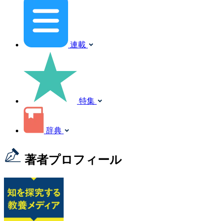
連載
特集
辞典
著者プロフィール