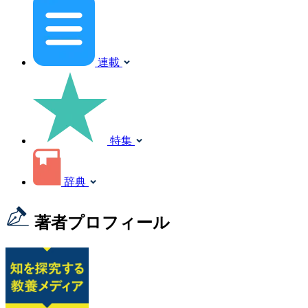
連載
特集
辞典
著者プロフィール