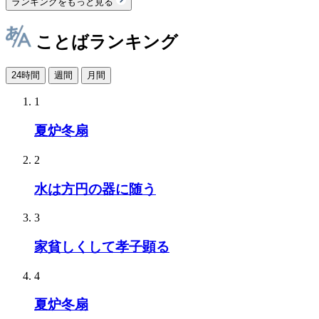
ランキングをもっと見る
ことばランキング
24時間
週間
月間
1
夏炉冬扇
2
水は方円の器に随う
3
家貧しくして孝子顕る
4
夏炉冬扇