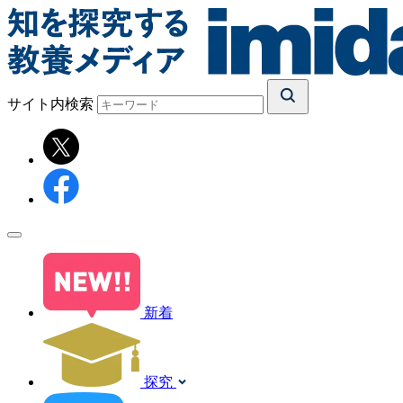
サイト内検索
新着
探究