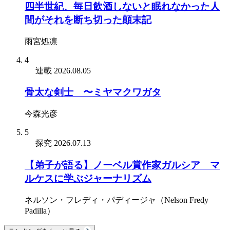
四半世紀、毎日飲酒しないと眠れなかった人
間がそれを断ち切った顛末記
雨宮処凛
4
連載
2026.08.05
骨太な剣士 〜ミヤマクワガタ
今森光彦
5
探究
2026.07.13
【弟子が語る】ノーベル賞作家ガルシア゠マ
ルケスに学ぶジャーナリズム
ネルソン・フレディ・パディージャ（Nelson Fredy
Padilla）