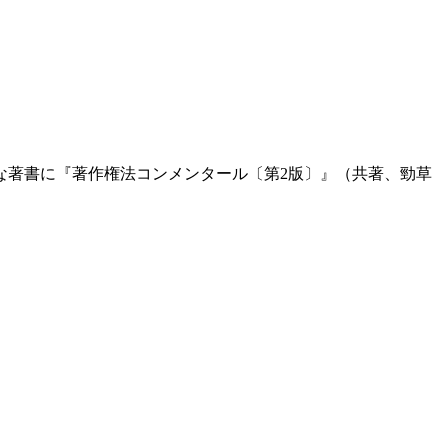
な著書に『著作権法コンメンタール〔第2版〕』（共著、勁草