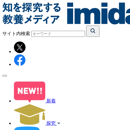
サイト内検索
新着
探究