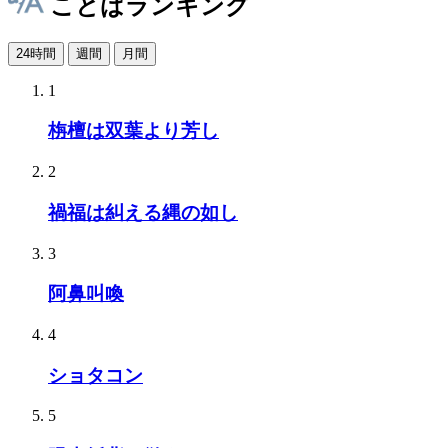
ことばランキング
24時間
週間
月間
1
栴檀は双葉より芳し
2
禍福は糾える縄の如し
3
阿鼻叫喚
4
ショタコン
5