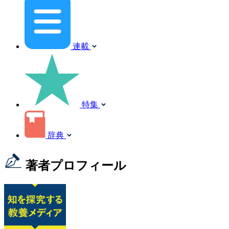
連載
特集
辞典
著者プロフィール