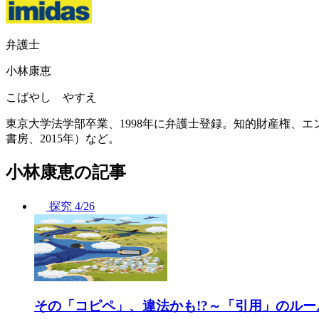
弁護士
小林康恵
こばやし やすえ
東京大学法学部卒業、1998年に弁護士登録。知的財産権、
書房、2015年）など。
小林康恵の記事
探究
4/26
その「コピペ」、違法かも!?～「引用」のル