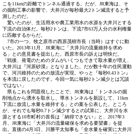
こを11kmの距離でトンネル通過する。だが、JR東海は、そ
の掘削工事の影響で、大井川が毎秒最大2トン減流すると予
測したのだ。
驚いたのが、生活用水や農工業用水の水源を大井川とする
下流の自治体だ。毎秒2トンは、下流7市63万人分の水利権量
に匹敵するからだ。
7市の一つ、牧之原市の西原茂樹市長（当時）はすぐに動
いた。2013年11月、JR東海に「大井川の流量維持を求め
る」との意見書を提出した。西原市長の訴えは明快だ。
「戦後、発電のためのダムがいくつもできて取水量が増え、
大井川は『河原砂漠』となりました。だが数十年の住民運動
で、河川維持のための放流が実現、やっと『毎秒0.43トン』
を本流に戻したのです。今回一気に毎秒2トン減少とは冗談
ではない」
県もこれを問題視したことで、JR東海は「トンネルの掘
削地点から湧水を取水し、導水トンネルを新設して、11km
下流に放流し水量を維持する」との案を公表した。ところ
が、それでも毎秒0.7トン減少するとの試算に、大井川を水
源とする10市町村の首長は「納得できない」と、2017年3
月、JR東海に「大井川の流量確保を求める要望書」を提
出。直後の4月3日、川勝平太知事も「全水量を確実に大井川