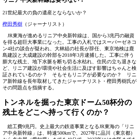
21世紀最大の負の遺産とならないか？
樫田秀樹
（ジャーナリスト）
JR東海が進めるリニア中央新幹線は、国から3兆円の融資
を得る超巨大事業になった。工事の入札ではスーパーゼネコ
ン4社の談合が疑われ、大林組の社長が辞任、東京地検は鹿
島建設と大成建設の幹部を2018年3月逮捕した。工事に伴う
膨大な残土、地下水脈を断ち切る水枯れ、住民の立ち退きな
ど、リニア建設が環境や社会生活に及ぼす影響はちゃんと検
証されているのか？ そもそもリニアが必要なのか？ リニ
ア新幹線を長年取材してきたジャーナリスト・樫田秀樹氏が
その問題点を指摘する。
トンネルを掘った東京ドーム50杯分の
残土をどこへ持って行くのか？
総工費9兆円。史上最大の鉄道事業となるJR東海の「リニ
ア中央新幹線」は、時速500kmで、2027年に品川（東京都）