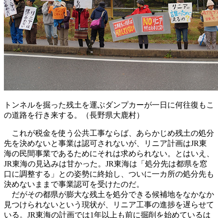
トンネルを掘った残土を運ぶダンプカーが一日に何往復もこ
の道路を行き来する。（長野県大鹿村）
これが税金を使う公共工事ならば、あらかじめ残土の処分
先を決めないと事業は認可されないが、リニア計画はJR東
海の民間事業であるためにそれは求められない。とはいえ、
JR東海の見込みは甘かった。JR東海は「処分先は都県を窓
口に調整する」との姿勢に終始し、ついに一カ所の処分先も
決めないままで事業認可を受けたのだ。
だがその都県が膨大な残土を処分できる候補地をなかなか
見つけられないという現状が、リニア工事の進捗を遅らせて
いる。JR東海の計画では1年以上も前に掘削を始めているは