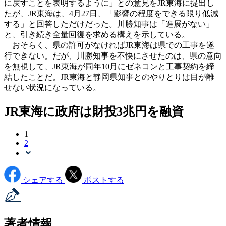
に戻すことを表明するように」との意見をJR東海に提出し
たが、JR東海は、4月27日、「影響の程度をできる限り低減
する」と回答しただけだった。川勝知事は「進展がない」
と、引き続き全量回復を求める構えを示している。
おそらく、県の許可がなければJR東海は県での工事を遂
行できない。だが、川勝知事を不快にさせたのは、県の意向
を無視して、JR東海が同年10月にゼネコンと工事契約を締
結したことだ。JR東海と静岡県知事とのやりとりは目が離
せない状況になっている。
JR東海に政府は財投3兆円を融資
1
2
シェアする
ポストする
著者情報