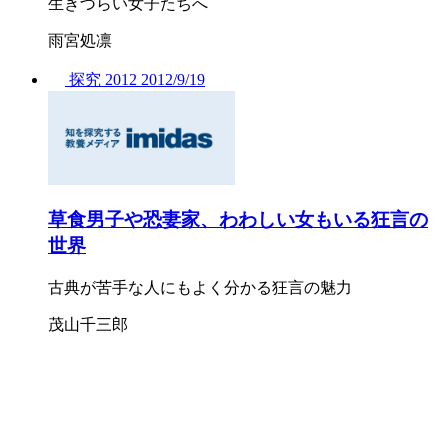
生きづらい女子たちへ
雨宮処凛
探究
2012
2012/
9/19
草食男子や恐妻家、わわしい女もいる狂言の
世界
古典が苦手な人にもよく分かる狂言の魅力
茂山千三郎