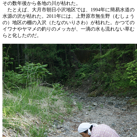
その数年後から各地の川が枯れた。
たとえば、大月市朝日小沢地区では、1994年に簡易水道の
水源の沢が枯れた。2011年には、上野原市無生野（むしょう
の）地区の棚の入沢（たなのいりさわ）が枯れた。かつての
イワナやヤマメの釣りのメッカが、一滴の水も流れない草む
らと化したのだ。