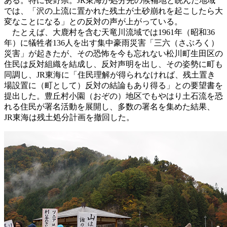
ある。特に長野県。JR東海が処分先の候補地と睨んだ地域
では、「沢の上流に置かれた残土が土砂崩れを起こしたら大
変なことになる」との反対の声が上がっている。
たとえば、大鹿村を含む天竜川流域では1961年（昭和36
年）に犠牲者136人を出す集中豪雨災害「三六（さぶろく）
災害」が起きたが、その恐怖を今も忘れない松川町生田区の
住民は反対組織を結成し、反対声明を出し、その姿勢に町も
同調し、JR東海に「住民理解が得られなければ、残土置き
場設置に（町として）反対の結論もあり得る」との要望書を
提出した。豊丘村小園（おぞの）地区でもやはり土石流を恐
れる住民が署名活動を展開し、多数の署名を集めた結果、
JR東海は残土処分計画を撤回した。