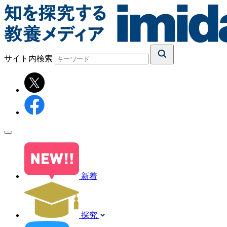
サイト内検索
新着
探究