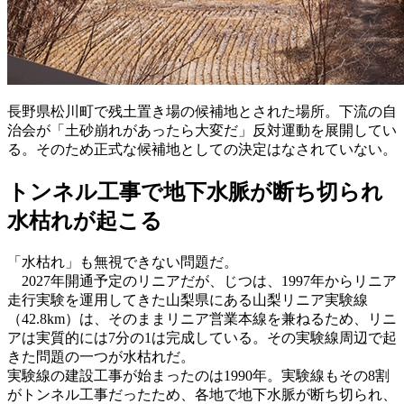
長野県松川町で残土置き場の候補地とされた場所。下流の自
治会が「土砂崩れがあったら大変だ」反対運動を展開してい
る。そのため正式な候補地としての決定はなされていない。
トンネル工事で地下水脈が断ち切られ
水枯れが起こる
「水枯れ」も無視できない問題だ。
2027年開通予定のリニアだが、じつは、1997年からリニア
走行実験を運用してきた山梨県にある山梨リニア実験線
（42.8km）は、そのままリニア営業本線を兼ねるため、リニ
アは実質的には7分の1は完成している。その実験線周辺で起
きた問題の一つが水枯れだ。
実験線の建設工事が始まったのは1990年。実験線もその8割
がトンネル工事だったため、各地で地下水脈が断ち切られ、