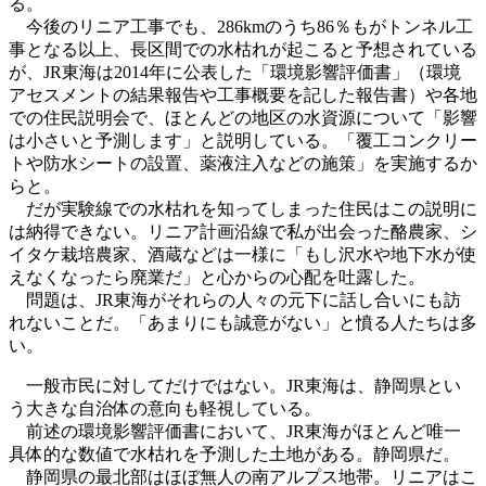
る。
今後のリニア工事でも、286kmのうち86％もがトンネル工
事となる以上、長区間での水枯れが起こると予想されている
が、JR東海は2014年に公表した「環境影響評価書」（環境
アセスメントの結果報告や工事概要を記した報告書）や各地
での住民説明会で、ほとんどの地区の水資源について「影響
は小さいと予測します」と説明している。「覆工コンクリー
トや防水シートの設置、薬液注入などの施策」を実施するか
らと。
だが実験線での水枯れを知ってしまった住民はこの説明に
は納得できない。リニア計画沿線で私が出会った酪農家、シ
イタケ栽培農家、酒蔵などは一様に「もし沢水や地下水が使
えなくなったら廃業だ」と心からの心配を吐露した。
問題は、JR東海がそれらの人々の元下に話し合いにも訪
れないことだ。「あまりにも誠意がない」と憤る人たちは多
い。
一般市民に対してだけではない。JR東海は、静岡県とい
う大きな自治体の意向も軽視している。
前述の環境影響評価書において、JR東海がほとんど唯一
具体的な数値で水枯れを予測した土地がある。静岡県だ。
静岡県の最北部はほぼ無人の南アルプス地帯。リニアはこ