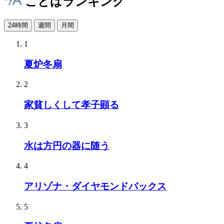
ことばランキング
24時間
週間
月間
1
夏炉冬扇
2
家貧しくして孝子顕る
3
水は方円の器に随う
4
アリゾナ・ダイヤモンドバックス
5