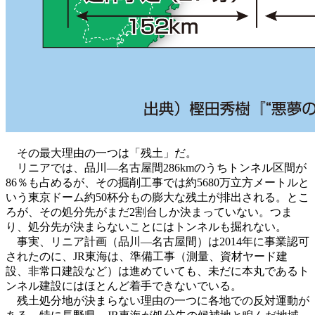
その最大理由の一つは「残土」だ。
リニアでは、品川―名古屋間286kmのうちトンネル区間が
86％も占めるが、その掘削工事では約5680万立方メートルと
いう東京ドーム約50杯分もの膨大な残土が排出される。とこ
ろが、その処分先がまだ2割台しか決まっていない。つま
り、処分先が決まらないことにはトンネルも掘れない。
事実、リニア計画（品川―名古屋間）は2014年に事業認可
されたのに、JR東海は、準備工事（測量、資材ヤード建
設、非常口建設など）は進めていても、未だに本丸であるト
ンネル建設にはほとんど着手できないでいる。
残土処分地が決まらない理由の一つに各地での反対運動が