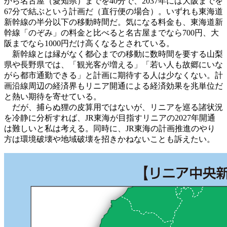
から名古屋（愛知県）までを40分で、2037年には大阪までを
67分で結ぶという計画だ（直行便の場合）。いずれも東海道
新幹線の半分以下の移動時間だ。気になる料金も、東海道新
幹線「のぞみ」の料金と比べると名古屋までなら700円、大
阪までなら1000円だけ高くなるとされている。
新幹線とは縁がなく都心までの移動に数時間を要する山梨
県や長野県では、「観光客が増える」「若い人も故郷にいな
がら都市通勤できる」と計画に期待する人は少なくない。計
画沿線周辺の経済界もリニア開通による経済効果を兆単位だ
と熱い期待を寄せている。
だが、捕らぬ狸の皮算用ではないが、リニアを巡る諸状況
を冷静に分析すれば、JR東海が目指すリニアの2027年開通
は難しいと私は考える。同時に、JR東海の計画推進のやり
方は環境破壊や地域破壊を招きかねないことも訴えたい。