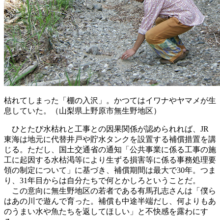
枯れてしまった「棚の入沢」。かつてはイワナやヤマメが生
息していた。（山梨県上野原市無生野地区）
ひとたび水枯れと工事との因果関係が認められれば、JR
東海は地元に代替井戸や貯水タンクを設置する補償措置を講
じる。ただし、国土交通省の通知「公共事業に係る工事の施
工に起因する水枯渇等により生ずる損害等に係る事務処理要
領の制定について」に基づき、補償期間は最大で30年。つま
り、31年目からは自分たちで何とかしろということだ。
この意向に無生野地区の若者である有馬孔志さんは「僕ら
はあの川で遊んで育った。補償も中途半端だし、何よりもあ
のうまい水や魚たちを返してほしい」と不快感を露わにす