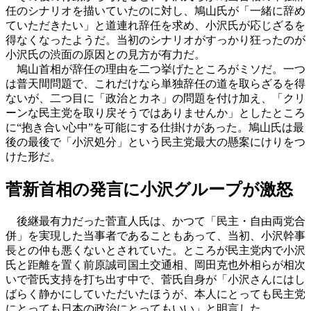
任のシナリオを描いていたのに対し、鳩山氏が「一緒に辞め
ていただきたい」と道連れ辞任を求め、小沢氏が応じざるを
得なくなったようだ。当初のシナリオがすっかり狂ったのが
小沢氏の渋面の原因との見方が有力だ。
鳩山首相が辞任の理由を二つ挙げたところがミソだ。一つ
は普天間問題で、これだけなら単独辞任の道を取らざるを得
ないが、二つ目に「政治とカネ」の問題を付け加え、「クリ
ーンな民主党を取り戻そうではありませんか」としたところ
に“抱き合い心中”を可能にする仕掛けがあった。鳩山氏は最
後の最後で「小沢処分」という民主党最大の懸案にけりをつ
けた形だ。
菅新首相の発言に小沢グループが激怒
後継最有力だった菅直人氏は、かつて「民主・自由両党合
併」を実現した当事者であることもあって、当初、小沢幹事
長との仲も悪くないとされていた。ところが民主党内で小沢
氏と距離を置く前原誠司国土交通相、岡田克也外相らが相次
いで菅氏支持を打ち出す中で、菅氏自身が「小沢さんにはし
ばらく静かにしていただいたほうが、本人にとっても民主党
にとっても日本の政治にとってもいい」と明言した。