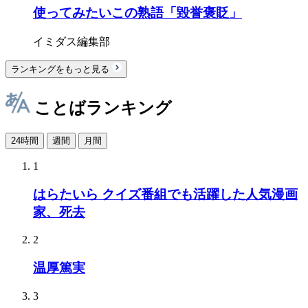
使ってみたいこの熟語「毀誉褒貶」
イミダス編集部
ランキングをもっと見る
ことばランキング
24時間
週間
月間
1
はらたいら クイズ番組でも活躍した人気漫画
家、死去
2
温厚篤実
3