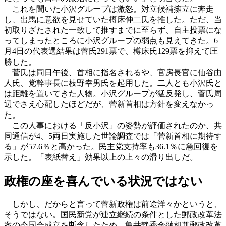
これを聞いた小沢グループは激怒。対立候補擁立に奔走
し、出馬に意欲を見せていた樽床伸二氏を推した。ただ、当
初取りざたされた一致して推すまでに至らず、自主投票にな
ってしまったところに小沢グループの弱点も見えてきた。6
月4日の代表選結果は菅氏291票で、樽床氏129票を抑えて圧
勝した。
菅氏は同日午後、首相に指名されるや、官房長官に仙谷由
人氏、党幹事長に枝野幸男氏を起用した。二人とも小沢氏と
は距離を置いてきた人物。小沢グループが猛反発し、菅氏周
辺でさえ心配したほどだが、菅新首相は方針を変えなかっ
た。
この人事における「反小沢」の姿勢が評価されたのか、共
同通信が4、5両日実施した世論調査では「菅新首相に期待す
る」が57.6％と高かった。民主党支持率も36.1％に急回復を
示した。「表紙替え」効果以上の上々の滑り出しだ。
政権の座を喜んでいる状況ではない
しかし、だからと言って菅新政権は前途洋々かというと、
そうではない。国民新党が連立継続の条件とした郵政改革法
案の今国会成立を断念したため、亀井静香金融相兼郵政改革