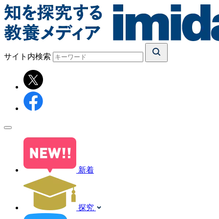
サイト内検索
新着
探究