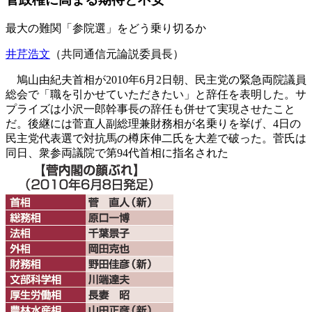
最大の難関「参院選」をどう乗り切るか
井芹浩文
（共同通信元論説委員長）
鳩山由紀夫首相が2010年6月2日朝、民主党の緊急両院議員
総会で「職を引かせていただきたい」と辞任を表明した。サ
プライズは小沢一郎幹事長の辞任も併せて実現させたこと
だ。後継には菅直人副総理兼財務相が名乗りを挙げ、4日の
民主党代表選で対抗馬の樽床伸二氏を大差で破った。菅氏は
同日、衆参両議院で第94代首相に指名された