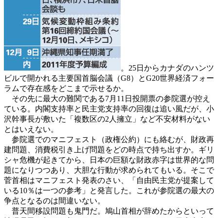
。25日からカナダのハンツ
ビルで開かれる主要国首脳会議（G8）とG20世界経済フォー
ラムで存在感をどこまで示せるか。
その先に最大の難関である7月11日投開票の参院選が控え
ている。内閣支持率と民主党支持率の回復は追い風だが、小
沢幹事長が敷いた「複数区の2人擁立」など不安材料がない
とはいえない。
参院選でのマニフェスト（政権公約）にも絡むが、財政再
建問題、消費税引き上げ問題をどの時点で持ち出すか。ギリ
シャ危機が起きてから、日本の巨額な財政赤字は世界的な問
題になりつつあり、大胆な行動が求められてもいる。そこで
菅首相はマニフェスト発表のさい、「自由民主党が提案して
いる10％は一つの参考」と発言した。これが参院選の最大の
争点となるのは間違いない。
普天間移設問題も鬼門だ。鳩山首相が辞めたからといって