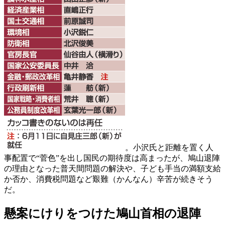
。小沢氏と距離を置く人
事配置で“菅色”を出し国民の期待度は高まったが、鳩山退陣
の理由となった普天間問題の解決や、子ども手当の満額支給
か否か、消費税問題など艱難（かんなん）辛苦が続きそう
だ。
懸案にけりをつけた鳩山首相の退陣