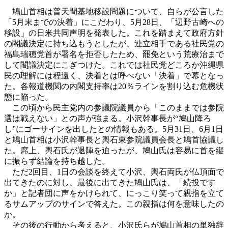
鳩山首相は普天間基地移設問題について、自らが公言した
「5月末までの決着」にこだわり、5月28日、「辺野古崎への
移設」の日米共同声明を発表した。これを踏まえて政府方針
の閣議決定に持ち込もうとしたが、連立相手である社民党の
福島瑞穂党首が署名を拒否したため、罷免という荒療治まで
して閣議決定にこぎつけた。これでは社民党どころか沖縄県
民の理解には程遠く、決着とは呼べない「決着」で幕となっ
た。各報道機関の内閣支持率は20％ラインを割り込む危機状
態に陥った。
この頃から民主党内の参議院議員から「このままでは参院
選は戦えない」との声が強まる。小沢幹事長が“鳩山降ろ
し”にゴーサインを出したとの情報もある。5月31日、6月1日
と鳩山首相は小沢幹事長と輿石東参院議員会長と鳩首協議し
た。席上、輿石氏が退陣を迫ったが、鳩山氏は容易に首を縦
に振らず結論を持ち越した。
ただ2回目、1日の会談を終えて小沢、輿石両氏が仏頂面で
出てきたのに対し、最後に出てきた鳩山氏は、「続投です
か」と記者団に声をかけられて、にっこり笑って親指を立て
るサムアップのサインで答えた。この親指は何を意味したの
か。
その後の行動から考えると、小沢氏らが鳩山首相の単独辞