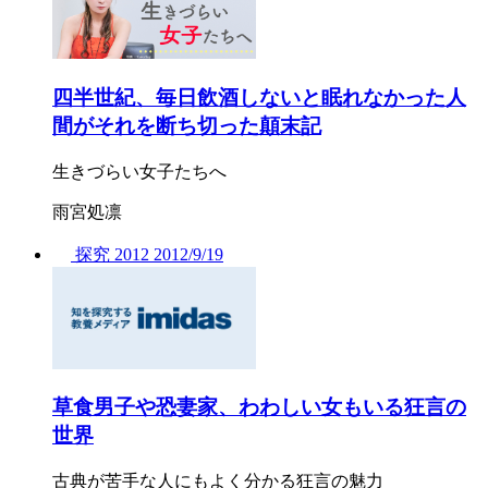
四半世紀、毎日飲酒しないと眠れなかった人
間がそれを断ち切った顛末記
生きづらい女子たちへ
雨宮処凛
探究
2012
2012/
9/19
草食男子や恐妻家、わわしい女もいる狂言の
世界
古典が苦手な人にもよく分かる狂言の魅力