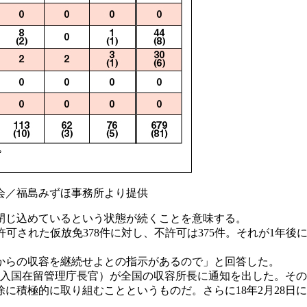
会／福島みずほ事務所より提供
閉じ込めているという状態が続くことを意味する。
許可された仮放免378件に対し、不許可は375件。それが1年後
からの収容を継続せよとの指示があるので」と回答した。
入国在留管理庁長官）が全国の収容所長に通知を出した。その概
に積極的に取り組むことというものだ。さらに18年2月28日