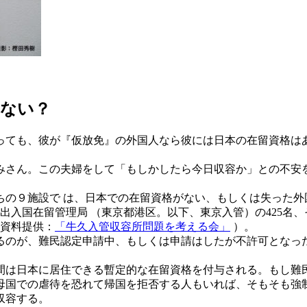
れない？
っても、彼が『仮放免』の外国人なら彼には日本の在留資格は
さん。この夫婦をして「もしかしたら今日収容か」との不安を
ちの９施設で は、日本での在留資格がない、もしくは失った外
が東京出入国在留管理局 （東京都港区。以下、東京入管）の425
。資料提供：
「牛久入管収容所問題を考える会」
）。
るのが、難民認定申請中、もしくは申請はしたが不許可となっ
は日本に居住できる暫定的な在留資格を付与される。もし難
母国での虐待を恐れて帰国を拒否する人もいれば、そもそも強
収容する。