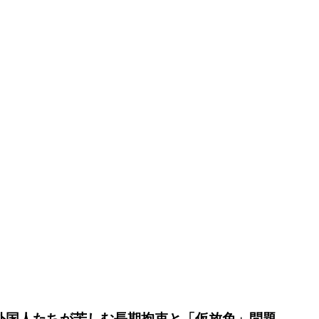
る外国人たちが苦しむ長期拘束と「仮放免」問題