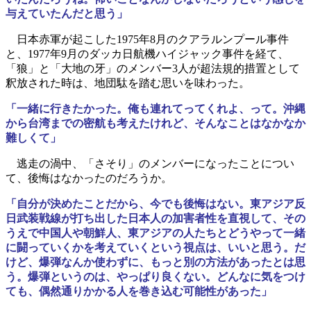
与えていたんだと思う」
日本赤軍が起こした1975年8月のクアラルンプール事件
と、1977年9月のダッカ日航機ハイジャック事件を経て、
「狼」と「大地の牙」のメンバー3人が超法規的措置として
釈放された時は、地団駄を踏む思いを味わった。
「一緒に行きたかった。俺も連れてってくれよ、って。沖縄
から台湾までの密航も考えたけれど、そんなことはなかなか
難しくて」
逃走の渦中、「さそり」のメンバーになったことについ
て、後悔はなかったのだろうか。
「自分が決めたことだから、今でも後悔はない。東アジア反
日武装戦線が打ち出した日本人の加害者性を直視して、その
うえで中国人や朝鮮人、東アジアの人たちとどうやって一緒
に闘っていくかを考えていくという視点は、いいと思う。だ
けど、爆弾なんか使わずに、もっと別の方法があったとは思
う。爆弾というのは、やっぱり良くない。どんなに気をつけ
ても、偶然通りかかる人を巻き込む可能性があった」