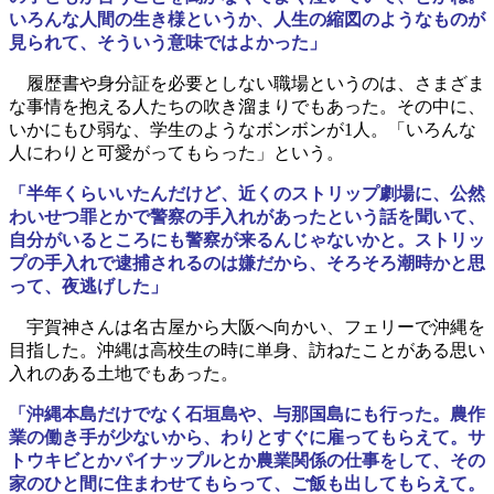
いろんな人間の生き様というか、人生の縮図のようなものが
見られて、そういう意味ではよかった」
履歴書や身分証を必要としない職場というのは、さまざま
な事情を抱える人たちの吹き溜まりでもあった。その中に、
いかにもひ弱な、学生のようなボンボンが1人。「いろんな
人にわりと可愛がってもらった」という。
「半年くらいいたんだけど、近くのストリップ劇場に、公然
わいせつ罪とかで警察の手入れがあったという話を聞いて、
自分がいるところにも警察が来るんじゃないかと。ストリッ
プの手入れで逮捕されるのは嫌だから、そろそろ潮時かと思
って、夜逃げした」
宇賀神さんは名古屋から大阪へ向かい、フェリーで沖縄を
目指した。沖縄は高校生の時に単身、訪ねたことがある思い
入れのある土地でもあった。
「沖縄本島だけでなく石垣島や、与那国島にも行った。農作
業の働き手が少ないから、わりとすぐに雇ってもらえて。サ
トウキビとかパイナップルとか農業関係の仕事をして、その
家のひと間に住まわせてもらって、ご飯も出してもらえて。