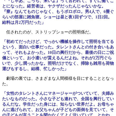
「『じゃあ、こっち、来いよ』って言われて、すぐに働くこ
とになった。経営者は、ヤクザだったんじゃないかな。
『寮』なんてものじゃなく、もうボロボロ。男4人で、6畳ぐ
らいの部屋に雑魚寝。ショーは昼と夜1回ずつで、1日2回。
給料は月2万円だった」
任されたのが、ストリップショーの照明係だ。
「初めてだったけど、でっかい機械を操作して照明を当てる
という、面白い仕事だった。タレントさんとの付き合いもあ
って、それもよかった。10日の興行だから、最後の日にご祝
儀といって、お小遣いが貰えるんだよね。それが2万円ぐら
いで、少し潤ったかな。照明だけでなく、掃除も雑用も荷物
運びもするし、結構、忙しかった」
劇場の裏では、さまざまな人間模様を目にすることとなっ
た。
「女性のタレントさんにマネージャーがついていて、夫婦み
たいなものだった。小さな子ども連れで、全国を興行してい
るんだな。学生だった身には、知らない世界だよ。お母ちゃ
んに逃げられて、お父ちゃんが子どもの面倒を見ていて、そ
の子どもが言うことを聞かなくてよく泣いていて、とかね。