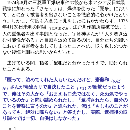
1974年8月の三菱重工爆破事件の後から東アジア反日武装
戦線に加わった「さそり」は、爆弾を使った「闘争」におい
て、とにかく被害者を出さないことを徹底的に心がけたとい
う。しかし、何度も入念に下見をしたにもかかわらず、1975
年4月28日未明の間組
江戸川作業所爆破では、1
（はざまぐみ）
人の重傷者を出す事態となった。宇賀神さんが「人を巻き込
む可能性がある」と自戒を込めて語るのは、自分たちの闘い
において被害者を出してしまったことへの、取り返しのつか
ない後悔と謝罪の思いからだった。
逃げている間、指名手配犯だと分かったうえで、助けられ
たこともある。
「匿って、泊めてくれた人もいたんだけど、齋藤和
（のど
さんが青酸カリで自決したこと
が衝撃だったよう
か）
（＊3）
で、俺はその人から『おまえも口先ではなく、死ぬ気でやっ
ているのか』と問い詰められたし、『逮捕されたら、自分の
ことを警察に言うのか』と迫られた。俺は『もしものことが
あっても、絶対に喋らない』と答えたし、実際、逮捕後の取
り調べでは一切、自供はしなかった」
1