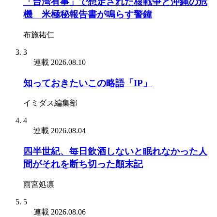
「台湾有事」で想定された核戦争と沖縄の危
機 米極秘報告書が鳴らす警鐘
布施祐仁
3
連載
2026.08.10
知っておきたいこの略語「IP」
イミダス編集部
4
連載
2026.08.04
四半世紀、毎日飲酒しないと眠れなかった人
間がそれを断ち切った顛末記
雨宮処凛
5
連載
2026.08.06