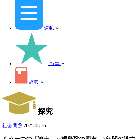
連載
特集
辞典
探究
社会問題
2025.06.26
もう一つの「逃走」～桐島聡の盟友、7年間の逃亡