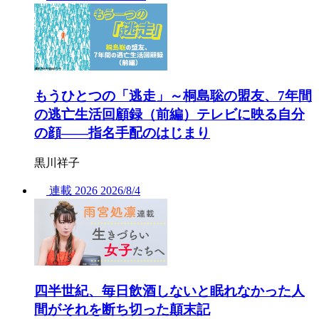
もうひとつの「逃走」～桐島聡の盟友、7年間
の逃亡生活回顧録（前編）テレビに映る自分
の顔――指名手配のはじまり
黒川祥子
連載
2026
2026/
8/4
四半世紀、毎日飲酒しないと眠れなかった人
間がそれを断ち切った顛末記