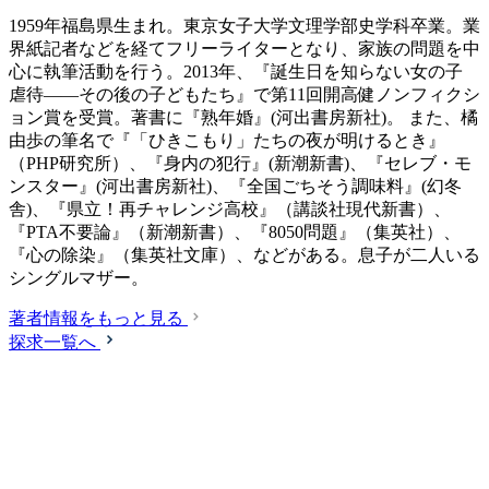
1959年福島県生まれ。東京女子大学文理学部史学科卒業。業
界紙記者などを経てフリーライターとなり、家族の問題を中
心に執筆活動を行う。2013年、『誕生日を知らない女の子
虐待――その後の子どもたち』で第11回開高健ノンフィクシ
ョン賞を受賞。著書に『熟年婚』(河出書房新社)。 また、橘
由歩の筆名で『「ひきこもり」たちの夜が明けるとき』
（PHP研究所）、『身内の犯行』(新潮新書)、『セレブ・モ
ンスター』(河出書房新社)、『全国ごちそう調味料』(幻冬
舎)、『県立！再チャレンジ高校』（講談社現代新書）、
『PTA不要論』（新潮新書）、『8050問題』（集英社）、
『心の除染』（集英社文庫）、などがある。息子が二人いる
シングルマザー。
著者情報をもっと見る
探求一覧へ