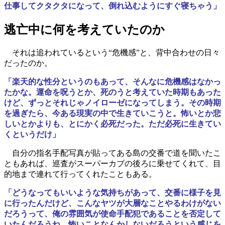
仕事してクタクタになって、倒れ込むようにすぐ寝ちゃう」
逃亡中に何を考えていたのか
それは追われているという“危機感”と、背中合わせの日々
だったのか。
「楽天的な性分というのもあって、そんなに危機感はなかっ
たかな。運命を呪うとか、死のうと考えていた時期もあった
けど、ずっとそれじゃノイローゼになってしまう。その時期
を過ぎたら、今ある現実の中で生きていこうと。怖いとか悲
しいとかよりも、とにかく必死だった。ただ必死に生きてい
くというだけ」
自分の指名手配写真が貼ってある島の交番で道を聞いたこ
ともあれば、巡査がスーパーカブの後ろに乗せてくれて、目
的地まで連れて行ってくれたこともある。
「どうなってもいいような気持ちがあって、交番に様子を見
に行ったんだけど、こんなヤツが大層なことやるわけがない
だろうって、俺の雰囲気が使命手配犯であることを否定して
いたんだろうね。怖いことなんかしないだろうという感じを