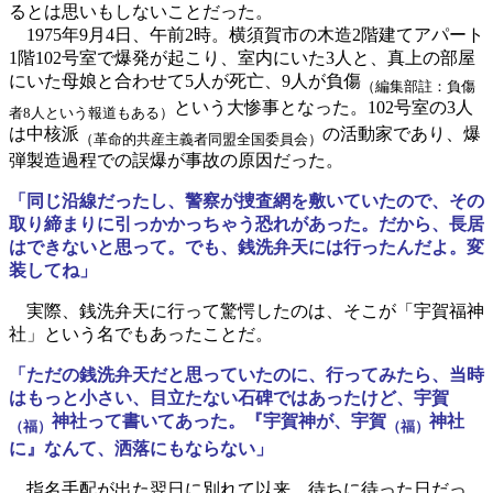
るとは思いもしないことだった。
1975年9月4日、午前2時。横須賀市の木造2階建てアパート
1階102号室で爆発が起こり、室内にいた3人と、真上の部屋
にいた母娘と合わせて5人が死亡、9人が負傷
（編集部註：負傷
という大惨事となった。102号室の3人
者8人という報道もある）
は中核派
の活動家であり、爆
（革命的共産主義者同盟全国委員会）
弾製造過程での誤爆が事故の原因だった。
「同じ沿線だったし、警察が捜査網を敷いていたので、その
取り締まりに引っかかっちゃう恐れがあった。だから、長居
はできないと思って。でも、銭洗弁天には行ったんだよ。変
装してね」
実際、銭洗弁天に行って驚愕したのは、そこが「宇賀福神
社」という名でもあったことだ。
「ただの銭洗弁天だと思っていたのに、行ってみたら、当時
はもっと小さい、目立たない石碑ではあったけど、宇賀
神社って書いてあった。『宇賀神が、宇賀
神社
（福）
（福）
に』なんて、洒落にもならない」
指名手配が出た翌日に別れて以来、待ちに待った日だっ