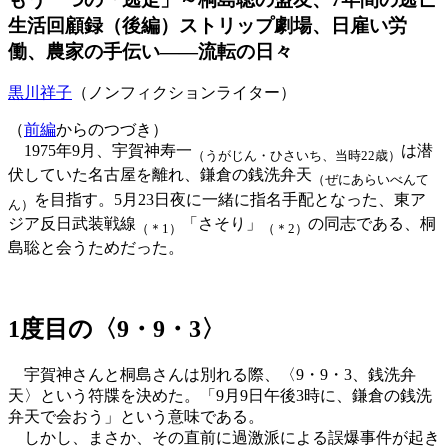
生活回顧録（後編）ストリップ劇場、日雇い労
働、農家の手伝い――流転の日々
黒川祥子
（ノンフィクションライター）
（
前編
からのつづき）
1975年9月、宇賀神寿一
は潜
（うがじん・ひさいち、当時22歳）
伏していた名古屋を離れ、鎌倉の銭洗弁天
（ぜにあらいべんて
を目指す。5月23日夜に一緒に指名手配となった、東ア
ん）
ジア反日武装戦線
「さそり」
の同志である、桐
（＊1）
（＊2）
島聡と会うためだった。
1度目の〈9・9・3〉
宇賀神さんと桐島さんは別れる際、〈9・9・3、銭洗弁
天〉という符牒を決めた。「9月9日午後3時に、鎌倉の銭洗
弁天で会おう」という意味である。
しかし、まさか、その直前に過激派による誤爆事件が起き