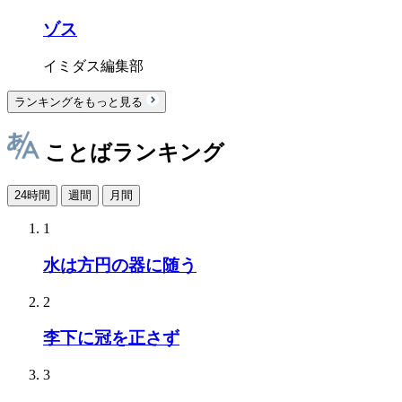
ゾス
イミダス編集部
ランキングをもっと見る
ことばランキング
24時間
週間
月間
1
水は方円の器に随う
2
李下に冠を正さず
3