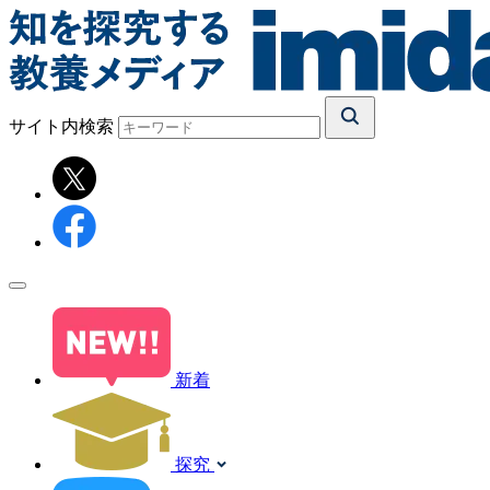
サイト内検索
新着
探究