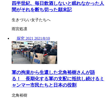
四半世紀、毎日飲酒しないと眠れなかった人
間がそれを断ち切った顛末記
生きづらい女子たちへ
雨宮処凛
探究
2021
2021/
8/10
軍の拘束から生還した北角裕樹さんが語
る！ 長期化する軍の支配に抵抗し続けるミ
ャンマー市民たちと日本の役割
北角裕樹