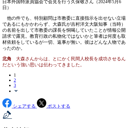
日本外国特派員協会で会見を行う久保敬さん（2024年5月6
日）
他の件でも、特別顧問は市教委に直接指示を出せない立場
であるにもかかわらず、大森氏が吉村洋文大阪知事（当時）
の名前を出して市教委の課長を恫喝していたことが情報公開
請求で露見。教育行政の私物化ではないかと筆者は何度も取
材依頼をしているが一切、返事が無い。彼はどんな人物であ
ったのか。
北角
大森さんからは、とにかく民間人校長を成功させるん
だという強い思いは伝わってきました。
1
2
3
シェアする
ポストする