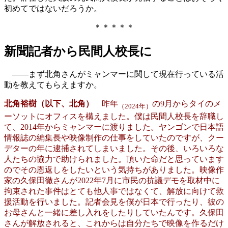
初めてではないだろうか。
＊＊＊＊＊
新聞記者から民間人校長に
――まず北角さんがミャンマーに関して現在行っている活
動を教えてもらえますか。
北角裕樹（以下、北角）
昨年
の9月からタイのメ
（2024年）
ーソットにオフィスを構えました。僕は民間人校長を辞職し
て、2014年からミャンマーに渡りました。ヤンゴンで日本語
情報誌の編集長や映像制作の仕事をしていたのですが、クー
デターの年に逮捕されてしまいました。その後、いろいろな
人たちの協力で助けられました。頂いた命だと思っています
のでその恩返しをしたいという気持ちがありました。映像作
家の久保田徹さんが2022年7月に市民の抗議デモを取材中に
拘束された事件はとても他人事ではなくて、解放に向けて救
援活動を行いました。記者会見を僕が日本で行ったり、彼の
お母さんと一緒に差し入れをしたりしていたんです。久保田
さんが解放されると、これからは自分たちで映像を作るだけ