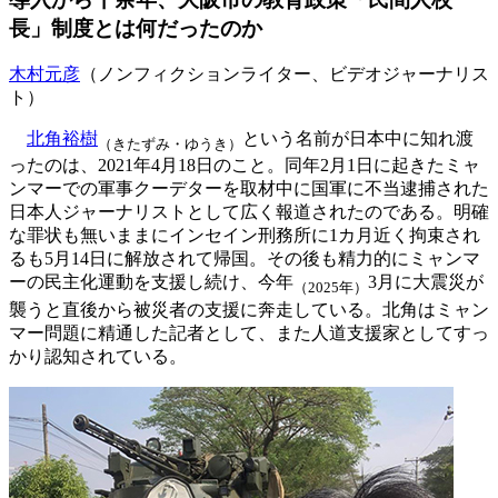
長」制度とは何だったのか
木村元彦
（ノンフィクションライター、ビデオジャーナリス
ト）
北角裕樹
という名前が日本中に知れ渡
（きたずみ・ゆうき）
ったのは、2021年4月18日のこと。同年2月1日に起きたミャ
ンマーでの軍事クーデターを取材中に国軍に不当逮捕された
日本人ジャーナリストとして広く報道されたのである。明確
な罪状も無いままにインセイン刑務所に1カ月近く拘束され
るも5月14日に解放されて帰国。その後も精力的にミャンマ
ーの民主化運動を支援し続け、今年
3月に大震災が
（2025年）
襲うと直後から被災者の支援に奔走している。北角はミャン
マー問題に精通した記者として、また人道支援家としてすっ
かり認知されている。