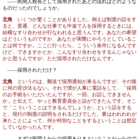
――民間人校長として採用されたあとの流れはどのような
ものだったのでしょうか。
北角
いくつか驚くことがありました。例えば制度の話をす
ると、普通、どんな仕事でも中途で人を採用するときには、
結構なすり合わせが行なわれると思うんです。あなたの希望
はどういうものですか、あなたが実際にやろうとしているこ
とは何ですか。ここに行ったら、こういう条件になるんです
けど、できますかとか、こんなすり合わせをするんじゃない
かと思うんですが、ただ採用されただけなんです。
――採用されただけ？
北角
というのは、郵送で採用通知が来るんですが、その後
に何の音沙汰もない。それで僕が人事に電話をして、「採用
のお手紙をいただいたんですが、一回、お話しできません
か」と伝えて、やっと教育委員会と話ができたんです。そこ
で「こういうことはできるんでしょうか」という話をする
と、現行の制度の説明をされるだけでした。要はわれわれが
来たことによって、何か特別なことをするということは想定
していなかったんです。
――まずは民間人からの採用ありきということだったので