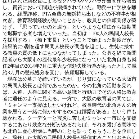
採用された新校長によるセクハラやパワハラが当初から噴出
し、資質において問題が指摘されていた。勤務中に学校を離
れる、経歴詐称、PTA会費の無断持ち出しなどの不祥事が相
次ぎ、教育現場経験が無いことから、教員との信頼関係が築
けず、「思っていたのと違う」というような理由から短期間
で退職する者も増えていった。当初は「100人の民間人校長
を採用する」（橋下市長）ということで始まった制度だが、
結果的に6割を超す民間人校長が問題を起こし、生徒に接す
る教員の質の低下にもつながってしまった。公募を経て新聞
記者から大阪市の歴代最年少校長になっていた北角自身も就
任2年目の2014年7月に重大な信頼失墜行為があったとして減
給3カ月の懲戒処分を受け、依願退職している。
現在は公募こそ続いているが、じり貧になっている大阪市
の民間人校長とは何であったのか。今の北角の活動を見れ
ば、人道、人権に関する高い意識と行動力でその人格は教育
者に適任のように見える。一方で、大阪の教育者の間では、
「ミャンマー支援はしたいけれど、校長時代の北角さんの所
業を思うと一緒に何かをするのには躊躇がある」という声も
聴かれる。クーデターと震災に苦しむミャンマー市民を支援
するにあたり残念な分断があるならば、それを繋げる意味で
も北角に虚心坦懐に当時のことを語ってもらうことを企画し
た。辞任した大阪の元民間人校長が発信することはおそらく