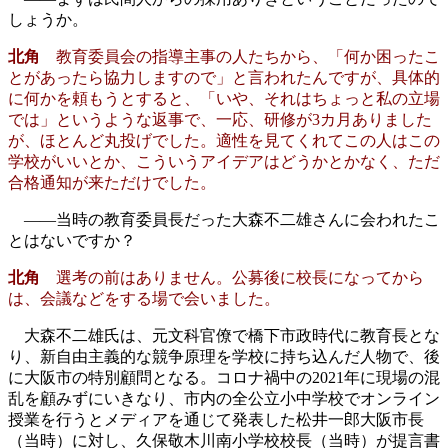
しょうか。
北角
教育委員会の指導主事の人たちから、「何か困ったこ
とがあったら協力しますので」と言われたんですが、具体的
に何かを頼もうとすると、「いや、それはちょっと私の立場
では」というような返事で、一応、研修が3カ月ありました
が、ほとんど丸投げでした。適性を見てくれてこの人はこの
学校がいいとか、こういうアイデアはどうかとかなく、ただ
合格通知が来ただけでした。
――当時の教育委員長だった大森不二雄さんに会われたこ
とはないですか？
北角
選考の前はありません。公募後に校長になってから
は、会議などをする場で会いました。
大森不二雄氏は、元文科官僚で橋下市政時代に教育長とな
り、新自由主義的な競争原理を学校に持ち込んだ人物で、後
に大阪市の特別顧問となる。コロナ禍中の2021年に現場の混
乱を顧みずにいきなり、市内の全公立小中学校でオンライン
授業を行うとメディアを通じて発表した松井一郎大阪市長
（当時）に対し、久保敬木川南小学校校長（当時）が提言書