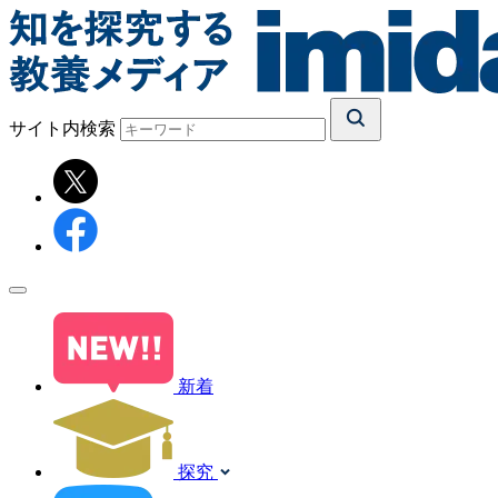
サイト内検索
新着
探究