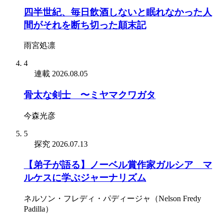
四半世紀、毎日飲酒しないと眠れなかった人
間がそれを断ち切った顛末記
雨宮処凛
4
連載
2026.08.05
骨太な剣士 〜ミヤマクワガタ
今森光彦
5
探究
2026.07.13
【弟子が語る】ノーベル賞作家ガルシア゠マ
ルケスに学ぶジャーナリズム
ネルソン・フレディ・パディージャ（Nelson Fredy
Padilla）