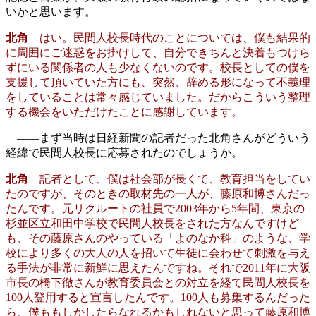
いかと思います。
北角
はい。民間人校長時代のことについては、僕も結果的
に周囲にご迷惑をお掛けして、自分できちんと決着もつけら
ずにいる関係者の人も少なくないのです。校長としての僕を
支援して頂いていた方にも、突然、辞める形になって不義理
をしていることは常々感じていました。だからこういう整理
する機会をいただけたことに感謝しています。
――まず当時は日経新聞の記者だった北角さんがどういう
経緯で民間人校長に応募されたのでしょうか。
北角
記者として、僕は社会部が長くて、教育担当をしてい
たのですが、そのときの取材先の一人が、藤原和博さんだっ
たんです。元リクルートの社員で2003年から5年間、東京の
杉並区立和田中学校で民間人校長をされた方なんですけど
も、その藤原さんのやっている「よのなか科」のような、学
校により多くの大人の人を招いて生徒に会わせて刺激を与え
る手法が非常に新鮮に思えたんですね。それで2011年に大阪
市長の橋下徹さんが教育委員会との対立を経て民間人校長を
100人登用すると宣言したんです。100人も募集するんだった
ら、僕ももしかしたらなれるかもしれないと思って藤原和博