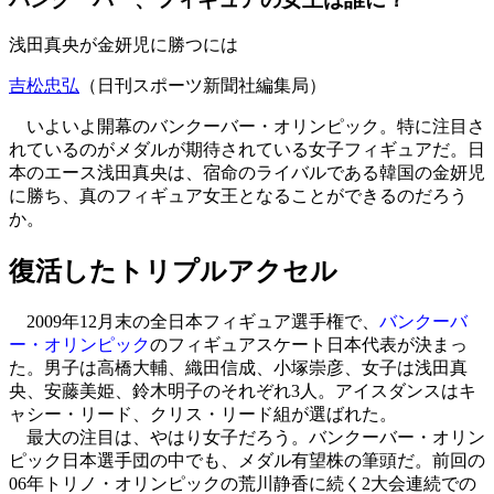
浅田真央が金妍児に勝つには
吉松忠弘
（日刊スポーツ新聞社編集局）
いよいよ開幕のバンクーバー・オリンピック。特に注目さ
れているのがメダルが期待されている女子フィギュアだ。日
本のエース浅田真央は、宿命のライバルである韓国の金妍児
に勝ち、真のフィギュア女王となることができるのだろう
か。
復活したトリプルアクセル
2009年12月末の全日本フィギュア選手権で、
バンクーバ
ー・オリンピック
のフィギュアスケート日本代表が決まっ
た。男子は高橋大輔、織田信成、小塚崇彦、女子は浅田真
央、安藤美姫、鈴木明子のそれぞれ3人。アイスダンスはキ
ャシー・リード、クリス・リード組が選ばれた。
最大の注目は、やはり女子だろう。バンクーバー・オリン
ピック日本選手団の中でも、メダル有望株の筆頭だ。前回の
06年トリノ・オリンピックの荒川静香に続く2大会連続での