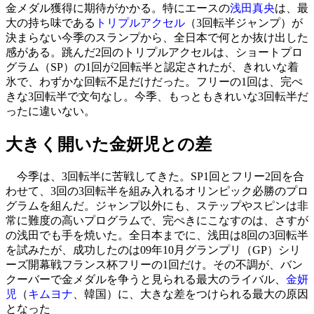
金メダル獲得に期待がかかる。特にエースの
浅田真央
は、最
大の持ち味である
トリプルアクセル
（3回転半ジャンプ）が
決まらない今季のスランプから、全日本で何とか抜け出した
感がある。跳んだ2回のトリプルアクセルは、ショートプロ
グラム（SP）の1回が2回転半と認定されたが、きれいな着
氷で、わずかな回転不足だけだった。フリーの1回は、完ぺ
きな3回転半で文句なし。今季、もっともきれいな3回転半だ
ったに違いない。
大きく開いた金妍児との差
今季は、3回転半に苦戦してきた。SP1回とフリー2回を合
わせて、3回の3回転半を組み入れるオリンピック必勝のプロ
グラムを組んだ。ジャンプ以外にも、ステップやスピンは非
常に難度の高いプログラムで、完ぺきにこなすのは、さすが
の浅田でも手を焼いた。全日本までに、浅田は8回の3回転半
を試みたが、成功したのは09年10月グランプリ（GP）シリ
ーズ開幕戦フランス杯フリーの1回だけ。その不調が、バン
クーバーで金メダルを争うと見られる最大のライバル、
金妍
児
（
キムヨナ
、韓国）に、大きな差をつけられる最大の原因
となった