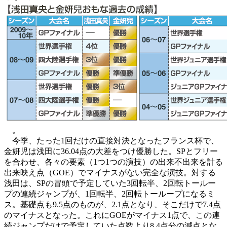
。
今季、たった1回だけの直接対決となったフランス杯で、
金妍児は浅田に36.04点の大差をつけ優勝した。SPとフリー
を合わせ、各々の要素（1つ1つの演技）の出来不出来を計る
出来映え点（GOE）でマイナスがない完全な演技。対する
浅田は、SPの冒頭で予定していた3回転半、2回転トールー
プの連続ジャンプが、1回転半、2回転トーループになるミ
ス。基礎点も9.5点のものが、2.1点となり、そこだけで7.4点
のマイナスとなった。これにGOEがマイナス1点で、この連
続ジャンプだけで予定していた点数より8.4点分の減点とな