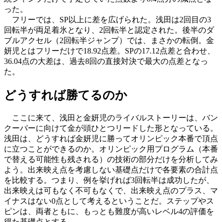
った。
フリーでは、SP以上に差を広げられた。浅田は2回目の3
回転半が両足着氷となり、2回転半と認定された。後半のダ
ブルアクセル（2回転半ジャンプ）では、まさかの転倒。金
妍児とはフリーだけで18.92点差。SPの17.12点差と合わせ、
36.04点の大差は、過去8回の直接対決で最大の点差となっ
た。
どうすれば勝てるのか
ここに来て、浅田と金妍児のライバルストーリーは、バン
クーバーに向けて金が頭ひとつリードした形となっている。
浅田は、どうすれば金妍児に勝ってオリンピック本番で頂点
に立つことができるのか。オリンピック用プログラム（本番
で替える可能性も残される）の技術の部分だけを分析してみ
よう。出来映え点を考慮しない基礎点だけで各要素の合計点
を比較する。つまり、例を挙げれば3回転半は成功したが、
出来映えは可もなく不可もなくで、出来映え点のプラス、マ
イナスはない0点として考えるということだ。ステップやス
ピンは、両者ともに、もっとも難度が高いレベル4の評価を
得た基礎点とする。