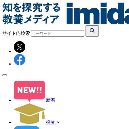
サイト内検索
新着
探究