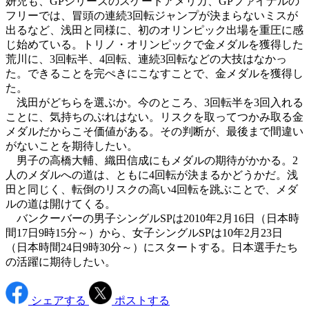
妍児も、GPシリーズのスケートアメリカ、GPファイナルの
フリーでは、冒頭の連続3回転ジャンプが決まらないミスが
出るなど、浅田と同様に、初のオリンピック出場を重圧に感
じ始めている。トリノ・オリンピックで金メダルを獲得した
荒川に、3回転半、4回転、連続3回転などの大技はなかっ
た。できることを完ぺきにこなすことで、金メダルを獲得し
た。
浅田がどちらを選ぶか。今のところ、3回転半を3回入れる
ことに、気持ちのぶれはない。リスクを取ってつかみ取る金
メダルだからこそ価値がある。その判断が、最後まで間違い
がないことを期待したい。
男子の高橋大輔、織田信成にもメダルの期待がかかる。2
人のメダルへの道は、ともに4回転が決まるかどうかだ。浅
田と同じく、転倒のリスクの高い4回転を跳ぶことで、メダ
ルの道は開けてくる。
バンクーバーの男子シングルSPは2010年2月16日（日本時
間17日9時15分～）から、女子シングルSPは10年2月23日
（日本時間24日9時30分～）にスタートする。日本選手たち
の活躍に期待したい。
シェアする
ポストする