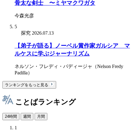
骨太な剣士 〜ミヤマクワガタ
今森光彦
5
探究
2026.07.13
【弟子が語る】ノーベル賞作家ガルシア゠マ
ルケスに学ぶジャーナリズム
ネルソン・フレディ・パディージャ（Nelson Fredy
Padilla）
ランキングをもっと見る
ことばランキング
24時間
週間
月間
1