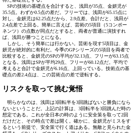
SPの技術の基礎点を合計すると、浅田が35点、金妍児が
35.5点。わずか0.5点の差だ。フリーでは、浅田が65.15点に
対し、金妍児は62.25点だから、2.9点差。合計だと、浅田が
2.4点差で上回る。簡単に言えば、芸術の5項目（5コンポー
ネンツ）の点数が同点だとすると、両者が普通に演技すれ
ば、浅田が勝つことになる。
しかし、そう簡単には行かない。芸術を現す5項目は、金
妍児が絶対的に有利だ。今季のGPシリーズの5項目を両者で
比較すると、金妍児のSPの平均が32.13点、フリーが63.15点
となる。浅田はSPが平均29点、フリーが60.12点だ。平均で
考えると合計で金妍児が6.16点、上回っている。技術点の基
礎点の差2.4点は、この芸術点の差で逆転する。
リスクを取って挑む覚悟
明らかなのは、浅田は3回転半を3回跳ばないと勝負になら
ないということだ。上記の計算は、3回転半を3回跳んだ時の
想定である。これが全日本の時のように安全策を取って2回
だけだと、その時点で差は開く。確かに、金妍児がミスをす
るという前提で、安全策で行く道はある。無敵と見られた金