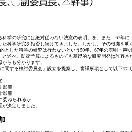
る科学の研究には絶対従わない決意の表明」を、また、67年
した科学研究を拒否し続けてきました。しかし、その根拠を明
的とした科学の研究は行わないという50年、67年の表明・声明
だと述べ、防衛予算によるものでも基礎的な研究開発は許容さ
録からも分かります。
術に関する検討委員会」設立を提案し、審議事項として以下の5
て
す影響
す影響
に委ねられるか
置が決定しました。
加