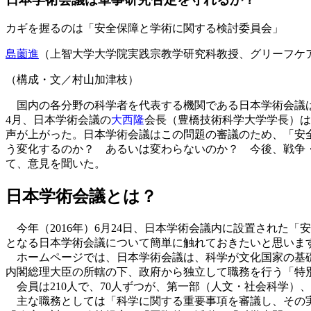
カギを握るのは「安全保障と学術に関する検討委員会」
島薗進
（上智大学大学院実践宗教学研究科教授、グリーフケ
（構成・文／村山加津枝）
国内の各分野の科学者を代表する機関である日本学術会議は
4月、日本学術会議の
大西隆
会長（豊橋技術科学大学学長）は
声が上がった。日本学術会議はこの問題の審議のため、「安全
う変化するのか？ あるいは変わらないのか？ 今後、戦争
て、意見を聞いた。
日本学術会議とは？
今年（2016年）6月24日、日本学術会議内に設置された
となる日本学術会議について簡単に触れておきたいと思いま
ホームページでは、日本学術会議は、科学が文化国家の基礎で
内閣総理大臣の所轄の下、政府から独立して職務を行う「特
会員は210人で、70人ずつが、第一部（人文・社会科学）
主な職務としては「科学に関する重要事項を審議し、その実