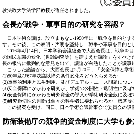
敦法政大学法学部教授が選任されました。
会長が戦争・軍事目的の研究を容認？
日本学術会議は、設立まもない1950年に「戦争を目的とす
す。その後、この表明・声明を堅持し、戦争や軍事を目的と
2016年4月14日、日本学術会議総会で大西会長は、戦争を目
の国民意識の変化（世論調査等）を踏まえた議論」をすべき
長の報告に批判的な意見も出て、議論が白熱したことが議事
こうした議論から、大西会長は5月20日、「安全保障と学
(1)50年及び67年決議以降の条件変化をどうとらえるか
(2)軍事的利用と民生利用、及びデュアル・ユース問題につい
(3)安全保障にかかわる研究が、学術の公開性・透明性に及ぼ
(4)安全保障にかかわる研究資金の導入が学術研究全般に及ぼ
(5)研究適切性の判断は個々の科学者に委ねられるか、機関等
この提案を受け、同日、日本学術会議幹事会で委員会の設
防衛装備庁の競争的資金制度に大学も参