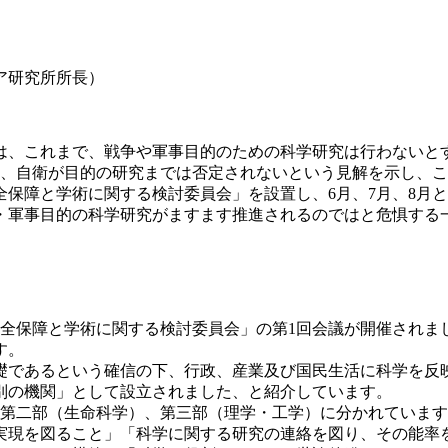
ア研究所所長）
、これまで、戦争や軍事目的のための科学研究は行わないとする
、自衛が目的の研究までは否定されないという見解を示し、こ
保障と学術に関する検討委員会」を設置し、6月、7月、8月
・軍事目的の科学研究がますます推進されるのではと危惧する
「安全保障と学術に関する検討委員会」の第1回会議が開催され
す。
あるという確信の下、行政、産業及び国民生活に科学を反映、
別の機関」として設立されました、と紹介しています。
、第二部（生命科学）、第三部（理学・工学）に分かれていま
現を図ること」「科学に関する研究の連絡を図り、その能率を