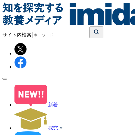
サイト内検索
新着
探究