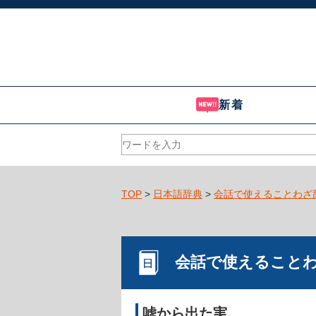
新着
TOP
>
日本語辞典
>
会話で使えることわざ
会話で使えること
嘘から出た実