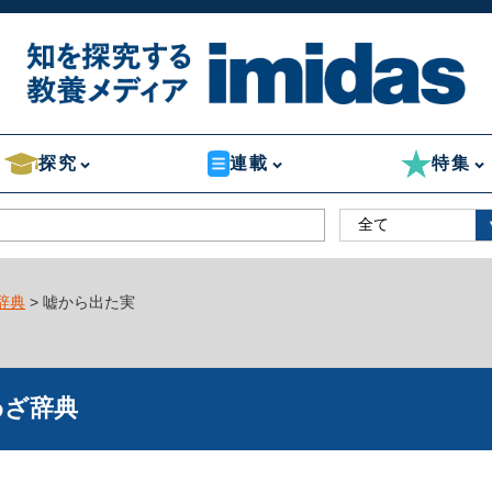
探究
連載
特集
辞典
> 嘘から出た実
わざ辞典