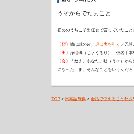
うそからでたまこと
初めのうちこそ出任せで言っていたこと
〔類〕
嘘は誠の皮／
虚は実を引く
／冗談
〔出〕
浄瑠璃（じょうるり）・仮名手本
〔会〕
「ねえ、あなた。嘘（うそ）から
になった。ま、そんなことをいうんだろ
TOP
>
日本語辞典
>
会話で使えることわざ