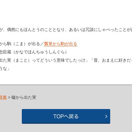
が、偶然にもほんとうのこととなり、あるいは冗談にしゃべったことが
から駒（こま）が出る／
瓢箪から駒が出る
忠臣蔵（かなでほんちゅうしんぐら）
出た実（まこと）ってどういう意味でしたっけ」「昔、おまえに好きだ
うな」
辞典
> 嘘から出た実