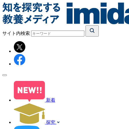
サイト内検索
新着
探究