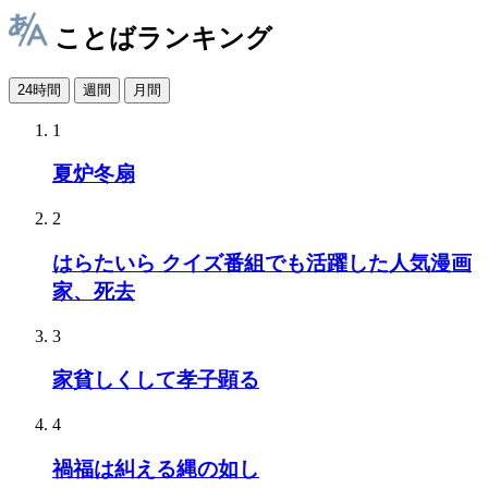
ことばランキング
24時間
週間
月間
1
夏炉冬扇
2
はらたいら クイズ番組でも活躍した人気漫画
家、死去
3
家貧しくして孝子顕る
4
禍福は糾える縄の如し