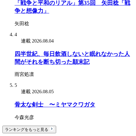
「戦争と平和のリアル」第35回 矢田稔「戦
争と想像力」
矢田稔
4
連載
2026.08.04
四半世紀、毎日飲酒しないと眠れなかった人
間がそれを断ち切った顛末記
雨宮処凛
5
連載
2026.08.05
骨太な剣士 〜ミヤマクワガタ
今森光彦
ランキングをもっと見る