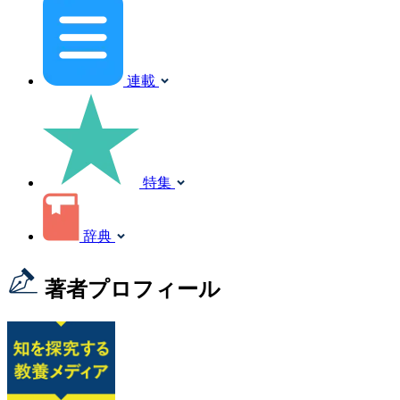
連載
特集
辞典
著者プロフィール