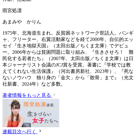
雨宮処凛
あまみや かりん
1975年、北海道生まれ。反貧困ネットワーク世話人。バンギ
ャ、フリーター、右翼活動家などを経て2000年、自伝的エッ
セイ『生き地獄天国』（太田出版／ちくま文庫）でデビュ
ー。2006年からは貧困問題に取り組み、『生きさせろ！ 難
民化する若者たち』（2007年、太田出版／ちくま文庫）は日
本ジャーナリスト会議のJCJ賞を受賞。著書に『学校では教
えてくれない生活保護』（‎河出書房新社、2023年）、『死な
ないノウハウ 独り身の「金欠」から「散骨」まで』（光文
社新書、2024年）など多数。
著者情報をもっと見る
連載目次へ行く