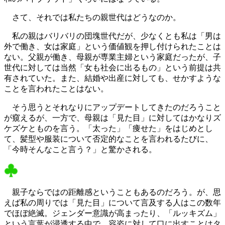
さて、それでは私たちの親世代はどうなのか。
私の親はバリバリの団塊世代だが、少なくとも私は「男は
外で働き、女は家庭」という価値観を押し付けられたことは
ない。父親が働き、母親が専業主婦という家庭だったが、子
世代に対しては当然「女も社会に出るもの」という前提は共
有されていた。また、結婚や出産に対しても、せかすような
ことを言われたことはない。
そう思うとそれなりにアップデートしてきたのだろうこと
が窺えるが、一方で、母親は「見た目」に対してはかなりズ
ケズケとものを言う。「太った」「痩せた」をはじめとし
て、髪型や服装について否定的なことを言われるたびに、
「今時そんなこと言う？」と驚かされる。
親子ならではの距離感ということもあるのだろう。が、思
えば私の周りでは「見た目」について言及する人はこの数年
でほぼ絶滅。ジェンダー意識が高まったり、「ルッキズム」
という言葉が浸透する中で、容姿に対して口に出すことはタ