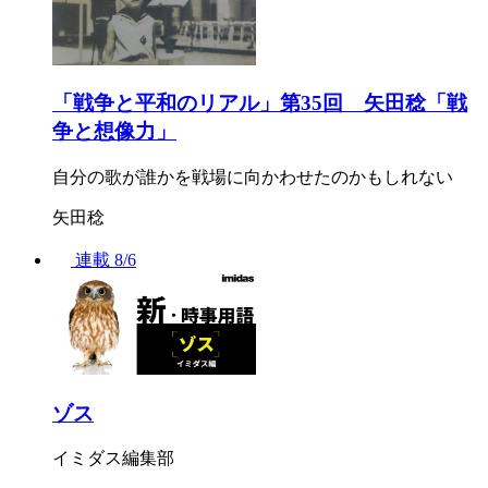
「戦争と平和のリアル」第35回 矢田稔「戦
争と想像力」
自分の歌が誰かを戦場に向かわせたのかもしれない
矢田稔
連載
8/6
ゾス
イミダス編集部