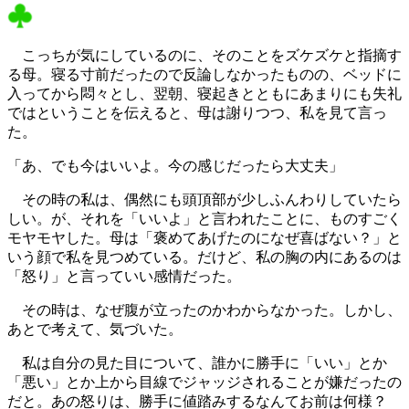
こっちが気にしているのに、そのことをズケズケと指摘す
る母。寝る寸前だったので反論しなかったものの、ベッドに
入ってから悶々とし、翌朝、寝起きとともにあまりにも失礼
ではということを伝えると、母は謝りつつ、私を見て言っ
た。
「あ、でも今はいいよ。今の感じだったら大丈夫」
その時の私は、偶然にも頭頂部が少しふんわりしていたら
しい。が、それを「いいよ」と言われたことに、ものすごく
モヤモヤした。母は「褒めてあげたのになぜ喜ばない？」と
いう顔で私を見つめている。だけど、私の胸の内にあるのは
「怒り」と言っていい感情だった。
その時は、なぜ腹が立ったのかわからなかった。しかし、
あとで考えて、気づいた。
私は自分の見た目について、誰かに勝手に「いい」とか
「悪い」とか上から目線でジャッジされることが嫌だったの
だと。あの怒りは、勝手に値踏みするなんてお前は何様？