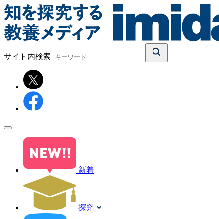
サイト内検索
新着
探究