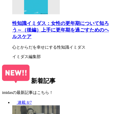
性知識イミダス：女性の更年期について知ろ
う～（後編）上手に更年期を過ごすためのヘ
ルスケア
心とからだを幸せにする性知識イミダス
イミダス編集部
新着記事
imidasの最新記事はこちら！
連載
8/7