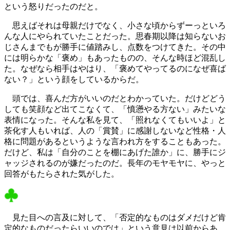
という怒りだったのだと。
思えばそれは母親だけでなく、小さな頃からずーっといろ
んな人にやられていたことだった。思春期以降は知らないお
じさんまでもが勝手に値踏みし、点数をつけてきた。その中
には明らかな「褒め」もあったものの、そんな時ほど混乱し
た。なぜなら相手はやはり、「褒めてやってるのになぜ喜ば
ない？」という顔をしているからだ。
頭では、喜んだ方がいいのだとわかっていた。だけどどう
しても笑顔など出てこなくて、「憤懣やる方ない」みたいな
表情になった。そんな私を見て、「照れなくてもいいよ」と
茶化す人もいれば、人の「賞賛」に感謝しないなど性格・人
格に問題があるというような言われ方をすることもあった。
だけど、私は「自分のことを棚にあげた誰か」に、勝手にジ
ャッジされるのが嫌だったのだ。長年のモヤモヤに、やっと
回答がもたらされた気がした。
見た目への言及に対して、「否定的なものはダメだけど肯
定的なものだったらいいのでは」という意見は以前からあ