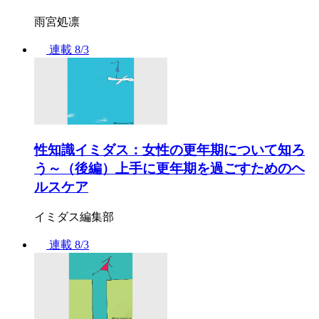
雨宮処凛
連載
8/3
性知識イミダス：女性の更年期について知ろ
う～（後編）上手に更年期を過ごすためのヘ
ルスケア
イミダス編集部
連載
8/3