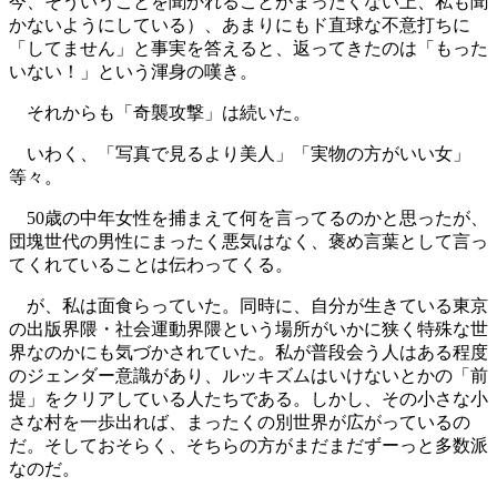
今、そういうことを聞かれることがまったくない上、私も聞
かないようにしている）、あまりにもド直球な不意打ちに
「してません」と事実を答えると、返ってきたのは「もった
いない！」という渾身の嘆き。
それからも「奇襲攻撃」は続いた。
いわく、「写真で見るより美人」「実物の方がいい女」
等々。
50歳の中年女性を捕まえて何を言ってるのかと思ったが、
団塊世代の男性にまったく悪気はなく、褒め言葉として言っ
てくれていることは伝わってくる。
が、私は面食らっていた。同時に、自分が生きている東京
の出版界隈・社会運動界隈という場所がいかに狭く特殊な世
界なのかにも気づかされていた。私が普段会う人はある程度
のジェンダー意識があり、ルッキズムはいけないとかの「前
提」をクリアしている人たちである。しかし、その小さな小
さな村を一歩出れば、まったくの別世界が広がっているの
だ。そしておそらく、そちらの方がまだまだずーっと多数派
なのだ。