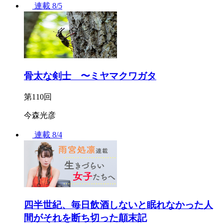
連載
8/5
骨太な剣士 〜ミヤマクワガタ
第110回
今森光彦
連載
8/4
四半世紀、毎日飲酒しないと眠れなかった人
間がそれを断ち切った顛末記