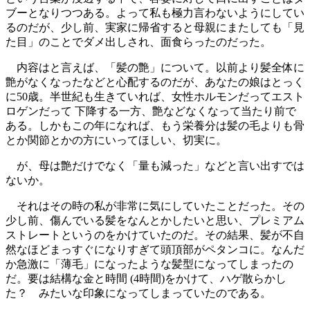
ブーとなりつつある。よって私も極力言わないようにしてい
るのだが、少し前、実家に帰省すると母親にまたしても「見
た目」のことでダメ出しされ、面食らったのだった。
内容はと言えば、「髪の艶」について。以前より髪全体に
艶がなくなったなどと心配するのだが、あなたの娘はとっく
に50歳。半世紀も生きていれば、女性ホルモンだってエスト
ロゲンだって 下降する一方、艶などなくなって当たり前で
ある。しかもこの年になれば、もう栄養分は髪の毛よりも骨
とか関節とかの方にいってほしい、切実に。
が、母は艶だけでなく「量も減った」などと言い出すでは
ないか。
それはその時の私が非常に気にしていたことだった。その
少し前、傷んでいる髪をなんとかしたいと思い、プレミアム
ストレートというのをかけていたのだ。その結果、髪が不自
然なほどまっすぐになりすぎて頭頂部がペタンコに。なんだ
か急激に「薄毛」になったような髪型になってしまったの
だ。要は結構な金と時間 (4時間)をかけて、ハゲ散らかし
た？ みたいな印象になってしまっていたのである。