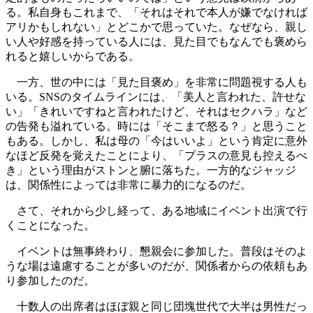
る。私自身もこれまで、「それはそれで本人が嫌でなければ
アリかもしれない」とどこかで思っていた。なぜなら、親し
い人や好感を持っている人には、見た目でもなんでも褒めら
れると嬉しいからである。
一方、世の中には「見た目褒め」を非常に問題視する人も
いる。SNSのタイムラインには、「美人と言われた、許せな
い」「きれいですねと言われたけど、それはセクハラ」など
の告発も溢れている。時には「そこまで怒る？」と思うこと
もある。しかし、私は母の「今はいいよ」という肯定に意外
なほど反発を覚えたことにより、「プラスの意見も控えるべ
き」という理由がストンと腑に落ちた。一方的なジャッジ
は、関係性によっては非常に暴力的になるのだ。
さて、それから少し経って、ある地域にイベント出演で行
くことになった。
イベントは無事終わり、懇親会に参加した。普段はそのよ
うな場は遠慮することが多いのだが、関係者からの依頼もあ
り参加したのだ。
十数人の出席者はほぼ親と同じ団塊世代で大半は男性だっ