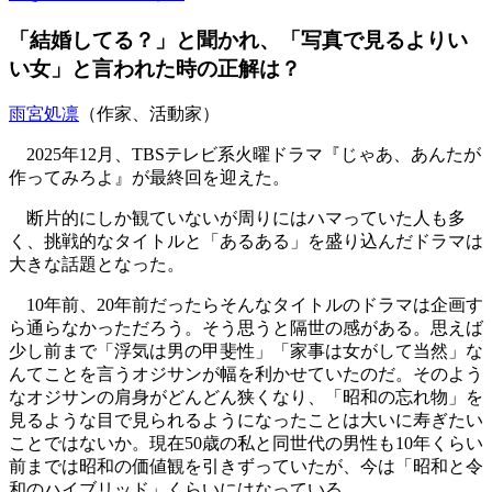
「結婚してる？」と聞かれ、「写真で見るよりい
い女」と言われた時の正解は？
雨宮処凛
（作家、活動家）
2025年12月、TBSテレビ系火曜ドラマ『じゃあ、あんたが
作ってみろよ』が最終回を迎えた。
断片的にしか観ていないが周りにはハマっていた人も多
く、挑戦的なタイトルと「あるある」を盛り込んだドラマは
大きな話題となった。
10年前、20年前だったらそんなタイトルのドラマは企画す
ら通らなかっただろう。そう思うと隔世の感がある。思えば
少し前まで「浮気は男の甲斐性」「家事は女がして当然」な
んてことを言うオジサンが幅を利かせていたのだ。そのよう
なオジサンの肩身がどんどん狭くなり、「昭和の忘れ物」を
見るような目で見られるようになったことは大いに寿ぎたい
ことではないか。現在50歳の私と同世代の男性も10年くらい
前までは昭和の価値観を引きずっていたが、今は「昭和と令
和のハイブリッド」くらいにはなっている。