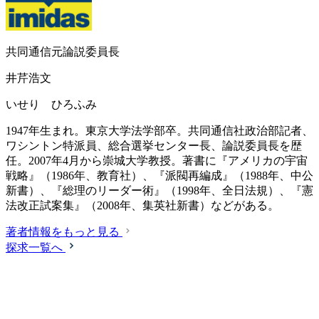
共同通信元論説委員長
井芹浩文
いせり ひろふみ
1947年生まれ。東京大学法学部卒。共同通信社政治部記者、
ワシントン特派員、総合選挙センター長、論説委員長を歴
任。2007年4月から崇城大学教授。著書に『アメリカの宇宙
戦略』（1986年、教育社）、『派閥再編成』（1988年、中公
新書）、『総理のリーダー術』（1998年、全日法規）、『憲
法改正試案集』（2008年、集英社新書）などがある。
著者情報をもっと見る
探求一覧へ