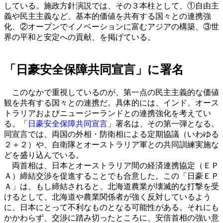
している。施政方針演説では、その３本柱として、①自由主
義や民主主義など、基本的価値を共有する国々との連携強
化、②オープンでイノベーションに富むアジアの構築、③世
界の平和と安定への貢献、を掲げている。
「日豪安全保障共同宣言」に署名
このなかで重視しているのが、第一点の民主主義的な価値
観を共有する国々との連携だ。具体的には、インド、オース
トラリアおよびニュージーランドとの連携強化を考えてい
る。「
日豪安全保障共同宣言
」署名は、その第一弾となる。
同宣言では、両国の外相・防衛相による定期協議（いわゆる
２＋２）や、自衛隊とオーストラリア軍との共同訓練実施な
どを盛り込んでいる。
両首相は、日本とオーストラリア間の経済連携協定（ＥＰ
Ａ）締結交渉を促進することでも合意した。この「日豪ＥＰ
Ａ」は、もし締結されると、北海道農業が壊滅的な打撃を受
けるとして、北海道や農業関係者が強く反対しているよう
に、日本にとって不利なものとなる可能性がある。それにも
かかわらず、交渉に踏み切ったところに、安倍首相の強い意