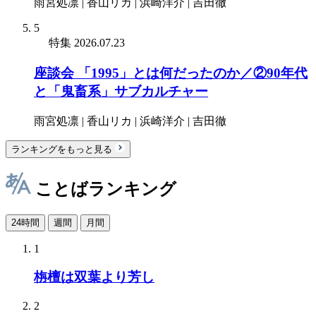
雨宮処凛 | 香山リカ | 浜崎洋介 | 吉田徹
5
特集
2026.07.23
座談会 「1995」とは何だったのか／②90年代
と「鬼畜系」サブカルチャー
雨宮処凛 | 香山リカ | 浜崎洋介 | 吉田徹
ランキングをもっと見る
ことばランキング
24時間
週間
月間
1
栴檀は双葉より芳し
2