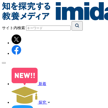
サイト内検索
新着
探究