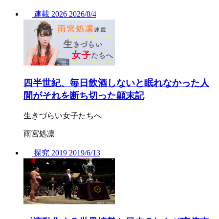
連載
2026
2026/
8/4
四半世紀、毎日飲酒しないと眠れなかった人
間がそれを断ち切った顛末記
生きづらい女子たちへ
雨宮処凛
探究
2019
2019/
6/13