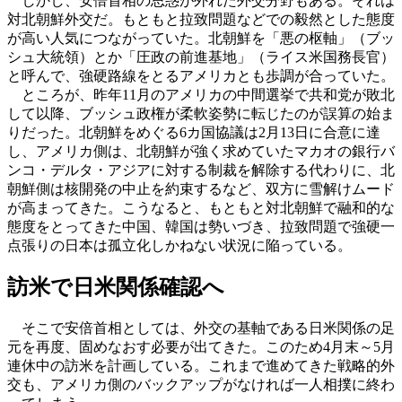
しかし、安倍首相の思惑が外れた外交分野もある。それは
対北朝鮮外交だ。もともと拉致問題などでの毅然とした態度
が高い人気につながっていた。北朝鮮を「悪の枢軸」（ブッ
シュ大統領）とか「圧政の前進基地」（ライス米国務長官）
と呼んで、強硬路線をとるアメリカとも歩調が合っていた。
ところが、昨年11月のアメリカの中間選挙で共和党が敗北
して以降、ブッシュ政権が柔軟姿勢に転じたのが誤算の始ま
りだった。北朝鮮をめぐる6カ国協議は2月13日に合意に達
し、アメリカ側は、北朝鮮が強く求めていたマカオの銀行バ
ンコ・デルタ・アジアに対する制裁を解除する代わりに、北
朝鮮側は核開発の中止を約束するなど、双方に雪解けムード
が高まってきた。こうなると、もともと対北朝鮮で融和的な
態度をとってきた中国、韓国は勢いづき、拉致問題で強硬一
点張りの日本は孤立化しかねない状況に陥っている。
訪米で日米関係確認へ
そこで安倍首相としては、外交の基軸である日米関係の足
元を再度、固めなおす必要が出てきた。このため4月末～5月
連休中の訪米を計画している。これまで進めてきた戦略的外
交も、アメリカ側のバックアップがなければ一人相撲に終わ