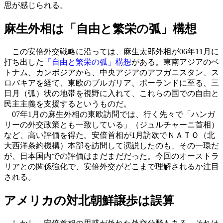
思が感じられる。
麻生外相は「自由と繁栄の弧」構想
この安倍外交戦略に沿っては、麻生太郎外相が06年11月に
打ち出した
「自由と繁栄の弧」構想
がある。東南アジアのベ
トナム、カンボジアから、中央アジアのアフガニスタン、ス
ロバキアを経て、東欧のブルガリア、ポーランドに至る、三
日月（弧）状の地帯を視野に入れて、これらの国での自由と
民主主義を支援するというものだ。
07年1月の麻生外相の東欧訪問では、行く先々で「ハンガ
リーの外交政策とも一致している」（ジュルチャーニ首相）
など、高い評価を得た。安倍首相が1月訪欧でＮＡＴＯ（北
大西洋条約機構）本部を訪問して演説したのも、その一環だ
が、日本国内での評価はまだまだだった。今回のオーストラ
リアとの関係強化で、安倍外交がどこまで理解されるか注目
される。
アメリカの対北朝鮮譲歩は誤算