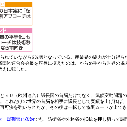
けられていながら6％増となっている。産業界の協力が十分得
済団体連合会会長を座長に据えたのは、からめ手から財界の協
考えに転じた。
カ国とＥＵ（欧州連合）議長国の首脳だけでなく、気候変動問題
る。これだけの世界の首脳を相手に議長として実績を上げれば
再可決を強いられたが、その後は一転して協調ムードが出てき
ター爆弾禁止条約
でも、防衛省や外務省の抵抗を押し切って調