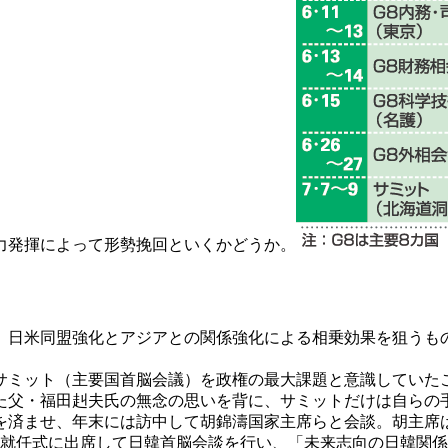
力発揮によって形勢挽回といくかどうか。
日米同盟強化とアジアとの関係強化による相乗効果を狙うも
サミット（主要国首脳会議）を政権の最大課題と意識していたこ
た父・福田赳夫氏の無念の思いを背に、サミットだけは自らの
を済ませ、年末には訪中して胡錦濤国家主席らと会談。胡主席は
の就任式に出席して日韓首脳会談を行い、「未来志向の日韓関