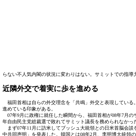
らない不人気内閣の状況に変わりはない。サミットでの指導
近隣外交で着実に歩を進める
福田首相は自らの外交理念を「共鳴」外交と表現している。
進めている印象がある。
07年9月に政権に就任した瞬間から、福田首相が08年7月の
年自由民主党総裁選で敗れてサミット議長を務められなかっ
まず07年11月に訪米してブッシュ大統領との日米首脳会談
中共同声明」を発表した。韓国とは08年2月、李明博大統領