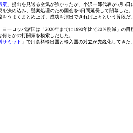
議案
」提出を見送る空気が強かったが、小沢一郎代表が6月5日
視を決め込み、懸案処理のため国会を6日間延長して閉幕した。
をうまくまとめ上げ、成功を演出できれば上々という算段だ
ーロッパ諸国は「2020年までに1990年比で20％削減」の
は何らかの打開策を模索しだした。
料サミット
」では食料輸出国と輸入国の対立が先鋭化してきた