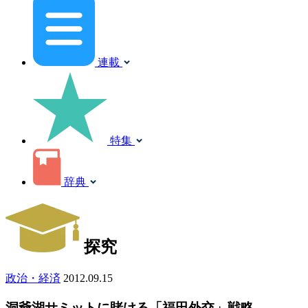
連載
特集
辞典
探究
政治・経済
2012.09.15
洞爺湖サミットに賭ける「福田外交」戦略