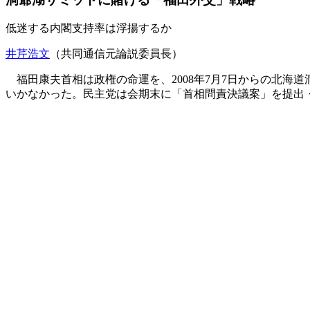
低迷する内閣支持率は浮揚するか
井芹浩文
（共同通信元論説委員長）
福田康夫首相は政権の命運を、2008年7月7日からの北海
いかなかった。民主党は会期末に「首相
問責決議案
」を提出