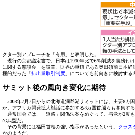
クター別アプローチを「有用」と表明した。
現行の京都議定書で、日本は1990年比で6％削減を義務付
に関する懇談会」を設置。財界の重鎮である奥田碩前日本経
極的だった「
排出量取引制度
」についても前向きに検討する
サミット後の風向き変化に期待
2008年7月7日からの北海道洞爺湖サミットには、主要8
か、アフリカ開発拡大対話に参加する8カ国首脳らも参集す
通常国会では、「道路」関係法案をめぐって、与党が2度も
の典型だ。
その背景には福田首相の強い指示があったという。
クラス
かのようだ。