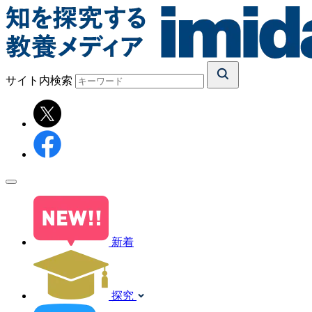
サイト内検索
新着
探究