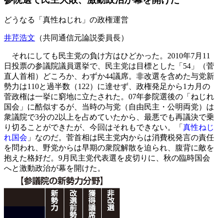
どうなる「真性ねじれ」の政権運営
井芹浩文
（共同通信元論説委員長）
それにしても民主党の負け方はひどかった。2010年7月11
日投票の参議院議員選挙で、民主党は目標とした「54」（菅
直人首相）どころか、わずか44議席。非改選を含めた与党新
勢力は110と過半数（122）に達せず、政権発足から1カ月の
菅政権は一挙に窮地に立たされた。07年参院選後の「ねじれ
国会」に酷似するが、当時の与党（自由民主・公明両党）は
衆議院で3分の2以上を占めていたから、最悪でも再議決で乗
り切ることができたが、今回はそれもできない。「
真性ねじ
れ国会
」なのだ。菅首相は民主党内からは消費税発言の責任
を問われ、野党からは早期の衆院解散を迫られ、腹背に敵を
抱えた格好だ。9月民主党代表選を皮切りに、秋の臨時国会
へと激動政治が幕を開けた。