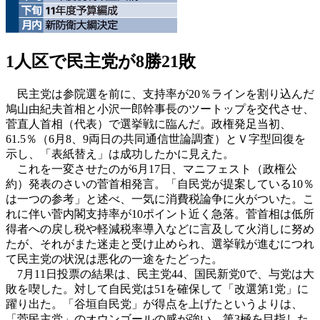
1人区で民主党が8勝21敗
民主党は参院選を前に、支持率が20％ラインを割り込んだ
鳩山由紀夫首相と小沢一郎幹事長のツートップを交代させ、
菅直人首相（代表）で選挙戦に臨んだ。政権発足当初、
61.5％（6月8、9両日の共同通信世論調査）とＶ字型回復を
示し、「表紙替え」は成功したかに見えた。
これを一変させたのが6月17日、マニフェスト（政権公
約）発表のさいの菅首相発言。「自民党が提案している10％
は一つの参考」と述べ、一気に消費税論争に火がついた。こ
れに伴い菅内閣支持率が10ポイント近く急落。菅首相は低所
得者への戻し税や軽減税率導入などに言及して火消しに努め
たが、それがまた迷走と受け止められ、選挙戦が進むにつれ
て民主党の状況は悪化の一途をたどった。
7月11日投票の結果は、民主党44、国民新党0で、与党は大
敗を喫した。対して自民党は51を確保して「改選第1党」に
躍り出た。「谷垣自民党」が得点を上げたというよりは、
「菅民主党」のオウンゴールの感が強い。第3極を目指した