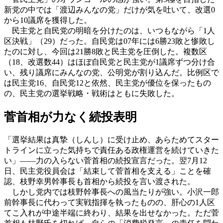
新党の中では「渡辺みんなの党」だけが気を吐いて、改選0
から10議席を獲得した。
民主党と自民党の明暗を分けたのは、いつもながら「1人
区決戦」（29）だった。自民党は07年には6勝23敗と惨敗し
たのに対し、今回は21勝8敗と民主党を圧倒した。複数区
（18、改選数44）はほぼ自民党と民主党が1議席ずつ分け合
い、残り議席にみんなの党、公明党が割り込んだ。比例区で
は民主党16、自民党12と依然、民主党が優位を保ったもの
の、民主党の選挙戦略・戦術はともに失敗した。
菅首相が力なく続投表明
「選挙結果は真摯（しんし）に受け止め、あらためてスター
トラインに立った気持ちで責任ある政権運営を続けていきた
い」――力の入らない菅首相の続投宣言だった。翌7月12
日、民主党役員会は「結束して菅首相を支える」ことを確
認、枝野幸男幹事長も首相から続投を言い渡された。
しかし党内では枝野幹事長への風当たりが強い。小沢一郎
前幹事長に代わって実戦指揮を執ったものの、肝心の1人区
てこ入れが中途半端に終わり、結果を出せなかった。ただ菅