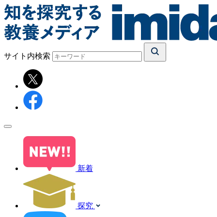
サイト内検索
新着
探究