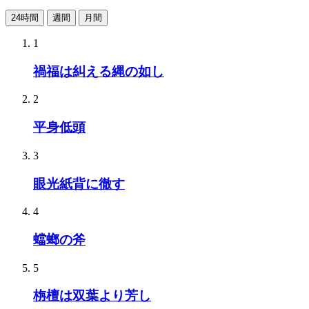
24時間
週間
月間
1
禍福は糾える縄の如し
2
平身低頭
3
眼光紙背に徹す
4
蟷螂の斧
5
栴檀は双葉より芳し