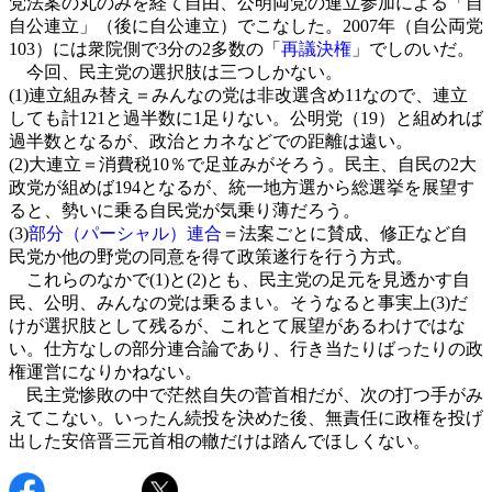
党法案の丸のみを経て自由、公明両党の連立参加による「自
自公連立」（後に自公連立）でこなした。2007年（自公両党
103）には衆院側で3分の2多数の「
再議決権
」でしのいだ。
今回、民主党の選択肢は三つしかない。
(1)連立組み替え＝みんなの党は非改選含め11なので、連立
しても計121と過半数に1足りない。公明党（19）と組めれば
過半数となるが、政治とカネなどでの距離は遠い。
(2)大連立＝消費税10％で足並みがそろう。民主、自民の2大
政党が組めば194となるが、統一地方選から総選挙を展望す
ると、勢いに乗る自民党が気乗り薄だろう。
(3)
部分（パーシャル）連合
＝法案ごとに賛成、修正など自
民党か他の野党の同意を得て政策遂行を行う方式。
これらのなかで(1)と(2)とも、民主党の足元を見透かす自
民、公明、みんなの党は乗るまい。そうなると事実上(3)だ
けが選択肢として残るが、これとて展望があるわけではな
い。仕方なしの部分連合論であり、行き当たりばったりの政
権運営になりかねない。
民主党惨敗の中で茫然自失の菅首相だが、次の打つ手がみ
えてこない。いったん続投を決めた後、無責任に政権を投げ
出した安倍晋三元首相の轍だけは踏んでほしくない。