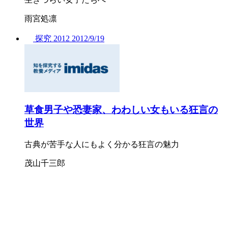
雨宮処凛
探究
2012
2012/
9/19
草食男子や恐妻家、わわしい女もいる狂言の
世界
古典が苦手な人にもよく分かる狂言の魅力
茂山千三郎