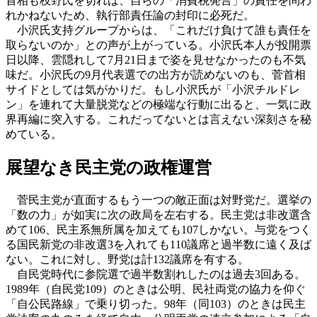
首相も枝野氏を切れば、自らの「消費税発言」の責任を問わ
れかねないため、執行部責任論の封印に必死だ。
小沢氏支持グループからは、「これだけ負けて誰も責任を
取らないのか」との声が上がっている。小沢氏本人が投開票
日以降、雲隠れして7月21日まで姿を見せなかったのも不気
味だ。小沢氏の9月代表選での出方が読めないのも、菅首相
サイドとしては気がかりだ。もし小沢氏が「小沢チルドレ
ン」を連れて大量脱党などの極端な行動に出ると、一気に政
界再編に突入する。これだってないとは言えない深刻さを秘
めている。
展望なき民主党の政権運営
菅民主党が直面するもう一つの敵正面は対野党だ。選挙の
「数の力」が如実に次の政局を左右する。民主党は非改選含
めて106、民主系無所属を加えても107しかない。与党をつく
る国民新党の非改選3を入れても110議席と過半数に遠く及ば
ない。これに対し、野党は計132議席を有する。
自民党時代に参院選で過半数割れしたのは過去3回ある。
1989年（自民党109）のときは公明、民社両党の協力を仰ぐ
「自公民路線」で乗り切った。98年（同103）のときは民主