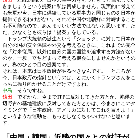
きましょうという提案に私は賛成しません。現実的に考えて
も米軍が今、日本に供給している軍事力と同じものを日本が
提供できるわけがない。それで中国や北朝鮮に対峙すること
も不可能なので、あんまりいい方法ではないと思います。た
だ、少なくとも彼らは「提案」をしている。
トランプ大統領の誕生という「ショック」に対して日本が
自分の国の安全保障や外交を考えるときに、これまでの完全
な「対米従属」以外に自分の国の国益を追求する方法がない
のか、一歩、立ちどまって考える機会にしませんかというの
が、私のひとつ目の提案です。
それは、本来は日本政府がやるべきなんです。 ところが
今、日本政府の指針というのは、とにかくトランプさんをこ
っちに振り向かせることだけですよね。
中島
そうですね。
猿田
ですから、今までTPPに反対してきた方とか、沖縄の
辺野古の基地建設に反対してきた方とかは、今まさにこのタ
イミングで「日本政府、アメリカに対してこれを言えよ！」
というような運動を、もっとしなくちゃいけないと思いま
す。
「中国・韓国」近隣の国々との対話が