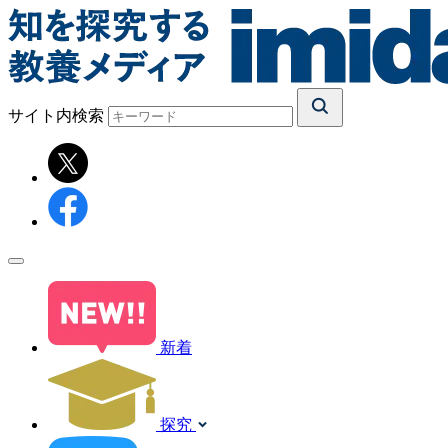
サイト内検索
新着
探究