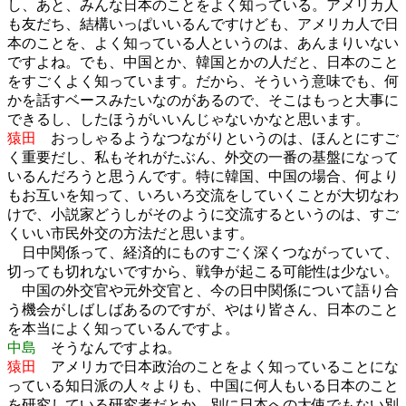
し、あと、みんな日本のことをよく知っている。アメリカ人
も友だち、結構いっぱいいるんですけども、アメリカ人で日
本のことを、よく知っている人というのは、あんまりいない
ですよね。でも、中国とか、韓国とかの人だと、日本のこと
をすごくよく知っています。だから、そういう意味でも、何
かを話すベースみたいなのがあるので、そこはもっと大事に
できるし、したほうがいいんじゃないかなと思います。
猿田
おっしゃるようなつながりというのは、ほんとにすご
く重要だし、私もそれがたぶん、外交の一番の基盤になって
いるんだろうと思うんです。特に韓国、中国の場合、何より
もお互いを知って、いろいろ交流をしていくことが大切なわ
けで、小説家どうしがそのように交流するというのは、すご
くいい市民外交の方法だと思います。
日中関係って、経済的にものすごく深くつながっていて、
切っても切れないですから、戦争が起こる可能性は少ない。
中国の外交官や元外交官と、今の日中関係について語り合
う機会がしばしばあるのですが、やはり皆さん、日本のこと
を本当によく知っているんですよ。
中島
そうなんですよね。
猿田
アメリカで日本政治のことをよく知っていることにな
っている知日派の人々よりも、中国に何人もいる日本のこと
を研究している研究者だとか、別に日本への大使でもない別