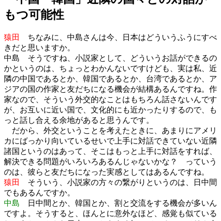
もつ可能性
猿田
ちなみに、中島さんは今、日本はどういうふうにすべ
きだと思いますか。
中島 そうですね、小説家として、どういうお話ができるの
かというのは、ちょっとわかんないですけども、実は私、近
隣の中国であるとか、韓国であるとか、台湾であるとか、ア
ジアの国の作家と友だちになる機会が結構あるんですね。作
家なので、そういう外交的なことはもちろん話さないんです
が、お互いに近い国で、文化的にも近かったりするので、も
っと話し合える余地があると思うんです。
だから、外交ということを考えたときに、あまりにアメリ
カにばっかり向いているせいで上手に対話できていない近隣
諸国というのはあって、そこはもっと上手に対話をすれば、
解決できる問題がいろいろあるんじゃないかな？ っていう
のは、彼らと友だちになった実感としてはあるんですね。
猿田
そういう、小説家の方々の繋がりというのは、日中間
でもあるんですか。
中島
日中間とか、韓国とか、割と交流をする機会が多いん
ですよ。そうすると、ほんとに意外なほど、感覚も似ている