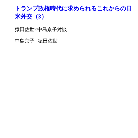
トランプ政権時代に求められるこれからの日
米外交（3）
猿田佐世×中島京子対談
中島京子 | 猿田佐世