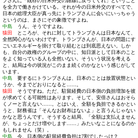
プさんに「既存の日米外交の路線に戻ってくれ」ということ
を全力で働きかけている。それが今の日米外交のすべてで、
日本の総理大臣が真っ先にトランプさんに会いにいっちゃう
というのは、まさにその象徴ですよね。
中島
うん、そうですよね。
猿田
ところが、それに対してトランプさんは日本なんて、
全然関心がないわけです。トランプさんが、日本の問題にす
ごいエネルギーを掛けて取り組むとは到底思えない。しか
も、自分の政権のグループの中に、知日派として日本のこと
をよく知っている人も全然いない。そういう状況を考える
と、結局は今の状況がこのまま続くのかなという感じがして
います。
中島
要するにトランプさんは、日本のことは放置状態とい
うか、今までどおりになると……。
猿田
そうですね。ただ、駐留経費の日本側の負担増加を彼
が求めてくる可能性はあります。そして、安倍さんはおそら
くノーと言えない……。とはいえ、全額を負担できるかとい
うと、財務省は「そんなお財布はないよ」と言うんじゃない
かなと思うんです。そうすると結局、「全額は支払えません
が、ちょっとだけ増やします……」みたいなことになるのか
もしれません（笑）。
中島
今、日本側の駐留経費負担は7割でしたっけ？