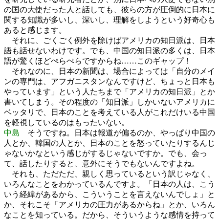
の国の大使だった人と話しても、彼らの方が圧倒的に日本に
関する知識が多いし、深いし、理解をしようという好奇心も
あると感じます。
それに、ごくごく例外を除けばアメリカの知日派は、日本
語も話せないわけです。でも、中国の知日派の多くは、日本
語が驚くほどぺらぺらですからね……このギャップ！
それなのに、日本の新聞は、場合によっては「自分のメイ
ンの専門は、アフガニスタンなんですけど、ちょっと日本も
やっています」という人たちまで「アメリカの知日派」とか
書いてしまう。その程度の「知日派」しかいないアメリカに
ベッタリで、日本のことを考えている人がこれだけいる中国
を軽視しているのはもったいない。
中島
そうですね。日本は報道が偏るのか、やっぱり中国の
人とか、韓国の人とか、日本のことを怒っていたりするんじ
ゃないかなという感じがするじゃないですか。でも、会っ
て、話したりすると、意外にそうでもないんですよね。
それも、ただただ、親しく思っているという訳じゃなく、
いろんなことをわかっているんですよ。「日本の人は、こう
いう経緯があるから、こういうことを言えないんでしょ」と
か、それこそ「アメリカの圧力があるからね」とか、いろん
なことを知っている。だから、そういうような感情を持って