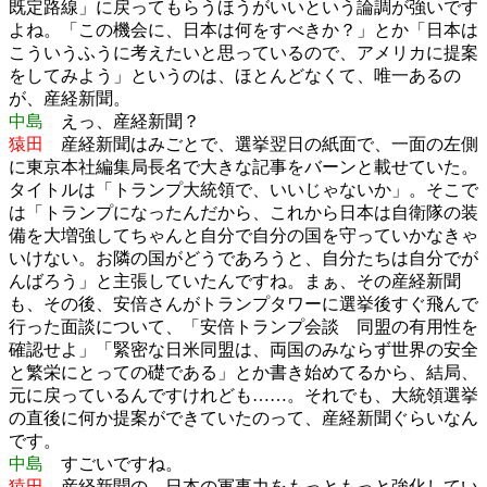
既定路線」に戻ってもらうほうがいいという論調が強いです
よね。「この機会に、日本は何をすべきか？」とか「日本は
こういうふうに考えたいと思っているので、アメリカに提案
をしてみよう」というのは、ほとんどなくて、唯一あるの
が、産経新聞。
中島
えっ、産経新聞？
猿田
産経新聞はみごとで、選挙翌日の紙面で、一面の左側
に東京本社編集局長名で大きな記事をバーンと載せていた。
タイトルは「トランプ大統領で、いいじゃないか」。そこで
は「トランプになったんだから、これから日本は自衛隊の装
備を大増強してちゃんと自分で自分の国を守っていかなきゃ
いけない。お隣の国がどうであろうと、自分たちは自分でが
んばろう」と主張していたんですね。まぁ、その産経新聞
も、その後、安倍さんがトランプタワーに選挙後すぐ飛んで
行った面談について、「安倍トランプ会談 同盟の有用性を
確認せよ」「緊密な日米同盟は、両国のみならず世界の安全
と繁栄にとっての礎である」とか書き始めてるから、結局、
元に戻っているんですけれども……。それでも、大統領選挙
の直後に何か提案ができていたのって、産経新聞ぐらいなん
です。
中島
すごいですね。
猿田
産経新聞の、日本の軍事力をもっともっと強化してい