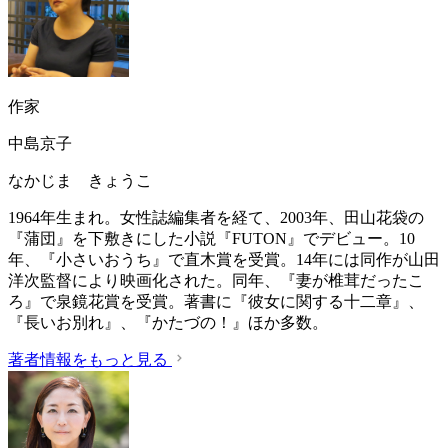
作家
中島京子
なかじま きょうこ
1964年生まれ。女性誌編集者を経て、2003年、田山花袋の
『蒲団』を下敷きにした小説『FUTON』でデビュー。10
年、『小さいおうち』で直木賞を受賞。14年には同作が山田
洋次監督により映画化された。同年、『妻が椎茸だったこ
ろ』で泉鏡花賞を受賞。著書に『彼女に関する十二章』、
『長いお別れ』、『かたづの！』ほか多数。
著者情報をもっと見る