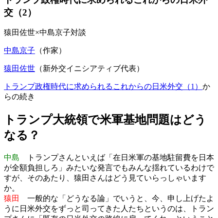
交（2）
猿田佐世×中島京子対談
中島京子
（作家）
猿田佐世
（新外交イニシアティブ代表）
トランプ政権時代に求められるこれからの日米外交（1）
か
らの続き
トランプ大統領で米軍基地問題はどう
なる？
中島
トランプさんといえば「在日米軍の基地駐留費を日本
が全額負担しろ」みたいな発言でもみんな揺れているわけで
すが、そのあたり、猿田さんはどう見ていらっしゃいます
か。
猿田
一般的な「どうなる論」でいうと、今、申し上げたよ
うに日米外交をずっと司ってきた人たちというのは、トラン