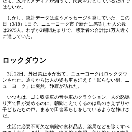
だよ。政府とメディアが煽って、民衆をおどしているだけで
はないか。
しかし、統計データは違うメッセージを発していた。この
日（3/18）1日で、ニューヨーク市で新たに感染した人の数
は2975人。わずか2週間あまりで、感染者の合計は1万人近く
に達していた。
ロックダウン
3月22日、外出禁止令が出て、ニューヨークはロックダウ
ンされた。通りからは人の姿も車も消えて「眠らない街、ニ
ューヨーク」に突然、静寂が訪れた。
いつもは、ゴミ収集車の音や車のクラクション、人の怒鳴
り声で目が覚めるのに、朝聞こえてくるのは鳥のさえずりや
子どもたちの声。まるで田舎暮らしをしているような静けさ
だ。
生活に必要不可欠な病院や食料品店、薬局などを除くすべ