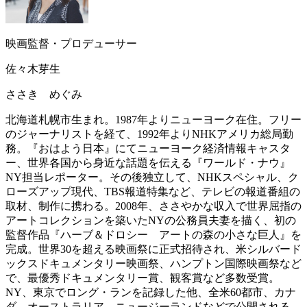
映画監督・プロデューサー
佐々木芽生
ささき めぐみ
北海道札幌市生まれ。1987年よりニューヨーク在住。フリー
のジャーナリストを経て、1992年よりNHKアメリカ総局勤
務。『おはよう日本』にてニューヨーク経済情報キャスタ
ー、世界各国から身近な話題を伝える『ワールド・ナウ』
NY担当レポーター。その後独立して、NHKスペシャル、ク
ローズアップ現代、TBS報道特集など、テレビの報道番組の
取材、制作に携わる。2008年、ささやかな収入で世界屈指の
アートコレクションを築いたNYの公務員夫妻を描く、初の
監督作品『ハーブ＆ドロシー アートの森の小さな巨人』を
完成。世界30を超える映画祭に正式招待され、米シルバード
ックスドキュメンタリー映画祭、ハンプトン国際映画祭など
で、最優秀ドキュメンタリー賞、観客賞など多数受賞。
NY、東京でロング・ランを記録した他、全米60都市、カナ
ダ、オーストラリア、ニュージーランドなどで公開される。