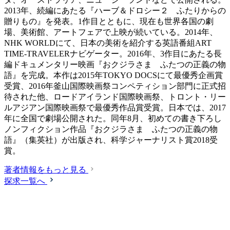
2013年、続編にあたる『ハーブ＆ドロシー２ ふたりからの
贈りもの』を発表。1作目とともに、現在も世界各国の劇
場、美術館、アートフェアで上映が続いている。2014年、
NHK WORLDにて、日本の美術を紹介する英語番組ART
TIME-TRAVELERナビゲーター。2016年、3作目にあたる長
編ドキュメンタリー映画『おクジラさま ふたつの正義の物
語』を完成。本作は2015年TOKYO DOCSにて最優秀企画賞
受賞、2016年釜山国際映画祭コンペティション部門に正式招
待された他、ロードアイランド国際映画祭、トロント・リー
ルアジアン国際映画祭で最優秀作品賞受賞。日本では、2017
年に全国で劇場公開された。同年8月、初めての書き下ろし
ノンフィクション作品『おクジラさま ふたつの正義の物
語』（集英社）が出版され、科学ジャーナリスト賞2018受
賞。
著者情報をもっと見る
探求一覧へ