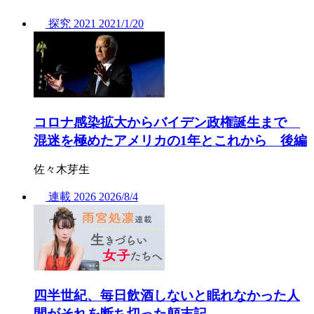
探究
2021
2021/
1/20
コロナ感染拡大からバイデン政権誕生まで
混迷を極めたアメリカの1年とこれから 後編
佐々木芽生
連載
2026
2026/
8/4
四半世紀、毎日飲酒しないと眠れなかった人
間がそれを断ち切った顛末記