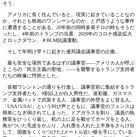
そう」
アメリカに長く住んでいると、現実に起きていることなの
か、それとも映画のワンシーンなのか、と戸惑うような事件
に遭遇することがある。20年前の同時多発テロの時もそうだ
ったし、4年前のトランプの当選、2020年のコロナ感染拡大
とロックダウン、＃BLM抗議運動。
そして年明け早々に起きた連邦議会議事堂の占拠。
最も安全な場所であるはずの議事堂――アメリカ人が呼ぶ
ところの「民主主義の聖地」――を襲撃するトランプ支持者
たちの映像に愕然とした。
首都ワシントンの通りを行進し、議事堂前に集結するトラ
ンプ支持者たち。9割以上が白人男性だ。迷彩服、ガスマス
ク、金属バットで武装する人、議事堂の外壁をよじ登る人。
「USA! USA!」という叫び声とともに、議事堂のフェンスは
簡単になぎ倒されてしまった。ドアガラスを割り、議員の執
務室をひっくり返し、机の上に足を載せてポーズをとる人。
角がついた毛皮をかぶり、入れ墨を入れた上半身をさらけ出
して、国旗をくくりつけた2メートル近い槍を手にしている