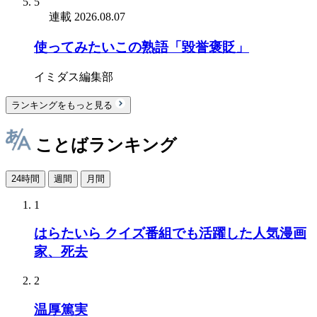
5
連載
2026.08.07
使ってみたいこの熟語「毀誉褒貶」
イミダス編集部
ランキングをもっと見る
ことばランキング
24時間
週間
月間
1
はらたいら クイズ番組でも活躍した人気漫画
家、死去
2
温厚篤実