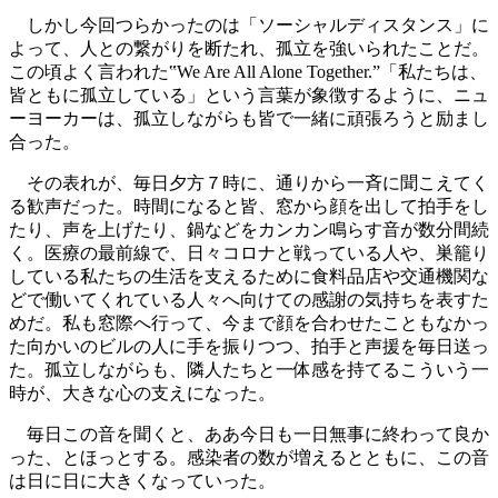
しかし今回つらかったのは「ソーシャルディスタンス」に
よって、人との繋がりを断たれ、孤立を強いられたことだ。
この頃よく言われた‟We Are All Alone Together.”「私たちは、
皆ともに孤立している」という言葉が象徴するように、ニュ
ーヨーカーは、孤立しながらも皆で一緒に頑張ろうと励まし
合った。
その表れが、毎日夕方７時に、通りから一斉に聞こえてく
る歓声だった。時間になると皆、窓から顔を出して拍手をし
たり、声を上げたり、鍋などをカンカン鳴らす音が数分間続
く。医療の最前線で、日々コロナと戦っている人や、巣籠り
している私たちの生活を支えるために食料品店や交通機関な
どで働いてくれている人々へ向けての感謝の気持ちを表すた
めだ。私も窓際へ行って、今まで顔を合わせたこともなかっ
た向かいのビルの人に手を振りつつ、拍手と声援を毎日送っ
た。孤立しながらも、隣人たちと一体感を持てるこういう一
時が、大きな心の支えになった。
毎日この音を聞くと、ああ今日も一日無事に終わって良か
った、とほっとする。感染者の数が増えるとともに、この音
は日に日に大きくなっていった。