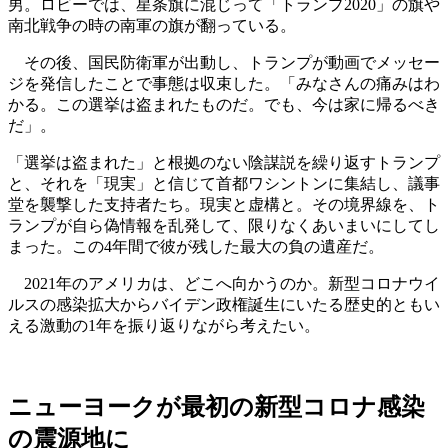
男。ロビーでは、星条旗に混じって「トランプ2020」の旗や
南北戦争の時の南軍の旗が翻っている。
その後、国民防衛軍が出動し、トランプが動画でメッセー
ジを発信したことで事態は収束した。「みなさんの痛みはわ
かる。この選挙は盗まれたものだ。でも、今は家に帰るべき
だ」。
「選挙は盗まれた」と根拠のない陰謀説を繰り返すトランプ
と、それを「現実」と信じて首都ワシントンに集結し、議事
堂を襲撃した支持者たち。現実と虚構と。その境界線を、ト
ランプが自ら偽情報を乱発して、限りなくあいまいにしてし
まった。この4年間で彼が残した最大の負の遺産だ。
2021年のアメリカは、どこへ向かうのか。新型コロナウイ
ルスの感染拡大からバイデン政権誕生にいたる歴史的ともい
える激動の1年を振り返りながら考えたい。
ニューヨークが最初の新型コロナ感染
の震源地に