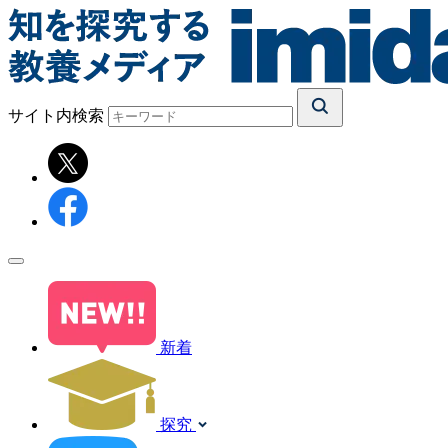
サイト内検索
新着
探究