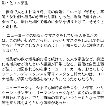
影：佐々木芽生
歩道で人とすれ違う時、道の両端に目いっぱい寄るか、車
道の反対側へ渡るのが当たり前になった。近所で知り合いに
会っても、離れた場所で短めに会話を切り上げて、そそくさ
と別れる。
ニューヨークの街なかでマスクをしている人を見たの
は、この時が初めてだった。うっかりマスクをし忘れて外出
すると「マスクしなきゃだめよ！」と知らない人に注意され
るほどだ。
感染者の数が爆発的に増え続けて、友人や家族など、身近
にも感染者が出たという話題が日常になる。普段は自己主張
が強く、指図されるのを嫌うニューヨーカーも、おとなしく
ソーシャルディスタンスを守りマスクをし始めたのは、コロ
ナ感染に切実な危機感をもつようになったからだろう。
ニューヨークは、今までも同時多発テロや、大停電、ハリ
ケーン・サンディ、リーマンショックなど、多くの大惨事に
見舞われてきた。でも、市民の間ではいつも一丸となって苦
難を乗り越えようという気概があった。