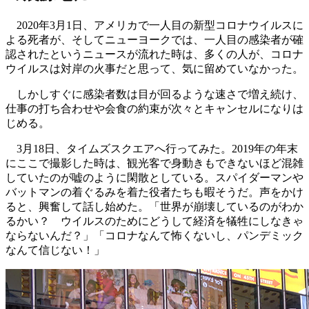
2020年3月1日、アメリカで一人目の新型コロナウイルスに
よる死者が、そしてニューヨークでは、一人目の感染者が確
認されたというニュースが流れた時は、多くの人が、コロナ
ウイルスは対岸の火事だと思って、気に留めていなかった。
しかしすぐに感染者数は目が回るような速さで増え続け、
仕事の打ち合わせや会食の約束が次々とキャンセルになりは
じめる。
3月18日、タイムズスクエアへ行ってみた。2019年の年末
にここで撮影した時は、観光客で身動きもできないほど混雑
していたのが嘘のように閑散としている。スパイダーマンや
バットマンの着ぐるみを着た役者たちも暇そうだ。声をかけ
ると、興奮して話し始めた。「世界が崩壊しているのがわか
るかい？ ウイルスのためにどうして経済を犠牲にしなきゃ
ならないんだ？」「コロナなんて怖くないし、パンデミック
なんて信じない！」