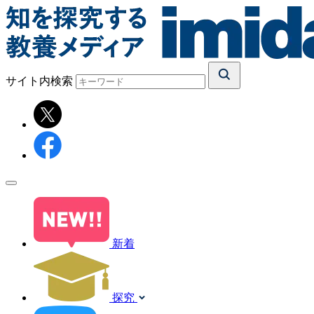
サイト内検索
新着
探究