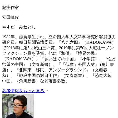
紀実作家
安田峰俊
やすだ みねとし
1982年、滋賀県生まれ。立命館大学人文科学研究所客員協力
研究員。朝日新聞論壇委員。『八九六四』（KADOKAWA）
で2018年に第5回城山三郎賞、2019年に第50回大宅壮一ノン
フィクション賞を受賞。他に『和僑』『境界の民』
（KADOKAWA）、『さいはての中国』（小学館）、『性と
欲望の中国』（文春新書）、『「低度」外国人材』 (角川書
店）、『北関東「移民」アンダーグラウンド』（文藝春
秋）、『戦狼中国の対日工作』（文春新書）、『恐竜大陸
中国』（角川新書）など著書多数。
著者情報をもっと見る