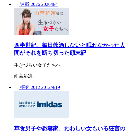
連載
2026
2026/
8/4
四半世紀、毎日飲酒しないと眠れなかった人
間がそれを断ち切った顛末記
生きづらい女子たちへ
雨宮処凛
探究
2012
2012/
9/19
草食男子や恐妻家、わわしい女もいる狂言の