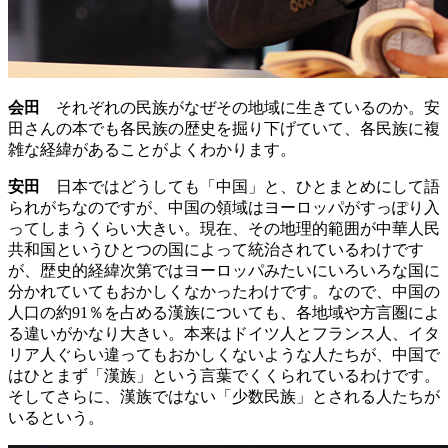
会田
それぞれの民族がなぜその地域に生きているのか。安
田さんの本でも各民族の歴史を掘り下げていて、各民族に複
雑な経緯があることがよくわかります。
安田
日本ではどうしても「中国」と、ひとまとめにして語
られがちなのですが、中国の領域はヨーロッパがすっぽり入
ってしまうくらい大きい。現在、その地理的範囲が中華人民
共和国というひとつの国によって統治されているわけです
が、歴史的経緯次第ではヨーロッパみたいにいろいろな国に
分かれていてもおかしくなかったわけです。なので、中国の
人口の約91％を占める漢族についても、各地域や方言圏によ
る違いがかなり大きい。本来はドイツ人とフランス人、イタ
リア人ぐらい違ってもおかしくないような人たちが、中国で
はひとまず「漢族」という言葉でくくられているわけです。
そしてさらに、漢族ではない「少数民族」とされる人たちが
いるという。