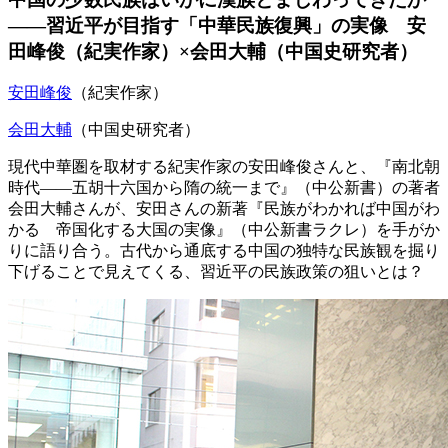
――習近平が目指す「中華民族復興」の実像 安
田峰俊（紀実作家）×会田大輔（中国史研究者）
安田峰俊
（紀実作家）
会田大輔
（中国史研究者）
現代中華圏を取材する紀実作家の安田峰俊さんと、『南北朝
時代――五胡十六国から隋の統一まで』（中公新書）の著者
会田大輔さんが、安田さんの新著『民族がわかれば中国がわ
かる 帝国化する大国の実像』（中公新書ラクレ）を手がか
りに語り合う。古代から通底する中国の独特な民族観を掘り
下げることで見えてくる、習近平の民族政策の狙いとは？