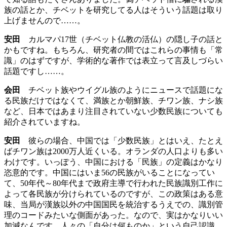
族の話とか、チベットを研究してる人はそういう話題は取り
上げませんので……。
安田
カルマパ17世（チベット仏教の活仏）の隠し子の話と
かもですね。もちろん、研究者の間ではこれらの事情も「常
識」のはずですが、学術的な著作では表立って言及しづらい
話題ですし……。
会田
チベット族やウイグル族のようにニュースで話題にな
る民族だけではなくて、満族とか朝鮮族、チワン族、ナシ族
など、日本ではあまり注目されていない少数民族についても
紹介されていますね。
安田
彼らの場合、中国では「少数民族」とはいえ、たとえ
ばチワン族は2000万人近くいる。オランダの人口よりも多い
わけです。いっぽう、中国における「民族」の定義はかなり
恣意的です。中国にはいま56の民族がいることになってい
て、50年代～80年代まで政府主導で行われた民族識別工作に
よって各民族が分けられているのですが、この政策はある意
味、当局が漢族以外の中国国民を統治するうえでの、識別管
理のコードみたいな側面があった。なので、実はかなりいい
加減なんです。人々の「自分は何ものか」という自己認識