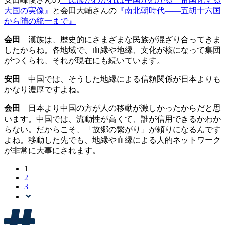
大国の実像』
と会田大輔さんの
『南北朝時代――五胡十六国
から隋の統一まで』
会田
漢族は、歴史的にさまざまな民族が混ざり合ってきま
したからね。各地域で、血縁や地縁、文化が核になって集団
がつくられ、それが現在にも続いています。
安田
中国では、そうした地縁による信頼関係が日本よりも
かなり濃厚ですよね。
会田
日本より中国の方が人の移動が激しかったからだと思
います。中国では、流動性が高くて、誰が信用できるかわか
らない。だからこそ、「故郷の繋がり」が頼りになるんです
よね。移動した先でも、地縁や血縁による人的ネットワーク
が非常に大事にされます。
1
2
3