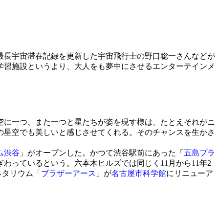
最長宇宙滞在記録を更新した宇宙飛行士の野口聡一さんなどが
学習施設というより、大人をも夢中にさせるエンターテインメ
空に一つ、また一つと星たちが姿を現す様は、たとえそれがニ
の星空でも美しいと感じさせてくれる。そのチャンスを生かさ
ム渋谷
」がオープンした。かつて渋谷駅前にあった「
五島プラ
ぎわっているという。六本木ヒルズでは同じく11月から11年2
ネタリウム「
ブラザーアース
」が
名古屋市科学館
にリニューア