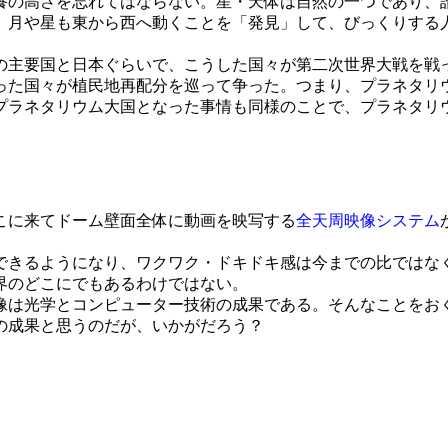
の高さを忘れてはならない。星・天体は自然の一つであり、
、月や星も東から西へ動くことを「発見」して、びっくりする
主要国と日本ぐらいで、こうした国々が第二次世界大戦を戦
った国々が植民地再配分を巡って争った。つまり、プラネタリ
プラネタリウム大国となった事情も同様のことで、プラネタリ
こに来てドーム壁面全体に動画を映写する
全天周映像システム
きるようになり、ワクワク・ドキドキ感は今までの比ではな
界のどこにでもあるわけではない。
は光学とコンピューター技術の成果である。そんなことをお
の成果と思うのだが、いかがだろう？