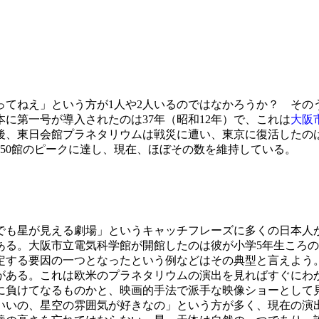
てねえ」という方が1人や2人いるのではなかろうか？ その
に第一号が導入されたのは37年（昭和12年）で、これは
大阪
後、東日会館プラネタリウムは戦災に遭い、東京に復活したのは
250館のピークに達し、現在、ほぼその数を維持している。
も星が見える劇場」というキャッチフレーズに多くの日本人
る。大阪市立電気科学館が開館したのは彼が小学5年生ころの
定する要因の一つとなったという例などはその典型と言えよう
ある。これは欧米のプラネタリウムの演出を見ればすぐにわ
に負けてなるものかと、映画的手法で派手な映像ショーとして
いいの、星空の雰囲気が好きなの」という方が多く、現在の演