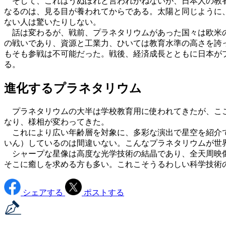
そして、これはうぬぼれと言われかねないが、日本人の教養
なるのは、見る目が養われてからである。太陽と同じように
ない人は驚いたりしない。
話は変わるが、戦前、プラネタリウムがあった国々は欧米の
の戦いであり、資源と工業力、ひいては教育水準の高さを誇
もそも参戦は不可能だった。戦後、経済成長とともに日本が
る。
進化するプラネタリウム
プラネタリウムの大半は学校教育用に使われてきたが、こ
なり、様相が変わってきた。
これにより広い年齢層を対象に、多彩な演出で星空を紹介で
いん）しているのは間違いない。こんなプラネタリウムが世
シャープな星像は高度な光学技術の結晶であり、全天周映像
そこに癒しを求める方も多い。これこそうるわしい科学技術
シェアする
ポストする