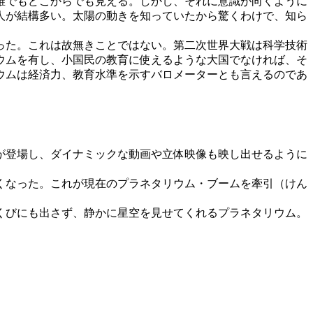
誰でもどこからでも見える。しかし、それに意識が向くように
人が結構多い。太陽の動きを知っていたから驚くわけで、知ら
った。これは故無きことではない。第二次世界大戦は科学技術
ウムを有し、小国民の教育に使えるような大国でなければ、そ
ウムは経済力、教育水準を示すバロメーターとも言えるのであ
が登場し、ダイナミックな動画や立体映像も映し出せるように
くなった。これが現在のプラネタリウム・ブームを牽引（けん
くびにも出さず、静かに星空を見せてくれるプラネタリウム。