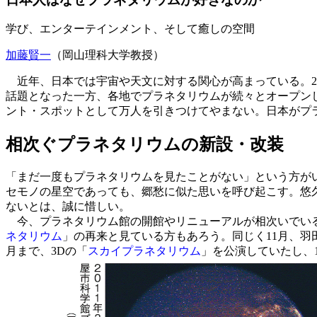
学び、エンターテインメント、そして癒しの空間
加藤賢一
（岡山理科大学教授）
近年、日本では宇宙や天文に対する関心が高まっている。2
話題となった一方、各地でプラネタリウムが続々とオープン
ント・スポットとして万人を引きつけてやまない。日本がプ
相次ぐプラネタリウムの新設・改装
「まだ一度もプラネタリウムを見たことがない」という方が
セモノの星空であっても、郷愁に似た思いを呼び起こす。悠
ないとは、誠に惜しい。
今、プラネタリウム館の開館やリニューアルが相次いでいる。
ネタリウム
」の再来と見ている方もあろう。同じく11月、羽
月まで、3Dの「
スカイプラネタリウム
」を公演していたし、