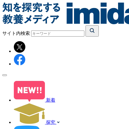
サイト内検索
新着
探究