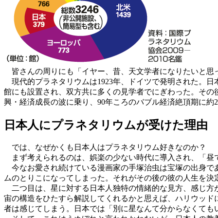
皆さんの周りにも「イヤー、昔、天文学者になりたいと思っ
現代的プラネタリウムは1923年、ドイツで発明された。日本
館にも設置され、双方共に多くの見学者でにぎわった。その
興・経済成長の波に乗り、90年ころのバブル経済絶頂期に約
日本人にプラネタリウムが受けた理由
では、なぜかくも日本人はプラネタリウム好きなのか？
まず考えられるのは、娯楽の少ない時代に導入され、「昼で
今なお愛され続けている漫画家の手塚治虫は宝塚の出身であ
ムのとりこになってしまった。それがその後の彼の人生を決
二つ目は、星に対する日本人独特の情緒的な見方、感じ方が
宙の構造をひたすら解説してくれるかと思えば、ハリウッド
者は感じてしまう。日本では「別に星なんて分からなくても