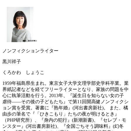
ノンフィクションライター
黒川祥子
くろかわ しょうこ
1959年福島県生まれ。東京女子大学文理学部史学科卒業。業
界紙記者などを経てフリーライターとなり、家族の問題を中
心に執筆活動を行う。2013年、『誕生日を知らない女の子
虐待――その後の子どもたち』で第11回開高健ノンフィクシ
ョン賞を受賞。著書に『熟年婚』(河出書房新社)。 また、橘
由歩の筆名で『「ひきこもり」たちの夜が明けるとき』
（PHP研究所）、『身内の犯行』(新潮新書)、『セレブ・モ
ンスター』(河出書房新社)、『全国ごちそう調味料』(幻冬