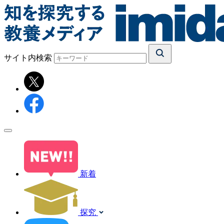
サイト内検索
新着
探究