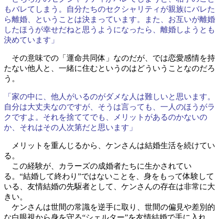
もバレてしまう。自分たちのセクシャリティが親族にバレた
ら離婚、ということは決まっています。また、お互いが離婚
したほうが幸せだねと思うようになったら、離婚しようとも
決めています」
その意味での「運命共同体」なのだが、では恋愛感情を持
たない他人と、一緒に住むというのはどういうことなのだろ
う。
「家の中に、他人がいるのがダメな人は難しいと思います。
自分は大丈夫なのですが、そうは言っても、一人のほうがラ
クですよ。それを捨ててでも、メリットがあるのかないの
か、それはその人次第だと思います」
メリットを重んじるから、ケンさんは結婚生活を続けてい
る。
この経験が、カラーズの成婚者たちに生かされてい
る。“結婚して終わり”ではないことを、身をもって体験して
いる、友情結婚の先駆者として、ケンさんの存在は非常に大
きい。
ケンさんは世間の常識を逆手に取り、世間の偏見や差別的
な白眼視から身を守る“シェルター”を友情結婚で手に入れ