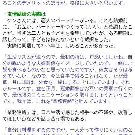
ることのデメリットのほうが、格段に大きいと思います」
・友情結婚の実際は
ケンさんには、恋人のパートナーがいる。これも結婚前
に、「お互い、パートナーをつくってもいい」と確認したこ
とだ。当初は二人とも子どもを希望していたが、ある時期に
話し合って、子どもは持たないという選択をした。
実際に同居して2～3年は、もめることが多かった。
「生活リズムが違うので、最初の頃は、戸惑いましたね。自
分の親のような夫婦関係をイメージしていたので、一緒にご
飯を食べるものかなと思っていたのですが、彼女はそうは考
えていない。なので、今は食事で縛ることはなく、ただ最
低、月に1回は、外食を一緒にすることにしています。それ
がルールです。盆と正月、冠婚葬祭はお互いの実家に行くの
で、最低限のコミュニケーションを取りましょうということ
です。我々は、これを“業務連絡”と呼んでいます」
「業務連絡」は、日常生活で感じた相手への不満や、改善し
てほしい点などを話し合う場でもある。
「自分は料理をするのですが、一人分って作りにくいものな