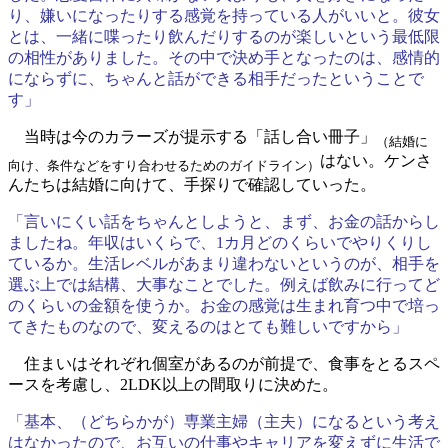
り、嫌いになったりする感覚を持っている人がいいと。彼女
とは、一緒に喋ったり飲んだりするのが楽しいという最低限
の相性がありました。その中で決め手となったのは、感情的
にならずに、ちゃんと話ができる相手だったということで
す」
当時は今のカラーズが提示する「話し合い冊子」
（結婚に
はない。ケンさ
向け、条件などをすり合わせるためのガイドライン）
んたちは結婚に向けて、手探りで確認していった。
「言いにくい話をちゃんとしようと、まず、お金の話からし
ましたね。年収はいくらで、1カ月どのくらいでやりくりし
ているか。生活レベルがあまり違わないというのが、相手を
選ぶ上では結構、大事なことでした。例えば飲みに行ってど
のくらいの金額を使うか。お金の感覚は生まれ育つ中で培っ
てきたものなので、変えるのはとても難しいですから」
住まいはそれぞれ個室があるのが前提で、食事をとるスペ
ースを考慮し、2LDK以上の間取りに決めた。
「基本、（どちらかが）専業主婦（主夫）になるという考え
はなかったので、お互いの仕事やキャリアを変えずに生活で