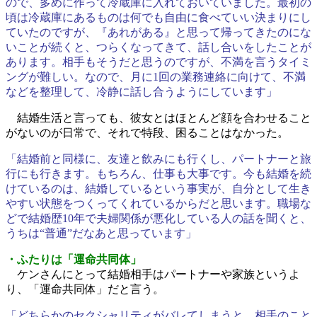
ので、多めに作って冷蔵庫に入れておいていました。最初の
頃は冷蔵庫にあるものは何でも自由に食べていい決まりにし
ていたのですが、『あれがある』と思って帰ってきたのにな
いことが続くと、つらくなってきて、話し合いをしたことが
あります。相手もそうだと思うのですが、不満を言うタイミ
ングが難しい。なので、月に1回の業務連絡に向けて、不満
などを整理して、冷静に話し合うようにしています」
結婚生活と言っても、彼女とはほとんど顔を合わせること
がないのが日常で、それで特段、困ることはなかった。
「結婚前と同様に、友達と飲みにも行くし、パートナーと旅
行にも行きます。もちろん、仕事も大事です。今も結婚を続
けているのは、結婚しているという事実が、自分として生き
やすい状態をつくってくれているからだと思います。職場な
どで結婚歴10年で夫婦関係が悪化している人の話を聞くと、
うちは“普通”だなあと思っています」
・ふたりは「運命共同体」
ケンさんにとって結婚相手はパートナーや家族というよ
り、「運命共同体」だと言う。
「どちらかのセクシャリティがバレてしまうと、相手のこと