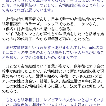
「自分がどうしたら生きやすくなるか、幸せになるかを考え
た時、その選択肢の一つとして、友情結婚があることを知っ
てもらえればと思っています」
友情結婚の当事者であり、日本で唯一の友情結婚のための
結婚相談所「カラーズ」スタッフでもある、「ケンさん」
（仮名）は友情結婚への思いをこう語る。
ゲイであるケンさんが異性との法律婚をしたいと活動を始
めたのは20代前半、今から15年ほど前のことだった。
「まだ友情結婚という言葉すらありませんでした。mixiのコ
ミュニティの中にそのような活動をしている人たちがいるこ
とを知り、オフ会に参加したのが始まりです」
ほどなく友情結婚という言葉が広がり、数年後にオフ会の
幹事が結婚したことで、友情結婚という新たな結婚の形が現
実のものとなった。活動を始めて5年後、ケンさんはレズビ
アンの女性と出会い、結婚。以来、結婚生活は10年に及ぶ。
この女性と友情結婚をするに至った、決め手とは何だった
のだろう。
「もともと結婚相手は、レズビアンの人がいいと思っていま
した。恋愛自体に興味がない人よりも、人を好きになった