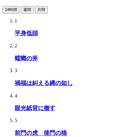
24時間
週間
月間
1
平身低頭
2
蟷螂の斧
3
禍福は糾える縄の如し
4
眼光紙背に徹す
5
前門の虎 後門の狼