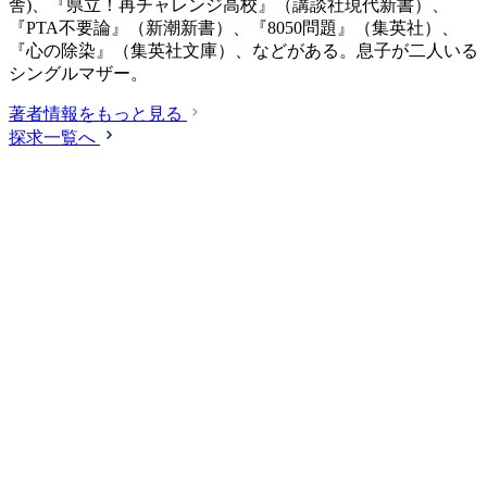
舎)、『県立！再チャレンジ高校』（講談社現代新書）、
『PTA不要論』（新潮新書）、『8050問題』（集英社）、
『心の除染』（集英社文庫）、などがある。息子が二人いる
シングルマザー。
著者情報をもっと見る
探求一覧へ