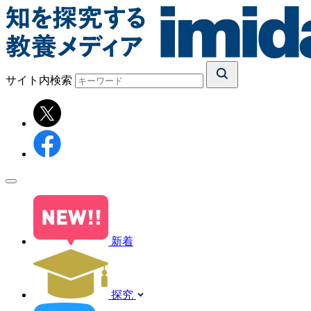
サイト内検索
新着
探究