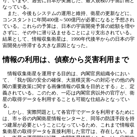
り、いまや、過去に日本が実施した、最大規模の宇宙計画と
なっている。
また、今後もシステムの運用と維持、衛星の更新などに、
コンスタントに年間400億～500億円が必要になると予想され
ている。これらの予算は、日本の宇宙開発予算の総額を増や
さずに、その中に潜り込ませることにより支出されている。
結果として、情報収集衛星は、1990年代後半からの日本の宇
宙開発が停滞する大きな原因となった。
情報の利用は、偵察から災害利用まで
情報収集衛星を運用する目的は、内閣官房組織令におい
て、「我が国の安全の確保、大規模災害への対応その他の内
閣の重要政策に関する画像情報の収集を目的とする」と、定
義されている。このため、一応は内閣官房以外の官庁が、衛
星の取得データを利用することも可能な仕組みとなってい
る。
しかし、実際問題として各官庁でデータを利用するために
は、市ヶ谷の内閣衛星情報センターと、同等の防諜手段を持
つ建屋が必要ということになっているため、これまで情報収
集衛星の取得データを直接利用した官庁は、存在しない。ま