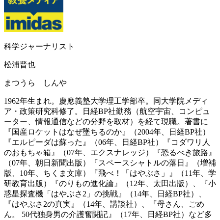
科学ジャーナリスト
松浦晋也
まつうら しんや
1962年生まれ。慶應義塾大学理工学部卒。同大学院メディ
ア・政策研究科修了。日経BP社勤務（航空宇宙、コンピュ
ーター、情報通信などの分野を取材）を経て現職。著書に
『国産ロケットはなぜ墜ちるのか』（2004年、日経BP社）
『エルピーダは蘇った』（06年、日経BP社）『コダワリ人
のおもちゃ箱』（07年、エクスナレッジ）『恐るべき旅路』
（07年、朝日新聞出版）『スペースシャトルの落日』（増補
版、10年、ちくま文庫）『飛べ！「はやぶさ」』（11年、学
研教育出版）『のりもの進化論』（12年、太田出版）、『小
惑星探査機「はやぶさ2」の挑戦』（14年、日経BP社）、
『はやぶさ2の真実』（14年、講談社）、『母さん、ごめ
ん。 50代独身男の介護奮闘記』（17年、日経BP社）など多