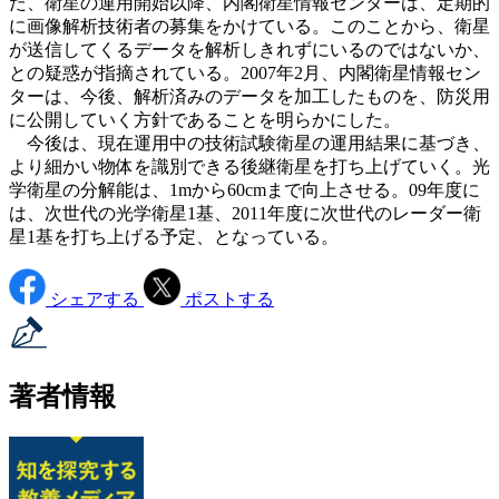
た、衛星の運用開始以降、内閣衛星情報センターは、定期的
に画像解析技術者の募集をかけている。このことから、衛星
が送信してくるデータを解析しきれずにいるのではないか、
との疑惑が指摘されている。2007年2月、内閣衛星情報セン
ターは、今後、解析済みのデータを加工したものを、防災用
に公開していく方針であることを明らかにした。
今後は、現在運用中の技術試験衛星の運用結果に基づき、
より細かい物体を識別できる後継衛星を打ち上げていく。光
学衛星の分解能は、1mから60cmまで向上させる。09年度に
は、次世代の光学衛星1基、2011年度に次世代のレーダー衛
星1基を打ち上げる予定、となっている。
シェアする
ポストする
著者情報