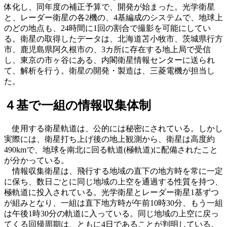
体化し、同年度の補正予算で、開発が始まった。光学衛星
と、レーダー衛星の各2機の、4基編成のシステムで、地球上
のどの地点も、24時間に1回の割合で撮影を可能にしてい
る。衛星の取得したデータは、北海道苫小牧市、茨城県行方
市、鹿児島県阿久根市の、3カ所に存在する地上局で受信
し、東京の市ヶ谷にある、内閣衛星情報センターに送られ
て、解析を行う。衛星の開発・製造は、三菱電機が担当し
た。
４基で一組の情報収集体制
使用する衛星軌道は、公的には秘密にされている。しかし
実際には、衛星打ち上げ後の地上観測から、衛星は高度約
490kmで、地球を南北に回る軌道(極軌道)に配備されたこと
が分かっている。
情報収集衛星は、飛行する地域の直下の地方時を常に一定
に保ち、数日ごとに同じ地域の上空を通過する性質を持つ、
極軌道に投入されている。光学衛星とレーダー衛星1基ずつ
が組みとなり、一組は直下地方時が午前10時30分、もう一組
は午後1時30分の軌道に入っている。同じ地域の上空に戻っ
てくる回帰周期は、ともに4日であることが判明している。