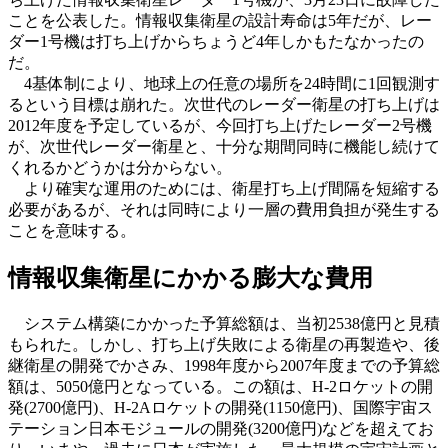
ことを公表した。情報収集衛星の設計寿命は5年だが、レー
ダー1号機は打ち上げからちょうど4年しかもたなかったの
だ。
4基体制により、地球上の任意の場所を24時間に1回観測す
るという目標は崩れた。次世代のレーダー衛星の打ち上げは
2012年度を予定しているが、今回打ち上げたレーダー2号機
が、次世代レーダー衛星と、十分な期間同時に機能し続けて
くれるかどうかは分からない。
より確実な運用のためには、衛星打ち上げ間隔を短縮する
必要があるが、それは同時により一層の費用負担が発生する
ことを意味する。
情報収集衛星にかかる膨大な費用
システム構築にかかった予算総額は、当初2538億円と見積
もられた。しかし、打ち上げ失敗による衛星の再製造や、後
継衛星の開発でかさみ、1998年度から2007年度までの予算総
額は、5050億円となっている。この額は、H-2ロケットの開
発(2700億円)、H-2Aロケットの開発(1150億円)、国際宇宙ス
テーション日本モジュールの開発(3200億円)などを超えてお