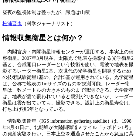
昼夜の監視体制は整ったが、課題は山積
松浦晋也
（科学ジャーナリスト）
情報収集衛星とは何か？
内閣官房・内閣衛星情報センターが運用する、事実上の偵
察衛星。2007年3月現在、太陽光で地表を撮影する光学衛星2
基と、合成開口レーダーという技術を使い、電波で地表を撮
影するレーダー衛星2基、次世代の光学衛星を開発するため
の技術試験衛星1基の、合計5基が運用されている。光学衛星
は、公称で地表の1mサイズのものを観測可能。レーダー衛
星は、数メートルの大きさのものまで識別できる。光学衛星
は、地表が雲で覆われていると観測ができないが、レーダー
衛星は雲が出ていても、撮影できる。設計上の衛星寿命は、
打ち上げ後5年となっている。
情報収集衛星（IGS information gathering satellite）は、1998
年8月31日に、北朝鮮が大陸間弾道ミサイル「テポドン1号」
の発射実験を行い、日本上空を通過させたことから急速に具