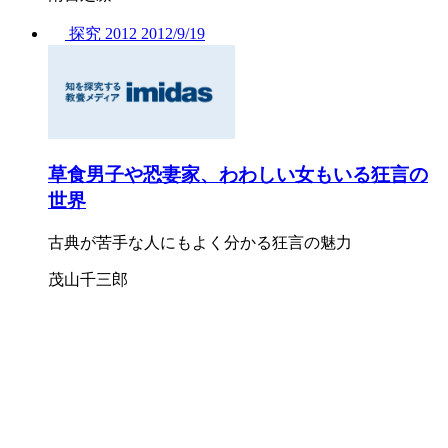
探究
2012
2012/
9/19
草食男子や恐妻家、わわしい女もいる狂言の
世界
古典が苦手な人にもよく分かる狂言の魅力
茂山千三郎