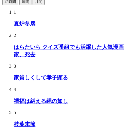
24時間
週間
月間
1
夏炉冬扇
2
はらたいら クイズ番組でも活躍した人気漫画
家、死去
3
家貧しくして孝子顕る
4
禍福は糾える縄の如し
5
枝葉末節