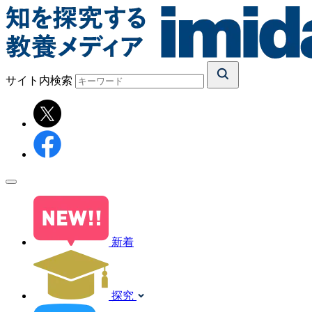
サイト内検索
新着
探究