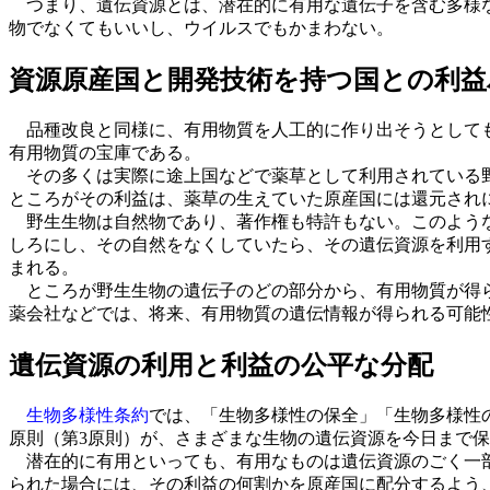
つまり、遺伝資源とは、潜在的に有用な遺伝子を含む多様な
物でなくてもいいし、ウイルスでもかまわない。
資源原産国と開発技術を持つ国との利益
品種改良と同様に、有用物質を人工的に作り出そうとしても
有用物質の宝庫である。
その多くは実際に途上国などで薬草として利用されている野
ところがその利益は、薬草の生えていた原産国には還元され
野生生物は自然物であり、著作権も特許もない。このような
しろにし、その自然をなくしていたら、その遺伝資源を利用
まれる。
ところが野生生物の遺伝子のどの部分から、有用物質が得ら
薬会社などでは、将来、有用物質の遺伝情報が得られる可能
遺伝資源の利用と利益の公平な分配
生物多様性条約
では、「生物多様性の保全」「生物多様性
原則（第3原則）が、さまざまな生物の遺伝資源を今日まで
潜在的に有用といっても、有用なものは遺伝資源のごく一部
られた場合には、その利益の何割かを原産国に配分するよう