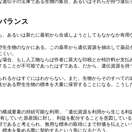
遺伝子の宝庫である生物の集合、あるいはそれらが持つ遺伝
バランス
、あるいは新たに最初から合成しようとしてもなかなか有用
生生物のなかにある。この薬草から遺伝資源を抽出して薬品
にくい。
場合、もし人工物ならば作者に莫大な印税とか特許料が支払
することが不可能であったはずである。だから、遺伝資源を持
れるかはすぐにはわからない。また、生物からそのすべての
性がある野生生物の標本を大量に保管することになる。こうし
の構成要素の持続可能な利用」「遺伝資源を利用から生じる利益
保有していた原産国に対し、利益を配分することを意図してい
であると考えられ、無用な標本の取得にまで対価を払えとい
、標本を集める際に契約するという形になるだろう。