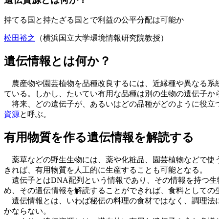
持てる国と持たざる国とで利益の公平分配は可能か
松田裕之
（横浜国立大学環境情報研究院教授）
遺伝情報とは何か？
農産物や園芸植物を品種改良するには、近縁種や異なる系統
ている。しかし、たいてい有用な品種は別の生物の遺伝子か
将来、どの遺伝子が、あるいはどの品種がどのように役立つ
資源
と呼ぶ。
有用物質を作る遺伝情報を解読する
薬草などの野生生物には、薬や化粧品、園芸植物などで使う
きれば、有用物質を人工的に生産することも可能となる。
遺伝子とはDNA配列という情報であり、その情報を持つ生
め、その遺伝情報を解読することができれば、食料としての
遺伝情報とは、いわば秘伝の料理の食材ではなく、調理法に
かならない。