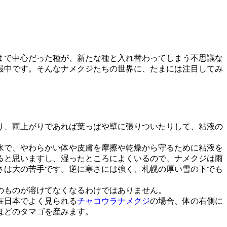
まで中心だった種が、新たな種と入れ替わってしまう不思議な
最中です。そんなナメクジたちの世界に、たまには注目してみ
り、雨上がりであれば葉っぱや壁に張りついたりして、粘液の
水で、やわらかい体や皮膚を摩擦や乾燥から守るために粘液を
ると思いますし、湿ったところによくいるので、ナメクジは雨
さは大の苦手です。逆に寒さには強く、札幌の厚い雪の下でも
のものが溶けてなくなるわけではありません。
在日本でよく見られる
チャコウラナメクジ
の場合、体の右側に
ほどのタマゴを産みます。