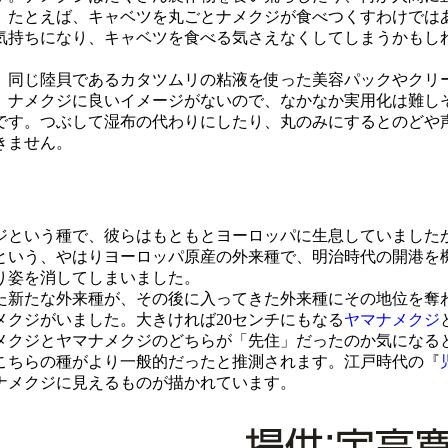
。たとえば、キャベツを丸ごとナメクジが食べつくすわけでは
気持ちになり、キャベツを食べる気さえなくしてしまうかもし
同じ陸貝であるカタツムリの粘液を使った美容パックやクリ
、ナメクジに良いイメージがないので、なかなか実用化は難し
す。つぶして湿布の代わりにしたり、丸のみにするとのどや
きません。
という種で、彼らはもともとヨーロッパに生息していましたが、
という、やはりヨーロッパ原産の外来種で、明治時代の開港を
り姿を消してしまいました。
た新たな外来種が、その後に入ってきた外来種にその地位を奪
クジがいました。大きければ20センチにもなる
ヤマナメクジ
メクジとヤマナメクジのどちらが「先住」だったのか気になる
こちらの種がより一般的だったと推測されます。江戸時代の『
ナメクジに見えるものが描かれています。