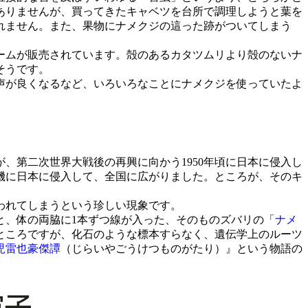
ありませんが、買ってきたキャベツを台所で調理しようと葉を
れません。また、果物にナメクジの這った跡がついてしまう
ームが販売されています。殻のあるカタツムリより殻のないナ
そうです。
声が良くなるなど、いろいろなことにナメクジを使っていたよ
第二次世界大戦後の再興に向かう1950年頃に日本に侵入し
機に日本に侵入して、全国に広がりました。ところが、そのキ
われてしまうという珍しい現象です。
と、体の両脇に1本ずつ線が入った、そのものズバリの「
ナメ
ところですが、化石のような標本すらなく、遺伝学上のルーツ
児雷也豪傑譚
（じらいやごうけつものがたり）』という物語の