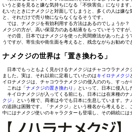
いうと姿を見ると嫌な気持ちになる「不快害虫」になります
むいたときにナメクジと対面してしまうと、多くの人は嫌な
と、それだけで売り物にならなくなるそうです。
では、ナメクジを有効利用する方法はあるのでしょうか？ 
メクジの方が、高い保湿力のある粘液をもっていそうですが
その昔、日本ではナメクジを使った民間療法があったようで
うですが、寄生虫や衛生面を考えると、残念ながらお勧めで
ナメクジの世界は「置き換わる」
日本でもっともよく見かけるナメクジはチャコウラナメクジ
ました。実は、それ以前に定着していたのは
キイロナメクジ
イロナメクジは、チャコウラナメクジの侵入ののち、すっか
これは「
ナメクジの置き換わり
」といって、日本に侵入し
キイロナメクジが入ってくる前にも、日本には在来種のナメ
クジ
」という種で、両者は今でも日本に生息しています。ナ
の追跡は困難です。「ナメクジ」という種名から考えると、
中にはナメクジ使いのキャラクターも登場し、その錦絵には