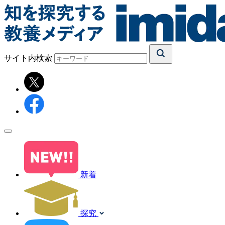
サイト内検索
新着
探究