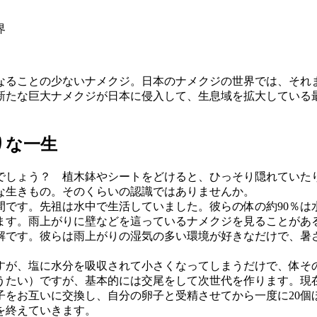
界
ることの少ないナメクジ。日本のナメクジの世界では、それ
新たな巨大ナメクジが日本に侵入して、生息域を拡大している
りな一生
しょう？ 植木鉢やシートをどけると、ひっそり隠れていた
な生きもの。そのくらいの認識ではありませんか。
です。先祖は水中で生活していました。彼らの体の約90％は
ます。雨上がりに壁などを這っているナメクジを見ることがあ
解です。彼らは雨上がりの湿気の多い環境が好きなだけで、暑
が、塩に水分を吸収されて小さくなってしまうだけで、体そ
うたい）ですが、基本的には交尾をして次世代を作ります。現
子をお互いに交換し、自分の卵子と受精させてから一度に20個
を終えていきます。