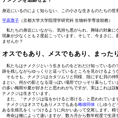
身近にいるのによく知らない、この小さな生きものたちの世
宇高寛子
（京都大学大学院理学研究科 生物科学専攻助教）
私たちの身近にいながら、気持ち悪がられ、興味の対象にな
現象が少なくとも２度起こっています。そして、今まさに、
ませんか？
オスでもあり、メスでもあり、まった
私たちはナメクジという生きものをどれだけ知っているので
跡を残しながらゆっくりと這っているところを見かけるよう
そもそも、ナメクジはカタツムリと同様、陸にすむ貝の仲間
まとい、何かの影となる湿っぽい場所でひっそり暮らしてい
の多い梅雨や夏が好きだと思われがちですが、実はこれは誤
ナメクジは生きています。
また、「ナメクジは塩をかけると溶ける」と思われています
ナメクジはオスでもありメスでもある
雌雄同体
（しゆうど
ある生殖孔をくっつけるように向かいあって交尾します。精
寿命は種によって違いますが、数カ月から数年程度で生涯