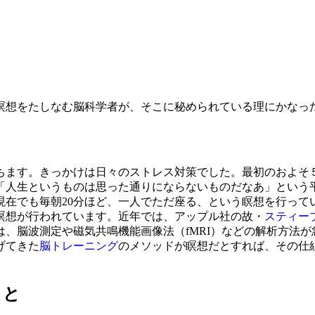
瞑想をたしなむ脳科学者が、そこに秘められている理にかなっ
ちます。きっかけは日々のストレス対策でした。最初のおよそ
「人生というものは思った通りにならないものだなあ」という
現在でも毎朝20分ほど、一人でただ座る、という瞑想を行って
瞑想が行われています。近年では、アップル社の故・
スティー
、脳波測定や磁気共鳴機能画像法（fMRI）などの解析方法
げてきた
脳トレーニング
のメソッドが瞑想だとすれば、その仕
こと