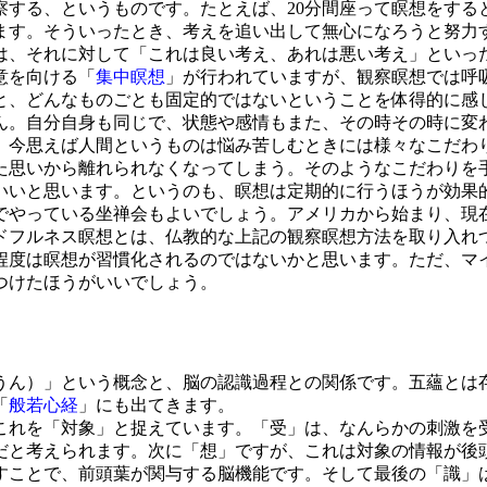
する、というものです。たとえば、20分間座って瞑想をする
ます。そういったとき、考えを追い出して無心になろうと努力
は、それに対して「これは良い考え、あれは悪い考え」といっ
意を向ける「
集中瞑想
」が行われていますが、観察瞑想では呼
と、どんなものごとも固定的ではないということを体得的に感
ん。自分自身も同じで、状態や感情もまた、その時その時に変
今思えば人間というものは悩み苦しむときには様々なこだわ
た思いから離れられなくなってしまう。そのようなこだわりを
いと思います。というのも、瞑想は定期的に行うほうが効果
でやっている坐禅会もよいでしょう。アメリカから始まり、現
ドフルネス瞑想とは、仏教的な上記の観察瞑想方法を取り入れ
程度は瞑想が習慣化されるのではないかと思います。ただ、マ
つけたほうがいいでしょう。
うん）」という概念と、脳の認識過程との関係です。五蘊とは
「
般若心経
」にも出てきます。
れを「対象」と捉えています。「受」は、なんらかの刺激を
だと考えられます。次に「想」ですが、これは対象の情報が後
すことで、前頭葉が関与する脳機能です。そして最後の「識」