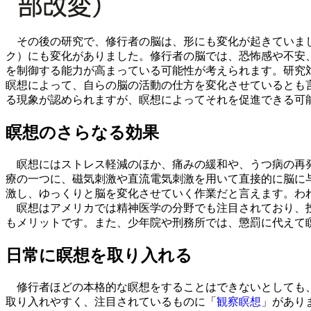
その後の研究で、修行者の脳は、形にも変化が起きていまし
ク）にも変化がありました。修行者の脳では、恐怖感や不安
を制御する能力が高まっている可能性が考えられます。研究対
瞑想によって、自らの脳の活動の仕方を変化させているとも
る現象が認められますが、瞑想によってそれを促進できる可
瞑想のさらなる効果
瞑想にはストレス軽減のほか、痛みの緩和や、うつ病の再発
療の一つに、磁気刺激や直流電気刺激を用いて直接的に脳に
激し、ゆっくりと脳を変化させていく作業だと言えます。わ
瞑想はアメリカでは精神医学の分野でも注目されており、投
もメリットです。また、少年院や刑務所では、懲罰に代えて
日常に瞑想を取り入れる
修行者ほどの本格的な瞑想をすることはできないとしても、
取り入れやすく、注目されているものに「
観察瞑想
」があり