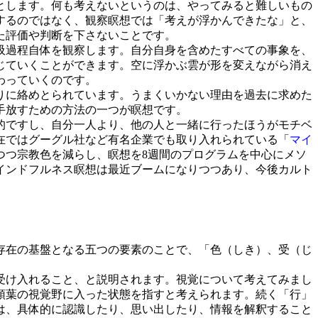
とします。何も考えないというのは、やってみると難しいもの
するのではなく、観察瞑想では「考えが浮かんできたな」と、
た評価や判断を下さないことです。
吸過程自体を観察します。自分自身を含めたすべての事象を、
じていくことができます。空に浮かぶ雲が形を変えながら消え
わっていくのです。
りに絡めとられています。うまくいかない理由を過去に求めた
手放すための方法の一つが瞑想です。
的ですし、自分一人より、他の人と一緒に行ったほうがモチベ
在ではグーグル社など有名企業でも取り入れられている「
マイ
つつ宗教色を減らし、瞑想を8週間のプログラムを中心にメソ
インドフルネス瞑想は最近ブームになりつつあり、今後カルト
存在の基盤となる五つの要素のことで、「色（しき）、受（じ
受け入れること、と説明されます。視覚について考えてみまし
頭葉の視覚野に入った状態を指すと考えられます。続く「行」
は、具体的に認識したり、思い出したり、情報を解釈すること