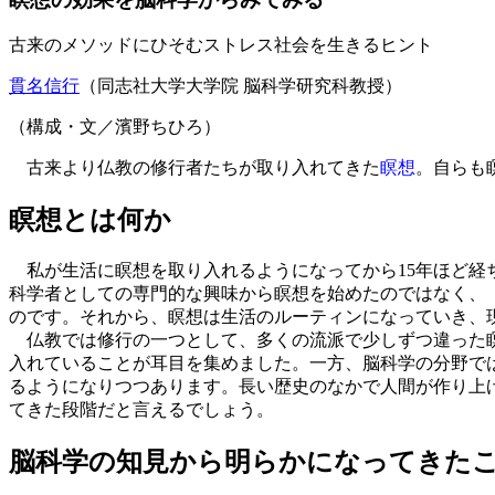
古来のメソッドにひそむストレス社会を生きるヒント
貫名信行
（同志社大学大学院 脳科学研究科教授）
（構成・文／濱野ちひろ）
古来より仏教の修行者たちが取り入れてきた
瞑想
。自らも
瞑想とは何か
私が生活に瞑想を取り入れるようになってから15年ほど経
科学者としての専門的な興味から瞑想を始めたのではなく、
のです。それから、瞑想は生活のルーティンになっていき、
仏教では修行の一つとして、多くの流派で少しずつ違った
入れていることが耳目を集めました。一方、脳科学の分野では
るようになりつつあります。長い歴史のなかで人間が作り上
てきた段階だと言えるでしょう。
脳科学の知見から明らかになってきた