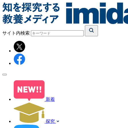
サイト内検索
新着
探究