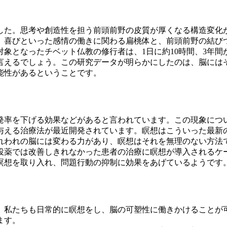
た。思考や創造性を担う前頭前野の皮質が厚くなる構造変化
、喜びといった感情の働きに関わる扁桃体と、前頭前野の結び
象となったチベット仏教の修行者は、1日に約10時間、3年間
言えるでしょう。この研究データが明らかにしたのは、脳には
能性があるということです。
率を下げる効果などがあると言われています。この現象につ
与える治療法が最近開発されています。瞑想はこういった最新
れわれの脳には変わる力があり、瞑想はそれを無理のない方法
薬では改善しきれなかった患者の治療に瞑想が導入されるケ
瞑想を取り入れ、問題行動の抑制に効果をあげているようです
私たちも日常的に瞑想をし、脳の可塑性に働きかけることが
ます。