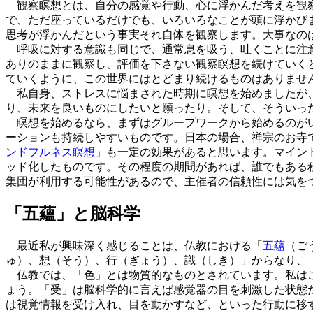
観察瞑想とは、自分の感覚や行動、心に浮かんだ考えを観察
で、ただ座っているだけでも、いろいろなことが頭に浮かび
思考が浮かんだという事実それ自体を観察します。大事なの
呼吸に対する意識も同じで、通常息を吸う、吐くことに注
ありのままに観察し、評価を下さない観察瞑想を続けていく
ていくように、この世界にはとどまり続けるものはありませ
私自身、ストレスに悩まされた時期に瞑想を始めましたが、
り、未来を良いものにしたいと願ったり。そして、そういっ
瞑想を始めるなら、まずはグループワークから始めるのがい
ーションも持続しやすいものです。日本の場合、禅宗のお寺
ンドフルネス瞑想
」も一定の効果があると思います。マイン
ッド化したものです。その程度の期間があれば、誰でもある
集団が利用する可能性があるので、主催者の信頼性には気を
「五蘊」と脳科学
最近私が興味深く感じることは、仏教における「
五蘊
（ご
ゅ）、想（そう）、行（ぎょう）、識（しき）」からなり、
仏教では、「色」とは物質的なものとされています。私はこ
ょう。「受」は脳科学的に言えば感覚器の目を刺激した状態
は視覚情報を受け入れ、目を動かすなど、といった行動に移