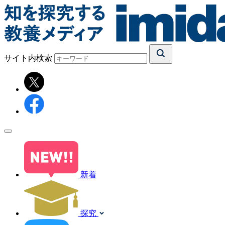
サイト内検索
新着
探究