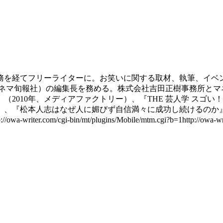
勤務を経てフリーライターに。お笑いに関する取材、執筆、イ
キネマ旬報社）の編集長を務める。株式会社吉田正樹事務所とマ
』（2010年、メディアファクトリー）、『THE 芸人学 スゴい
ー）、『松本人志はなぜ人に媚びず自信満々に成功し続けるのか』
bin/mt/plugins/Mobile/mtm.cgi?b=1http://owa-writer.com