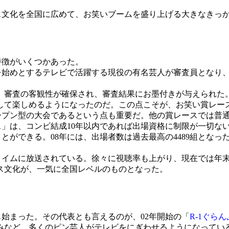
ース文化を全国に広めて、お笑いブームを盛り上げる大きなきっ
特徴がいくつかあった。
を始めとするテレビで活躍する現役の有名芸人が審査員となり
審査の客観性が確保され、審査結果にお墨付きが与えられた
して楽しめるようになったのだ。この点こそが、お笑い賞レー
ープン型の大会であるという点も重要だ。他の賞レースでは普
1」は、コンビ結成10年以内であれば出場資格に制限が一切な
ことができる。08年には、出場者数は過去最高の4489組とな
イムに放送されている。徐々に視聴率も上がり、現在では年末
ス文化が、一気に全国レベルのものとなった。
始まった。その代表とも言えるのが、02年開始の「
R-1ぐら
など、多くのピン芸人がテレビをにぎわせるようになっている