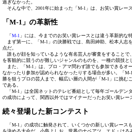
過ぎなかった。
そんな中で、2001年に始まった「M-1」は、お笑い賞レ
「M-1」の革新性
「
M-1
」には、今までのお笑い賞レースとは違う革新的な
まず第一に、「M-1」の決勝戦では、島田紳助、松本人志
点だ。
誰もが顔を知っているような有名芸人が審査をすることで、
を客観的に競うのが難しいジャンルのものを、一種の競技と
また、「M-1」は、プロ・アマ問わず誰でも参加できるオ
なかったり参加が認められなかったりする場合が多い。「M-
勝を狙うプロの芸人まで、幅広い層の人間が「M-1」に挑む
である。
「M-1」は全国ネットのテレビ番組として毎年ゴールデンタ
の成功によって、関西以外ではマイナーだったお笑い賞レー
続々登場した新コンテスト
「M-1」の成功に触発されて、いくつかの新しい賞レースも
を決める大会だ。小島よしお、世界のナベアツ、エド・はるみ