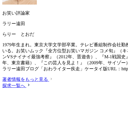
お笑い評論家
ラリー遠田
らりー とおだ
1979年生まれ。東京大学文学部卒業。テレビ番組制作会社
いる。お笑いムック『全方位型お笑いマガジン コメ旬』（
ンVSナイナイ最強考察』（2012年、晋遊舎）、『M-1戦国史
年、東京書籍）、『この芸人を見よ！』（2009年、サイゾ
ラリー遠田ブログ「おわライター疾走」ケータイ版URL：http://owa-writer.com/cgi-
著者情報をもっと見る
探求一覧へ