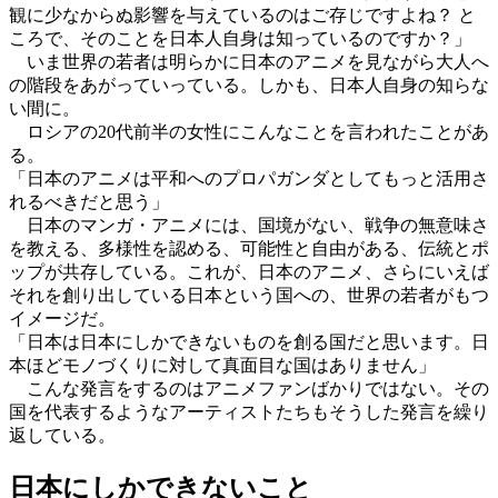
観に少なからぬ影響を与えているのはご存じですよね？ と
ころで、そのことを日本人自身は知っているのですか？」
いま世界の若者は明らかに日本のアニメを見ながら大人へ
の階段をあがっていっている。しかも、日本人自身の知らな
い間に。
ロシアの20代前半の女性にこんなことを言われたことがあ
る。
「日本のアニメは平和へのプロパガンダとしてもっと活用さ
れるべきだと思う」
日本のマンガ・アニメには、国境がない、戦争の無意味さ
を教える、多様性を認める、可能性と自由がある、伝統とポ
ップが共存している。これが、日本のアニメ、さらにいえば
それを創り出している日本という国への、世界の若者がもつ
イメージだ。
「日本は日本にしかできないものを創る国だと思います。日
本ほどモノづくりに対して真面目な国はありません」
こんな発言をするのはアニメファンばかりではない。その
国を代表するようなアーティストたちもそうした発言を繰り
返している。
日本にしかできないこと