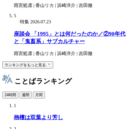
雨宮処凛 | 香山リカ | 浜崎洋介 | 吉田徹
5
特集
2026.07.23
座談会 「1995」とは何だったのか／②90年代
と「鬼畜系」サブカルチャー
雨宮処凛 | 香山リカ | 浜崎洋介 | 吉田徹
ランキングをもっと見る
ことばランキング
24時間
週間
月間
1
栴檀は双葉より芳し
2