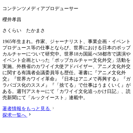
コンテンツメディアプロデューサー
櫻井孝昌
さくらい たかまさ
1965年生まれ。作家、ジャーナリスト、事業企画・イベント
プロデュース等の仕事とならび、世界における日本のポップ
カルチャーについて研究中。世界18カ国延べ58都市で講演や
イベント企画といった「ポップカルチャー文化外交」活動を
実施。外務省のカワイイ大使アドバイザー、アニメ文化外交
に関する有識者会議委員等も歴任。著書に『アニメ文化外
交』『世界カワイイ革命』『日本はアニメで再興する』『ガ
ラパゴス化のススメ』『「捨てる」で仕事はうまくいく』が
ある。週刊アスキーにて「カワイイ文化追っかけ日記」、読
売新聞にて「ルックイースト」連載中。
著者情報をもっと見る
探求一覧へ