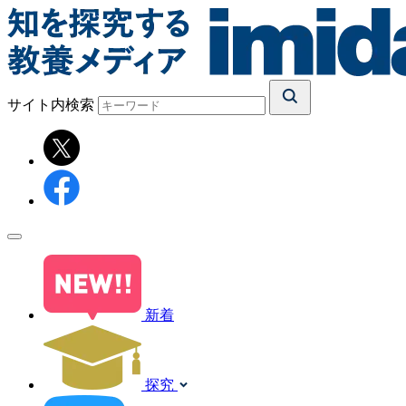
サイト内検索
新着
探究