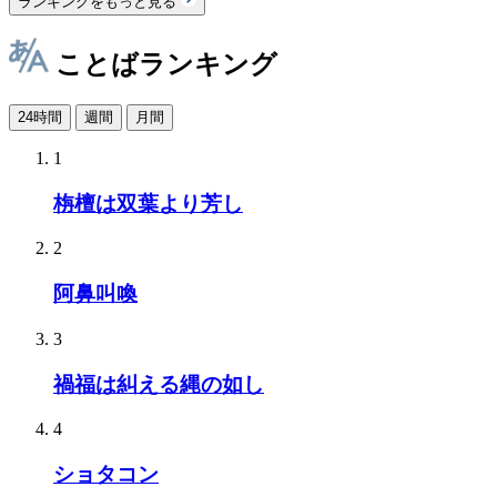
ランキングをもっと見る
ことばランキング
24時間
週間
月間
1
栴檀は双葉より芳し
2
阿鼻叫喚
3
禍福は糾える縄の如し
4
ショタコン