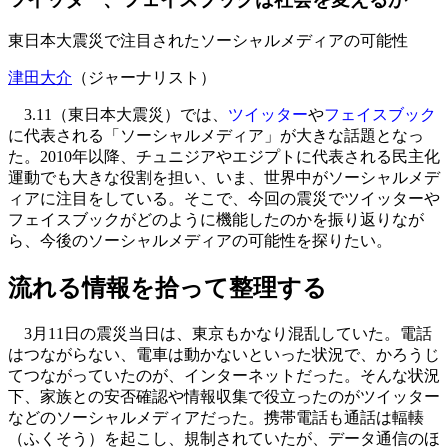
東日本大震災で注目されたソーシャルメディアの可能性
津田大介
（ジャーナリスト）
3.11（東日本大震災）では、
ツイッター
や
フェイスブック
に代表される「
ソーシャルメディア
」が大きな話題となっ
た。2010年以降、チュニジアやエジプトに代表される民主化
運動でも大きな役割を担い、いま、世界中がソーシャルメデ
ィアに注目をしている。そこで、今回の震災でツイッターや
フェイスブックがどのように機能したのかを振り返りなが
ら、今後のソーシャルメディアの可能性を探りたい。
流れる情報を拾って整理する
3月11日の震災当日は、東京もかなり混乱していた。電話
はつながらない、電車は動かないといった状況で、かろうじ
てつながっていたのが、インターネットだった。そんな状況
下、家族との安否確認や情報収集で役立ったのがツイッター
などのソーシャルメディアだった。携帯電話も通話は輻輳
（ふくそう）を起こし、規制されていたが、データ通信のほ