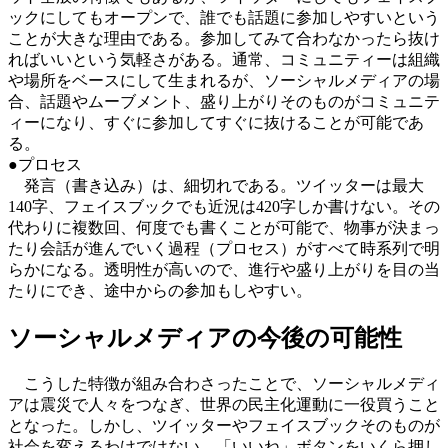
ックにしてもオープンで、誰でも話題に参加しやすいという
ことが大きな理由である。参加してみて合わなかったら抜け
ればいいという気軽さがある。通常、コミュニティーは組織
や場所をベースにして生まれるが、ソーシャルメディアの場
合、話題やムーブメント、盛り上がりそのものがコミュニテ
ィーになり、すぐに参加してすぐに抜けることが可能であ
る。
●プロセス
発言（書き込み）は、細切れである。ツイッターは最大
140字、フェイスブックでも近況は420字しか書けない。その
代わりに複数回、何度でも書くことが可能で、物事が決まっ
たり会話が進んでいく過程（プロセス）がすべて時系列で明
らかになる。透明性が高いので、進行や盛り上がりを目の当
たりにでき、途中からの参加もしやすい。
ソーシャルメディアの今後の可能性
こうした特徴が組み合わさったことで、ソーシャルメディ
アは震災で人々をつなぎ、世界の民主化運動に一役買うこと
となった。しかし、ツイッターやフェイスブックそのものが
社会を変えるわけではない。「いいね」ボタンをいくら押し