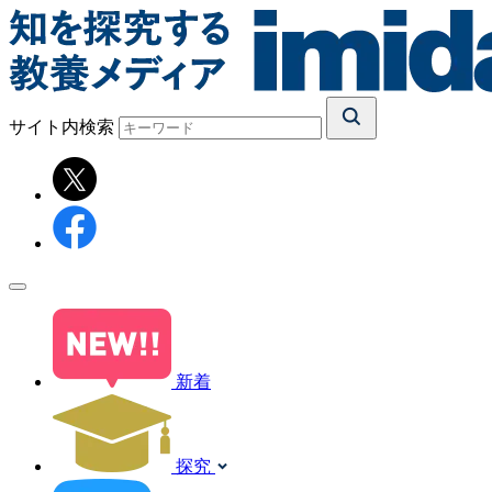
サイト内検索
新着
探究