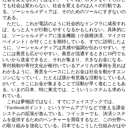
ても社会は変わらない。社会を変えるのは人々の行動であ
る。ソーシャルメディアは、そのためのツールにすぎないの
である。
ただし、これが電話のように社会的なインフラに成長すれ
ば、もっと人々が行動しやすくなるかもしれない。具体的に
は、ソーシャルメディアに送金機能（小規模決済、マイクロ
ペイメント）が付くことを期待している。すでに説明したよ
うに、ソーシャルメディアは共感や協調が伝わりやすい。そ
こには善意も広がりやすい。善意が流通するときに10円でも
いいから送金できると、それが集まり、大きなお金になる。
寄付税制や寄付文化が根付いているアメリカの事例を見れば
わかるように、善意をベースにしたお金は社会を動かすエン
ジンになっていく。たとえば誰か有意義な活動をしている人
がいて、そこにお金が集まることで活動が早く進むこともあ
る。いまの日本、特に東北では、こういうシステムも求めら
れている。
これは夢物語ではなく、すでにフェイスブックでは、
「Facebookポイント」というゲームアプリなどで使える課金
システムの拡張が進んでいる。ツイッターでも、決済システ
ムを提供するためのベンチャーを買収するなど、この分野へ
の取り組みを強化している。日本でもこうした仕組みがはや