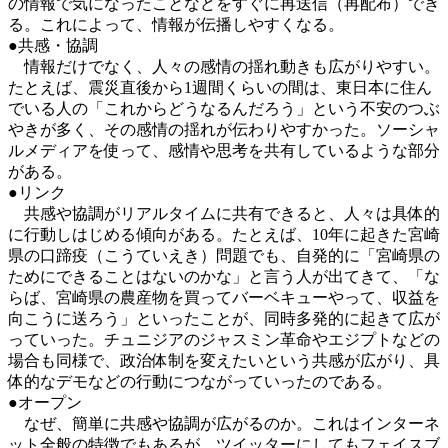
の情報で気になったことなどをすぐに再送信（再配布）でき
る。これによって、情報が伝播しやすくなる。
●共感・協調
情報だけでなく、人々の感情の揺れ動きも広がりやすい。
たとえば、震災直後から1週間くらいの間は、東日本に住ん
でいる人の「これからどうなるんだろう」という不安のつぶ
やきが多く、その感情の揺れが伝わりやすかった。ソーシャ
ルメディアを使って、感情や思考を共有しているような部分
がある。
●リンク
共感や協調がリアルタイムに共有できると、人々は具体的
に行動しはじめる傾向がある。たとえば、10年に起きた宮崎
県の口蹄疫（こうていえき）問題でも、自発的に「宮崎県の
ためにできることはないのかな」と言う人が出てきて、「な
らば、宮崎県の農産物を買ってバーベキューやって、収益を
向こうに送ろう」といったことが、同時多発的に起きて広が
っていった。チュニジアのジャスミン革命やエジプトなどの
場合も同様で、政治体制を変えたいという共感が広がり、具
体的なデモなどの行動につながっていったのである。
●オープン
なぜ、簡単に共感や協調が広がるのか。これはインターネ
ット全般の特徴でもあるが、ツイッターにしてもフェイスブ