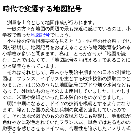
時代で変遷する地図記号
測量を土台として地図作成が行われます。
一般の方々が地図の周辺で最も身近に感じているのは、小
学校で習った
地図記号
でしょう。
小学校の学習指導要領を見ると「3・4学年の社会科」で地
図が登場し、地図記号をおぼえることから地図教育を始める
小学校が多いと聞きます。私は、とっかかりが「地図を読
む」ことではなくて、「地図記号をおぼえる」であることに
少々疑問をもっています。
それはそれとして、幕末から明治中期までの日本の測量地
図は、フランス、イギリスを主とする欧州技術の摂取につと
めました。はじめのうちは地図記号にブドウ畑や氷河なども
あって、外国のものをそのまま使用していました。しかしす
ぐに、米蔵や桑畑といった日本独自のものができました。
明治中期になると、ドイツの技術を模範とするようになり
ます。範とした国の変化は兵制の変遷と連動していたので
す。それは地形図そのものの表現方法にも影響し、地形図が
色鮮やかに彩色されていたフランス式、単色ではあるものの
緻密さを感じさせるドイツ式、合理性を追求したアメリカ式