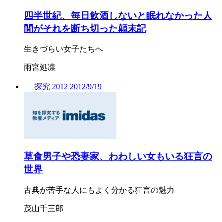
四半世紀、毎日飲酒しないと眠れなかった人
間がそれを断ち切った顛末記
生きづらい女子たちへ
雨宮処凛
探究
2012
2012/
9/19
草食男子や恐妻家、わわしい女もいる狂言の
世界
古典が苦手な人にもよく分かる狂言の魅力
茂山千三郎