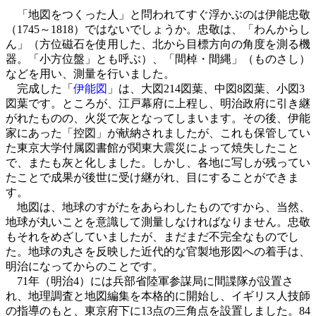
「地図をつくった人」と問われてすぐ浮かぶのは伊能忠敬
（1745～1818）ではないでしょうか。忠敬は、「わんからし
ん」（方位磁石を使用した、北から目標方向の角度を測る機
器。「小方位盤」とも呼ぶ）、「間棹・間縄」（ものさし）
などを用い、測量を行いました。
完成した「
伊能図
」は、大図214図葉、中図8図葉、小図3
図葉です。ところが、江戸幕府に上程し、明治政府に引き継
がれたものの、火災で灰となってしまいます。その後、伊能
家にあった「控図」が献納されましたが、これも保管してい
た東京大学付属図書館が関東大震災によって焼失したこと
で、またも灰と化しました。しかし、各地に写しが残ってい
たことで成果が後世に受け継がれ、目にすることができま
す。
地図は、地球のすがたをあらわしたものですから、当然、
地球が丸いことを意識して測量しなければなりません。忠敬
もそれをめざしていましたが、まだまだ不完全なものでし
た。地球の丸さを反映した近代的な官製地形図への着手は、
明治になってからのことです。
71年（明治4）には兵部省陸軍参謀局に間諜隊が設置さ
れ、地理調査と地図編集を本格的に開始し、イギリス人技師
の指導のもと、東京府下に13点の三角点を設置しました。84