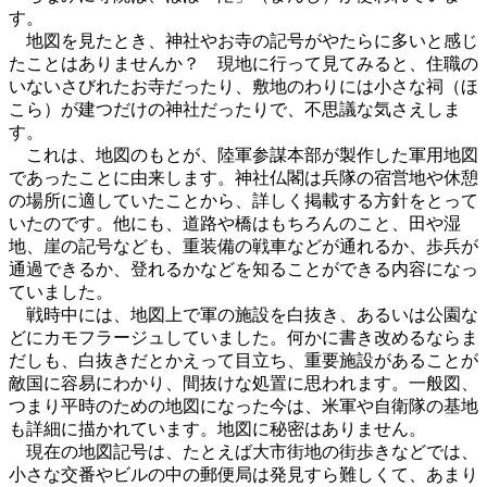
す。
地図を見たとき、神社やお寺の記号がやたらに多いと感じ
たことはありませんか？ 現地に行って見てみると、住職の
いないさびれたお寺だったり、敷地のわりには小さな祠（ほ
こら）が建つだけの神社だったりで、不思議な気さえしま
す。
これは、地図のもとが、陸軍参謀本部が製作した軍用地図
であったことに由来します。神社仏閣は兵隊の宿営地や休憩
の場所に適していたことから、詳しく掲載する方針をとって
いたのです。他にも、道路や橋はもちろんのこと、田や湿
地、崖の記号なども、重装備の戦車などが通れるか、歩兵が
通過できるか、登れるかなどを知ることができる内容になっ
ていました。
戦時中には、地図上で軍の施設を白抜き、あるいは公園な
どにカモフラージュしていました。何かに書き改めるならま
だしも、白抜きだとかえって目立ち、重要施設があることが
敵国に容易にわかり、間抜けな処置に思われます。一般図、
つまり平時のための地図になった今は、米軍や自衛隊の基地
も詳細に描かれています。地図に秘密はありません。
現在の地図記号は、たとえば大市街地の街歩きなどでは、
小さな交番やビルの中の郵便局は発見すら難しくて、あまり