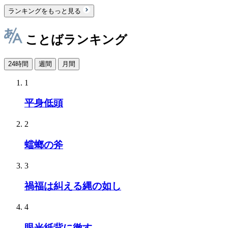
ランキングをもっと見る
ことばランキング
24時間
週間
月間
1
平身低頭
2
蟷螂の斧
3
禍福は糾える縄の如し
4
眼光紙背に徹す