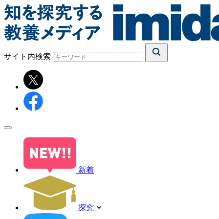
サイト内検索
新着
探究