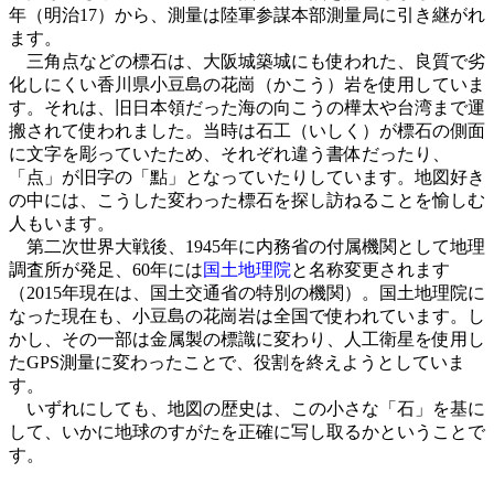
年（明治17）から、測量は陸軍参謀本部測量局に引き継がれ
ます。
三角点などの標石は、大阪城築城にも使われた、良質で劣
化しにくい香川県小豆島の花崗（かこう）岩を使用していま
す。それは、旧日本領だった海の向こうの樺太や台湾まで運
搬されて使われました。当時は石工（いしく）が標石の側面
に文字を彫っていたため、それぞれ違う書体だったり、
「点」が旧字の「點」となっていたりしています。地図好き
の中には、こうした変わった標石を探し訪ねることを愉しむ
人もいます。
第二次世界大戦後、1945年に内務省の付属機関として地理
調査所が発足、60年には
国土地理院
と名称変更されます
（2015年現在は、国土交通省の特別の機関）。国土地理院に
なった現在も、小豆島の花崗岩は全国で使われています。し
かし、その一部は金属製の標識に変わり、人工衛星を使用し
たGPS測量に変わったことで、役割を終えようとしていま
す。
いずれにしても、地図の歴史は、この小さな「石」を基に
して、いかに地球のすがたを正確に写し取るかということで
す。