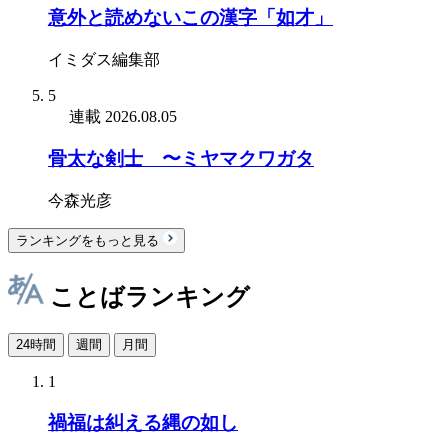
意外と読めないこの漢字「如才」
イミダス編集部
5
連載
2026.08.05
骨太な剣士 〜ミヤマクワガタ
今森光彦
ランキングをもっと見る
ことばランキング
24時間
週間
月間
1
禍福は糾える縄の如し