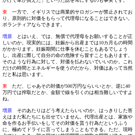
かげで車が買えた」といった話を耳にするのも事実です。
東
一方で、イギリスでは商業的サロガシーが禁止されてお
り、原則的に対価をもらって代理母になることはできない。
ボランティアならできます。
増原
とはいえ、では、無償で代理母をお願いすることが正
しいのか。現実的には、妊娠から出産までは10カ月もの時間
がかかります。妊娠期間に仕事を休むこともあるでしょう
し、出産に際して自分の命の危険すら冒すこともあります。
そのような行為に対して、対価を払わないでいいのか。これ
だけの時間とエネルギーを使うのだから、対価はあって当然
だと私は思います。
東
ただ、じゃあその対価が500万円ならいいとか、逆に40
万円では搾取だとか、金額で線を引くのは相当難しいですよ
ね。
増原
そのあたりはどう考えたらいいのか、はっきりした答
えはまだ私たちにも出せていません。代理出産とは、家族や
命を作るお手伝いをしてその対価を貰う行為だというふう
に、極めてドライに言ってしまうこともできる。ただ、現時