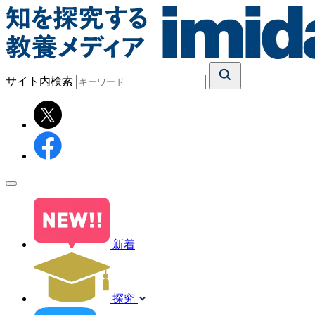
サイト内検索
新着
探究