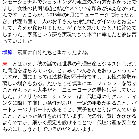
ンセーショナルでショッキングな報道のされ方が多かったで
すし、女性の貧困問題と結びついている印象が拭えなかった
んです。ところが、2015年の6月にニューヨークに行ったと
き、代理出産で二人のお子さんを持たれたゲイの方とお会い
して、考えが変わりました。ゲイだと気づいたときに諦めて
しまった、家庭という夢を実現できて本当に幸せだと彼は言
っていました。
増原
素直に自分たちと重なったよね。
東
とはいえ、彼の話では世界の代理出産ビジネスはまだま
だ問題をはらんでいる、と。みっつんさんもおっしゃってい
ますが、国によっては法整備が不十分ですし、女性の搾取が
著しい場合もある。だからこそ慎重にエージェンシーを選ぶ
ことがもっとも大事だと、ニューヨークの男性は話していま
した。アメリカのエージェンシーは、代理母のリクルーティ
ングに際して厳しい条件があり、一定の年収があること、パ
ートナーのサポートがあること、実子をひとりは生んでいる
こと、といった条件を設けています。その分、費用がかかる
ようですが、細かく規定を設けることで、代理出産を安全な
ものにしようとしているのだと思います。