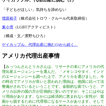
「子どもがほしい」気持ちを諦めない
増原裕子
（株式会社トロワ・クルール代表取締役）
東小雪
（LGBTアクティビスト）
（構成・文／濱野ちひろ）
ゲイカップル、代理出産に挑む(1)から続く。
アメリカ代理出産事情
【
みっつん
さんとリカさんは、リサーチの末にアメリカの代
理出産エージェンシーを選んだ。「メキシコやタイ、インド
のエージェンシーも調べた上で、アメリカを選びました。今
の時点でアメリカが良いと思われた理由は、他国に比べて法
整備がされているということです。金額的な面でいうと、ア
メリカ以外の国の方が圧倒的に安いのですが、そこにはやは
り理由があります。なかには経済的に恵まれない女性が、貧
困から脱するために代理母になるケースがあります。そして