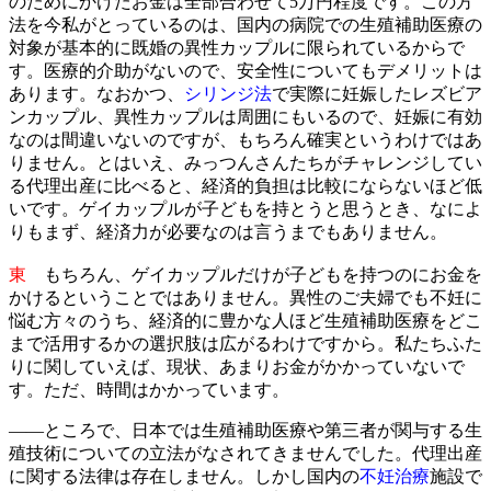
のためにかけたお金は全部合わせて5万円程度です。この方
法を今私がとっているのは、国内の病院での生殖補助医療の
対象が基本的に既婚の異性カップルに限られているからで
す。医療的介助がないので、安全性についてもデメリットは
あります。なおかつ、
シリンジ法
で実際に妊娠したレズビア
ンカップル、異性カップルは周囲にもいるので、妊娠に有効
なのは間違いないのですが、もちろん確実というわけではあ
りません。とはいえ、みっつんさんたちがチャレンジしてい
る代理出産に比べると、経済的負担は比較にならないほど低
いです。ゲイカップルが子どもを持とうと思うとき、なによ
りもまず、経済力が必要なのは言うまでもありません。
東
もちろん、ゲイカップルだけが子どもを持つのにお金を
かけるということではありません。異性のご夫婦でも不妊に
悩む方々のうち、経済的に豊かな人ほど生殖補助医療をどこ
まで活用するかの選択肢は広がるわけですから。私たちふた
りに関していえば、現状、あまりお金がかかっていないで
す。ただ、時間はかかっています。
――ところで、日本では生殖補助医療や第三者が関与する生
殖技術についての立法がなされてきませんでした。代理出産
に関する法律は存在しません。しかし国内の
不妊治療
施設で