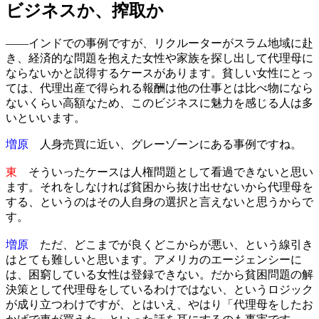
ビジネスか、搾取か
――インドでの事例ですが、リクルーターがスラム地域に赴
き、経済的な問題を抱えた女性や家族を探し出して代理母に
ならないかと説得するケースがあります。貧しい女性にとっ
ては、代理出産で得られる報酬は他の仕事とは比べ物になら
ないくらい高額なため、このビジネスに魅力を感じる人は多
いといいます。
増原
人身売買に近い、グレーゾーンにある事例ですね。
東
そういったケースは人権問題として看過できないと思い
ます。それをしなければ貧困から抜け出せないから代理母を
する、というのはその人自身の選択と言えないと思うからで
す。
増原
ただ、どこまでが良くどこからが悪い、という線引き
はとても難しいと思います。アメリカのエージェンシーに
は、困窮している女性は登録できない。だから貧困問題の解
決策として代理母をしているわけではない、というロジック
が成り立つわけですが、とはいえ、やはり「代理母をしたお