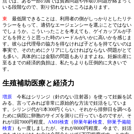
点では、ある一部の国では貧困問題や搾取の問題が絡まって
いる段階なので、割り切れないところはあります。
東
最低限できることは、利用者の側がしっかりとしたリテ
ラシーをもって、適切なエージェンシーを選ぶことではない
でしょうか。こういったことを考えても、ゲイカップルが子
どもを持とうと思った時のハードルがいかに高いかを感じま
す。彼らは代理母の協力を得なければ子どもを持てないのは
事実で、そのためにクリアにしなければならない問題がとて
も多い。具体的には金額の問題もありますよね。妊娠出産に
至るまでの経済的負担は、私たちよりも圧倒的に大きいで
す。
生殖補助医療と経済力
増原
今私はシリンジ（針のない注射器）を使って妊娠を試
みる、言ってみれば非常に原始的な方法で妊活をしていま
す。シリンジ代が1本300円くらい、それから排卵日を調べる
ために病院に卵胞のサイズを測りに行っているのですが、そ
れが1回7000円程度。
AMH検査
（
卵巣年齢検査
、
卵巣予備能
検査
）も一度しましたが、それが8000円程度。今まで、妊活