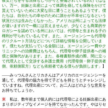
彼女たちを守る法律もしっかりと整備されているわけではな
い。万一、妊娠と出産によって体調を崩しても保険をかけて
貰えていないために大変な目に遭うこともあるようです。僕
たちは、自分たちの幸せのために誰かが不幸せになるという
状況だけは生みたくなかった。アメリカは州によっても法律
が違いますので一概には言えませんが、少なくとも商業的サ
ロガシーを認めている州においては、代理母と生まれる子の
権利が守られているんです。また、エージェンシーも代理母
のリクルート方法などについて詳細な情報を公開していま
す。僕たちが支払っている金額には、エージェンシー費やク
リニックへの治療費はもちろん、代理母や卵子提供者への補
償と保険代があります。また、各種書類作成の際、間に立っ
て代理人として交渉する弁護士費用（代理母側・卵子提供者
側、依頼側双方）なども依頼者である僕らが負担します」
】
――みっつんさんとリカさんはアメリカのエージェンシーを
通して、代理母の協力を得て子どもを持とうとチャレンジし
ていますね。代理出産について、お二人はどのような意見を
お持ちでしょうか。
東
私は、数年前まで個人的には代理母による妊娠出産にあ
まりポジティブなイメージを持てなかったんです。やはりセ