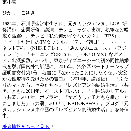
東小雪
ひがし こゆき
1985年、石川県金沢市生まれ。元タカラジェンヌ。LGBT研
修講師。企業研修、講演、テレビ・ラジオ出演、執筆など幅
広く活躍中。テレビ「私の何がイケないの？」（TBS）、
「ビートたけしのTVタックル」（テレビ朝日）、「ハート
ネットTV」（NHK Eテレ）、「みんなのニュース」（フジ
テレビ）、「モーニングCROSS」（TOKYO MX）などメデ
ィア出演多数。2013年、東京ディズニーシーで初の同性結婚
式を挙げ国内外で話題に。2015年、渋谷区パートナーシップ
証明書交付第1号。著書に『なかったことにしたくない 実父
から性虐待を受けた私の告白』（2014年、講談社）、『ふた
りのママから、きみたちへ』『レズビアン的結婚生活』（共
著。ともに2014年、イーストプレス）、『同性婚のリアル』
（共著。2016年、ポプラ社）『女どうしで子どもを産むこと
にしました』（共著、2016年、KADOKAWA）。ブログ「元
タカラジェンヌ東小雪の『レズビアン的結婚生活』」を発信
中。
著者情報をもっと見る