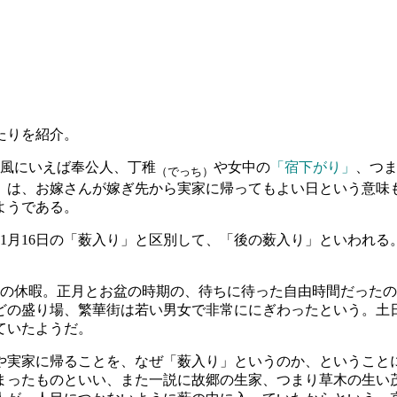
たりを紹介。
昔風にいえば奉公人、丁稚
や女中の
「宿下がり」
、つ
（でっち）
は、お嫁さんが嫁ぎ先から実家に帰ってもよい日という意味もある
ようである。
1月16日の「薮入り」と区別して、「後の薮入り」といわれる
の休暇。正月とお盆の時期の、待ちに待った自由時間だったの
どの盛り場、繁華街は若い男女で非常ににぎわったという。土
ていたようだ。
実家に帰ることを、なぜ「薮入り」というのか、ということ
まったものといい、また一説に故郷の生家、つまり草木の生い