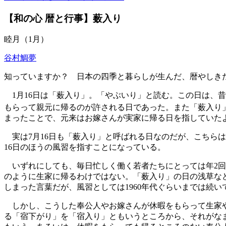
【和の心 暦と行事】薮入り
睦月（1月）
谷村鯛夢
知っていますか？ 日本の四季と暮らしが生んだ、暦やしき
1月16日は「薮入り」。「やぶいり」と読む。この日は、
もらって親元に帰るのが許される日であった。また「薮入り」
まったことで、元来はお嫁さんが実家に帰る日を指していた
実は7月16日も「薮入り」と呼ばれる日なのだが、こちらは
16日のほうの風習を指すことになっている。
いずれにしても、毎日忙しく働く若者たちにとっては年2回
のように生家に帰るわけではない。「薮入り」の日の浅草な
しまった言葉だが、風習としては1960年代ぐらいまでは続い
しかし、こうした奉公人やお嫁さんが休暇をもらって生家や
る「宿下がり」を「宿入り」ともいうところから、それがな