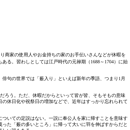
まり商家の使用人やお金持ちの家のお手伝いさんなどが休暇を
。習わしとしては江戸時代の元禄期（1688～1704）に始
。俳句の世界では「薮入り」といえば新年の季語、つまり1月
だろう。ただ、休暇だからといって皆が皆、そもそもの意味
日の休日化や祝祭日の増加などで、近年はすっかり忘れられて
についての定説はない。一説に奉公人を家に帰すことを意味す
茂った「薮の多いところ」に帰って大いに羽を伸ばすからだと