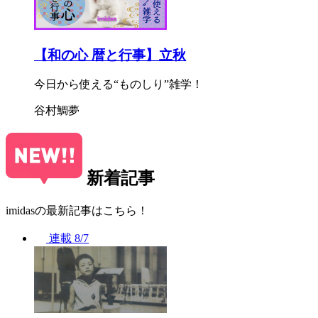
【和の心 暦と行事】立秋
今日から使える“ものしり”雑学！
谷村鯛夢
新着記事
imidasの最新記事はこちら！
連載
8/7