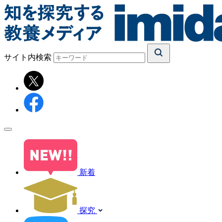
サイト内検索
新着
探究