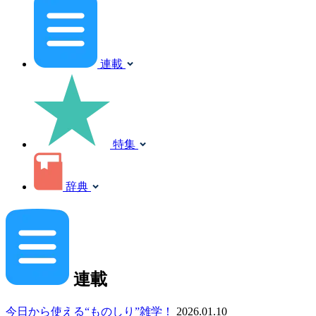
連載
特集
辞典
連載
今日から使える“ものしり”雑学！
2026.01.10