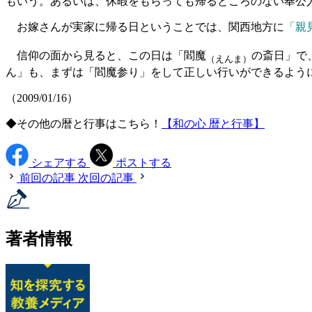
もいう。あるいは、休暇をもらっても帰るところのない奉公
お嫁さんが実家に帰る日ということでは、関西地方に
「親
信仰の面から見ると、この日は「閻魔
の斎日」で
（えんま）
ん」も、まずは「閻魔参り」をして正しい行いができるよう
（2009/01/16）
◆その他の暦と行事はこちら！
【和の心 暦と行事】
シェアする
ポストする
前回の記事
次回の記事
著者情報