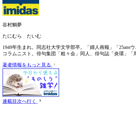
谷村鯛夢
たにむら たいむ
1949年生まれ。同志社大学文学部卒。「婦人画報」「25a
コラムニスト。俳句集団「粗々会」同人、俳句誌「炎環」「
著者情報をもっと見る
連載目次へ行く