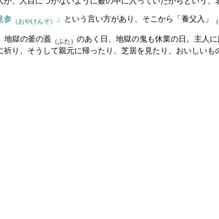
人が、人目につかないように薮の中に入っていたからという、
見参
」
という言い方があり、そこから「養父入」
（おやけんぞ）
（
、地獄の釜の蓋
のあく日、地獄の鬼も休業の日。主人に
（ふた）
に祈り、そうして親元に帰ったり、芝居を見たり、おいしいも