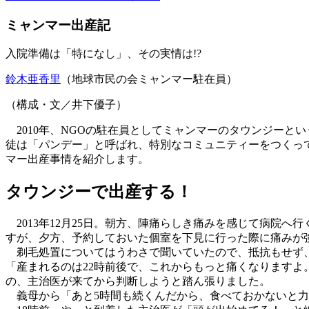
ミャンマー出産記
入院準備は「特になし」、その実情は!?
鈴木亜香里
（地球市民の会ミャンマー駐在員）
（構成・文／井下優子）
2010年、NGOの駐在員としてミャンマーのタウンジーと
徒は「パンデー」と呼ばれ、特別なコミュニティーをつくっ
マー出産事情を紹介します。
タウンジーで出産する！
2013年12月25日。朝方、陣痛らしき痛みを感じて病院
すが、夕方、予約しておいた個室を下見に行った際に痛みが
剃毛処置についてはうわさで聞いていたので、抵抗もせず、
「産まれるのは22時前後で、これからもっと痛くなります
の、主治医が来てから判断しようと踏ん張りました。
義母から「あと5時間も続くんだから、食べておかないと力