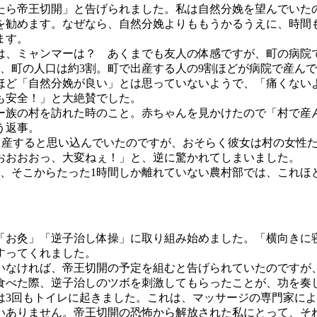
ら帝王切開」と告げられました。私は自然分娩を望んでいた
を勧めます。なぜなら、自然分娩よりももうかるうえに、時間
ます。
は、ミャンマーは？ あくまでも友人の体感ですが、町の病院
、町の人口は約3割。町で出産する人の9割ほどが病院で産ん
ど「自然分娩が良い」とは思っていないようで、「痛くない
も安全！」と大絶賛でした。
族の村を訪れた時のこと。赤ちゃんを見かけたので「村で産
う返事。
出産すると思い込んでいたのですが、おそらく彼女は村の女性
おおおおっ、大変ねぇ！」と、逆に驚かれてしまいました。
、そこからたった1時間しか離れていない農村部では、これほ
「お灸」「逆子治し体操」に取り組み始めました。「横向きに
すってくれました。
いなければ、帝王切開の予定を組むと告げられていたのですが
べた際、逆子治しのツボを刺激してもらったことが、功を奏
は3回もトイレに起きました。これは、マッサージの専門家によ
いありません。帝王切開の恐怖から解放された私にとって、そ