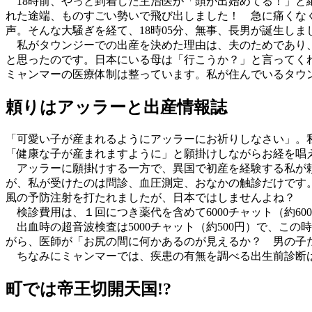
18時前、やっと到着した主治医が「頭が出始めてる！」と
れた途端、ものすごい勢いで飛び出しました！ 急に痛くな
声。そんな大騒ぎを経て、18時05分、無事、長男が誕生しま
私がタウンジーでの出産を決めた理由は、夫のためであり、
と思ったのです。日本にいる母は「行こうか？」と言ってく
ミャンマーの医療体制は整っています。私が住んでいるタウ
頼りはアッラーと出産情報誌
「可愛い子が産まれるようにアッラーにお祈りしなさい」。
「健康な子が産まれますように」と願掛けしながらお経を唱
アッラーに願掛けする一方で、異国で初産を経験する私が頼
が、私が受けたのは問診、血圧測定、おなかの触診だけです
風の予防注射を打たれましたが、日本ではしませんよね？
検診費用は、１回につき薬代を含めて6000チャット（約600
出血時の超音波検査は5000チャット（約500円）で、こ
がら、医師が「お尻の間に何かあるのが見えるか？ 男の子
ちなみにミャンマーでは、疾患の有無を調べる出生前診断は
町では帝王切開天国!?