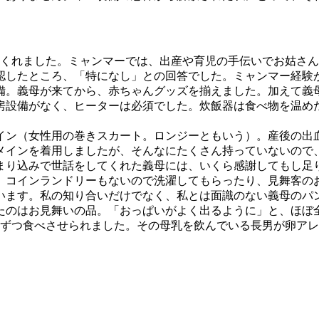
くれました。ミャンマーでは、出産や育児の手伝いでお姑さん
したところ、「特になし」との回答でした。ミャンマー経験が
備。義母が来てから、赤ちゃんグッズを揃えました。加えて義
房設備がなく、ヒーターは必須でした。炊飯器は食べ物を温め
ン（女性用の巻きスカート。ロンジーともいう）。産後の出
タメインを着用しましたが、そんなにたくさん持っていないので
り込みで世話をしてくれた義母には、いくら感謝してもし足
、コインランドリーもないので洗濯してもらったり、見舞客の
ます。私の知り合いだけでなく、私とは面識のない義母のパ
のはお見舞いの品。「おっぱいがよく出るように」と、ほぼ全
5個ずつ食べさせられました。その母乳を飲んでいる長男が卵ア