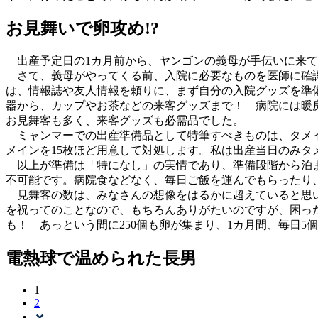
お見舞いで卵攻め!?
出産予定日の1カ月前から、ヤンゴンの義母が手伝いに来て
さて、義母がやってくる前、入院に必要なものを医師に確認
は、情報誌や友人情報を頼りに、まず自分の入院グッズを準
器から、カップやお茶などの来客グッズまで！ 病院には暖
お見舞客も多く、来客グッズも必需品でした。
ミャンマーでの出産準備品として特筆すべきものは、タメイ
メインを15枚ほど用意して対処します。私は出産当日のみ
以上が準備は「特になし」の実情であり、準備段階から泊ま
不可能です。病院食などなく、毎日ご飯を運んでもらったり
見舞客の数は、みなさんの想像をはるかに超えていると思い
を祝ってのことなので、もちろんありがたいのですが、困った
も！ あっという間に250個も卵が集まり、1カ月間、毎日
電熱球で温められた長男
1
2