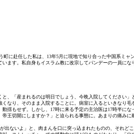
いう町に赴任した私は、13年5月に現地で知り合った中国系ミ
ています。私自身もイスラム教に改宗してパンデーの一員になり
へ行くと、「産まれるのは明日でしょう、今晩入院してください
強くなり、そのまま入院することに。病室に入るといきなり毛
動揺もせず。しかし、17時に来る予定の主治医は17時半にな
よ。帝王切開にしますか？」と迫られる事態に。あまりの痛みに
が出ないよ」と、肉まんを口に突っ込まれたものの、それどこ