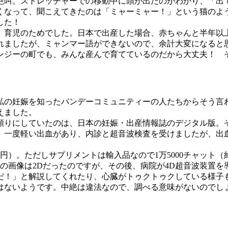
絶叫。ストレッチャーでの移動中に頭が出たのがわかり、「出
くなって、聞こえてきたのは「ミャーミャー！」という猫のよ
した！
育児のためでした。日本で出産した場合、赤ちゃんと半年以
れましたが、ミャンマー語ができないので、余計大変になると
ンジーの町でも、みんな産んで育てているのだから大丈夫！ 
私の妊娠を知ったパンデーコミュニティーの人たちからそう言
えました。
りにしていたのは、日本の妊娠・出産情報誌のデジタル版。そ
。一度軽い出血があり、内診と超音波検査を受けましたが、出
円）。ただしサプリメントは輸入品なので1万5000チャット（約
の時の画像は2Dだったのですが、その後、病院が4D超音波装置
だ！」と解説してくれたり、心臓がトゥクトゥクしている様子も
ないようです。中絶は違法なので、調べる意味がないのでし