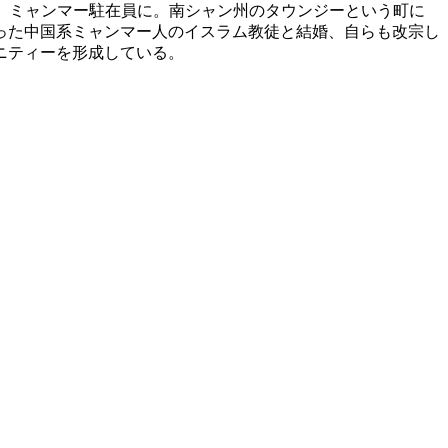
会」ミャンマー駐在員に。南シャン州のタウンジーという町に
合った中国系ミャンマー人のイスラム教徒と結婚、自らも改宗し
ニティーを形成している。