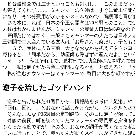
超音波検査では逆子ということも判明し、「このままだった
も答えてくれず……。ミャンマーの医師は、すぐに帝王切開
になり、その分費用がかかるシステムなので、看護師も喜び
ある本によれば、日本の帝王切開率は20％弱とのこと。で
人数はわかりませんが、ミャンマーの農業人口は約6割なので
医師だけではなく、一般にもミャンマーの人たちは日本人ほ
王切開で二人産んでいる友人は「お母さんも楽だし、子ども
一方で、産休に入る直前、大きなおなかを抱えてタウンヨー
尋ねると、「簡単だから、助産師も呼ばずに産んだよ」とい
え～っ!! 私はそれまで、農村部では助産師さんを呼んで
つ、「私は逆子だから帝王切開になるかも」と伝えると、「
私が住むタウンジーはミャンマーで5番目に大きな町ですが
逆子を治したゴッドハンド
逆子と告げられた31週目から、情報誌を参考に「足湯」や
「回れ、回れ～」とおなかに話しかけながら、クルクルとさ
そんなこんなで36週目の定期健診。その日に逆子が治って
健診の前夜、町を訪れていたマッサージの専門家と夕食を食
もらった程度ですが、その夜、おなかの調子が悪くなった私
イレに行ったことで、赤ちゃんが動くスペースができたに違