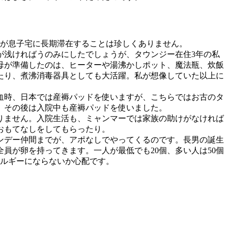
が息子宅に長期滞在することは珍しくありません。
浅ければうのみにしたでしょうが、タウンジー在住3年の私
母が準備したのは、ヒーターや湯沸かしポット、魔法瓶、炊飯
たり、煮沸消毒器具としても大活躍。私が想像していた以上に
血時、日本では産褥パッドを使いますが、こちらではお古のタ
、その後は入院中も産褥パッドを使いました。
りません。入院生活も、ミャンマーでは家族の助けがなければ
おもてなしをしてもらったり。
ンデー仲間までが、アポなしでやってくるのです。長男の誕生
員が卵を持ってきます。一人が最低でも20個、多い人は50個
レルギーにならないか心配です。