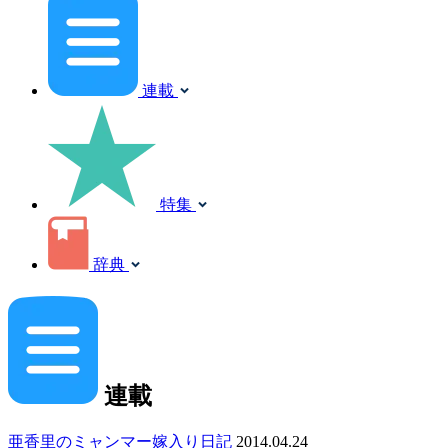
連載
特集
辞典
連載
亜香里のミャンマー嫁入り日記
2014.04.24