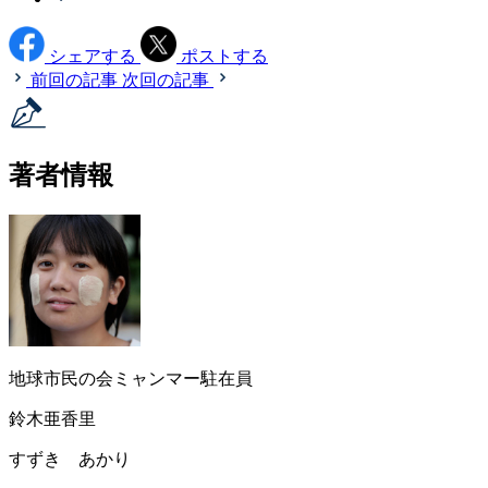
シェアする
ポストする
前回の記事
次回の記事
著者情報
地球市民の会ミャンマー駐在員
鈴木亜香里
すずき あかり