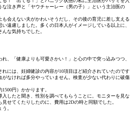
てる！ 出てる！」とパニック状態の私に主治医がハサミを入
うな泣き声と「ヤウチャーレー（男の子）」という主治医の
上も会えない夫がかわいそうだし、その後の育児に差し支える
思い遠慮しました。多くの日本人がイメージしている以上に、
そんな気持ちでした。
われ、「健康よりも可愛さかい！」と心の中で突っ込みつつ、
れには、妊婦健診の内容が10項目ほど紹介されていたのです
血がなければ多分やっていません。検査が少ない代わりに破傷
1500円）かかります。
を導入したと聞き、性別を調べてもらうことに。モニターを見な
見せてくたりしたのに、費用は2Dの時と同額でした。
ょう。