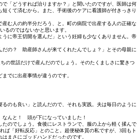
ので「どうすれば治りますか？」と聞いたのですが、医師は何
も短くて済むから。また、手術後のケアに看護師が付きっきり
で産む人の約半分だろう、と。町の病院で出産する人の正確な
でいるのではないかと思います。
ように帝王切開を選んだ」という妊婦も少なくありません。帝
んだの？ 助産師さんが来てくれたんでしょ？」とその母親に
たちの世話だけで産んだのでしょう。そのたくましさに驚きつ
どまでに出産事情が違うのです。
寝るのも良い」と読んだので、それも実践。夫は毎日のように
、なんと！ 頭が下になっていました！
したのでしょう。食後にレストランで、服の上から軽く揉んで
れば「好転反応」とのこと。超便秘体質の私ですが、3回もト
れはまさにゴッドハンドだったのです。