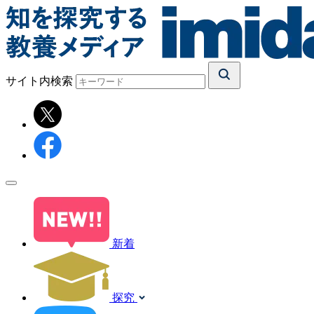
サイト内検索
新着
探究